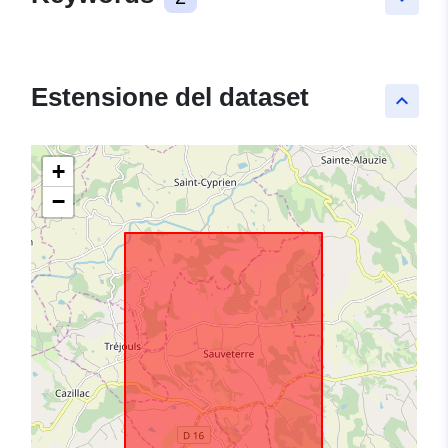
Estensione del dataset
keyboard_arrow_up
+
−