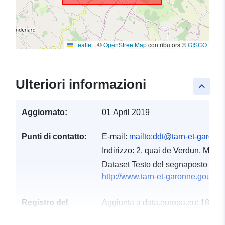
Leaflet
|
©
OpenStreetMap
contributors ©
GISCO
Ulteriori informazioni
keyboard_arrow_up
Aggiornato:
01 April 2019
Punti di contatto:
E-mail:
mailto:ddt@tarn-et-garonne
Indirizzo:
2, quai de Verdun, M
Dataset Testo del segnaposto del 
http://www.tarn-et-garonne.gouv.fr/
Registro del
Aggiunta a data.europa.eu:
18
catalogo:
December 2021