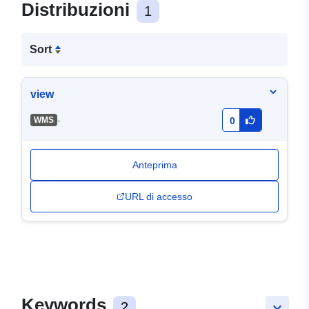
Distribuzioni
1
Sort
view
-
WMS
0
Anteprima
URL di accesso
Keywords
2
keyboard_arrow_down