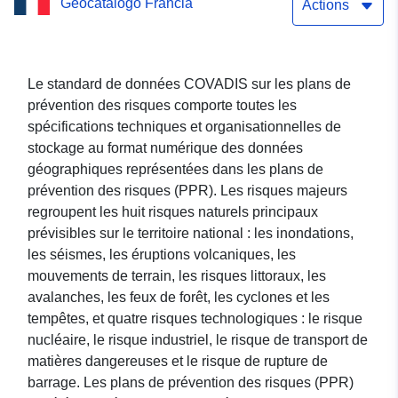
Geocatalogo Francia
naturels de mouvement de
Actions
terrain - Commune de
Sauveterre - Département
Le standard de données COVADIS sur les plans de
prévention des risques comporte toutes les
de Tarn-et-Garonne
spécifications techniques et organisationnelles de
stockage au format numérique des données
géographiques représentées dans les plans de
prévention des risques (PPR). Les risques majeurs
regroupent les huit risques naturels principaux
prévisibles sur le territoire national : les inondations,
les séismes, les éruptions volcaniques, les
mouvements de terrain, les risques littoraux, les
avalanches, les feux de forêt, les cyclones et les
tempêtes, et quatre risques technologiques : le risque
nucléaire, le risque industriel, le risque de transport de
matières dangereuses et le risque de rupture de
barrage. Les plans de prévention des risques (PPR)