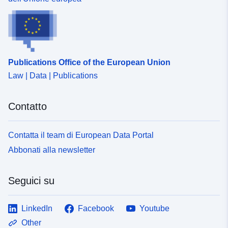
120066022-wxs-d605dc55-
64d5-4839-a5b1-
e174433a4c9a
uriRef:
http://data.europa.eu/88u/dataset/fr
Publications Office of the European Union
120066022-srv-8fff6bd8-3fc3-4601
afd8-b4be31aa1c74
Law | Data | Publications
Tipo:
Risorsa:
Contatto
http://inspire.ec.europa.eu/metadat
codelist/ResourceType/services
Contatta il team di European Data Portal
Abbonati alla newsletter
Seguici su
LinkedIn
Facebook
Youtube
Other