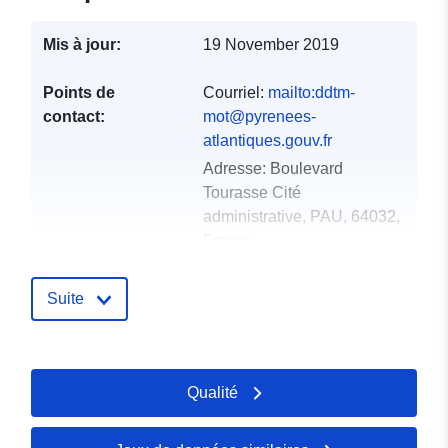
Mis à jour:
19 November 2019
Points de
Courriel:
mailto:ddtm-
contact:
mot@pyrenees-
atlantiques.gouv.fr
Adresse:
Boulevard
Tourasse Cité
administrative, PAU, 64032,
France
Compte rendu du
Ajoutée à data.europa.eu:
18
Suite
catalogue:
December 2021
Mise à jour sur data.europa.eu:
01 October 2022
Qualité
spatial:
Coordonnées:
[ [
-1.27674723, 43.16098785