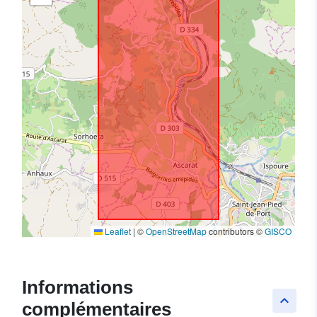
Leaflet
|
©
OpenStreetMap
contributors ©
GISCO
Informations
keyboard_arrow_up
complémentaires