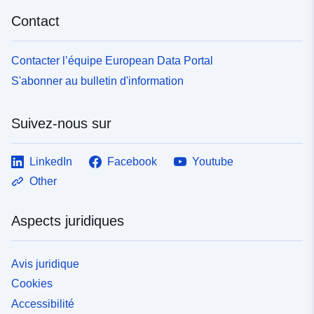
Contact
uriRef:
http://data.europa.eu/88u/dataset/fr
120066022-srv-9007abce-0c2a-
4771-8d5d-2468a4d4173e
Contacter l’équipe European Data Portal
S'abonner au bulletin d'information
Type:
Ressource:
http://inspire.ec.europa.eu/metadat
Suivez-nous sur
codelist/SpatialDataServiceType/
LinkedIn
Facebook
Youtube
Other
Aspects juridiques
Avis juridique
Cookies
Accessibilité