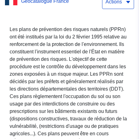
Geocatalogue France
(64DDTM20160003) - Zone
Actions
d'informations d'un plan
de prévention du risque
Les plans de prévention des risques naturels (PPRn)
ont été institués par la loi du 2 février 1995 relative au
Inondation de ASCARAT
renforcement de la protection de l'environnement. Ils
(64066), département des
constituent l'instrument essentiel de l'État en matière
de prévention des risques. L'objectif de cette
Pyrénées-Atlantiques.
procédure est le contrôle du développement dans les
zones exposées à un risque majeur. Les PPRn sont
décidés par les préfets et généralement réalisés par
les directions départementales des territoires (DDT).
Ces plans règlementent l'occupation du sol ou son
usage par des interdictions de construire ou des
prescriptions sur les bâtiments existants ou futurs
(dispositions constructives, travaux de réduction de la
vulnérabilité, (restrictions d'usage ou de pratiques
agricoles...). Ces plans peuvent être en cours