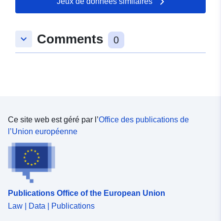
Jeux de données similaires
], [ -1.27674723,
43.20471573 ], [
-1.24765944, 43.20471573
Comments
keyboard_arrow_down
0
], [ -1.24765944,
43.16098785 ], [
-1.27674723, 43.16098785 ]
]
Type:
Polygon
Ce site web est géré par l’
Office des publications de
Ressource
l’Union européenne
spatiale:
Identificateurs:
http://catalogue.geo-
ide.developpement-
durable.gouv.fr/service/fr-
120066022-wxs-5dbfbae3-
Publications Office of the European Union
790d-4dd0-a1c0-
Law | Data | Publications
005bd56d5a56