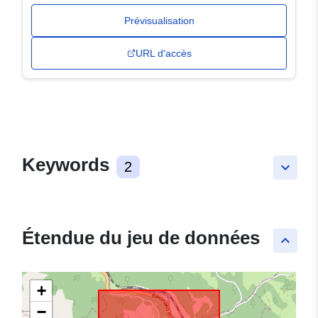
Prévisualisation
URL d'accès
Keywords
2
keyboard_arrow_down
Étendue du jeu de données
keyboard_arrow_up
+
−