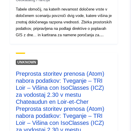
Prostorski viri:
Tabele območij, na katerih nevarnost določene vrste v
določenem scenariju povzroči dvig vode, katere višina je
Identifikatorji:
http://catalogue.geo-
znotraj določenega razpona vrednosti. Zbirka prostorskih
ide.developpement-
podatkov, pripravljena na podlagi direktive o poplavah
durable.gouv.fr/service/fr-
GIS z dne... in kartirana za namene poročanja za
120066022-wxs-9a7c534a-
Evropsko direktivo o poplavah. Evropska direktiva
2995-46f4-8e13-
2007/60/ES z dne 23. oktobra 2007 o oceni in
obvladovanju poplavne ogroženosti (UL L 288,
b6e0d38ac767
6.11.2007, str. 27) vpliva na strategijo za preprečevanje
UNKNOWN
poplav v Evropi. Zahteva pripravo načrta za
uriRef:
http://data.europa.eu/88u/dataset/fr
Preprosta storitev prenosa (Atom)
obvladovanje poplavne ogroženosti, katerega cilj je
120066022-srv-90139240-6c39-
nabora podatkov: Tveganje – TRI
zmanjšati negativne posledice poplav za zdravje ljudi,
40ff-8784-50f414a630e8
okolje, kulturno dediščino in gospodarsko dejavnost. Cilji
Loir – Višina con IsoClasses (ICZ)
in zahteve za doseganje so določeni v zakonu z dne 12.
za vodostaj 2.30 v mestu
Tip:
Vir:
julija 2010 o nacionalni zavezi za okolje (LENE) in
Chateaudun en Loir-et-Cher
http://inspire.ec.europa.eu/metadat
odloku z dne 2. marca 2011.V tem okviru je glavni cilj
Preprosta storitev prenosa (Atom)
codelist/ResourceType/services
kartiranja poplavnih območij in poplavne ogroženosti za
nabora podatkov: Tveganje – TRI
interne stopnje donosnosti s homogenizacijo in
Loir – Višina con IsoClasses (ICZ)
nasprotovanjem poznavanju izpostavljenosti poplavam
za vodostaj 2.30 v mestu