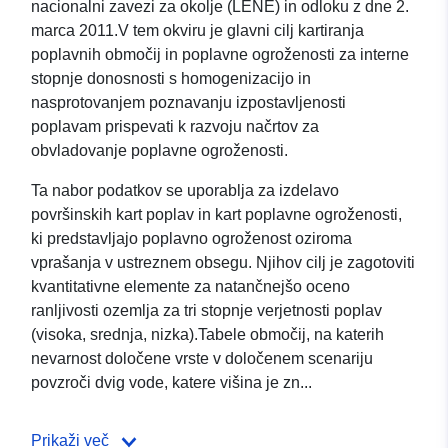
nacionalni zavezi za okolje (LENE) in odloku z dne 2.
marca 2011.V tem okviru je glavni cilj kartiranja
poplavnih območij in poplavne ogroženosti za interne
stopnje donosnosti s homogenizacijo in
nasprotovanjem poznavanju izpostavljenosti
poplavam prispevati k razvoju načrtov za
obvladovanje poplavne ogroženosti.
Ta nabor podatkov se uporablja za izdelavo
površinskih kart poplav in kart poplavne ogroženosti,
ki predstavljajo poplavno ogroženost oziroma
vprašanja v ustreznem obsegu. Njihov cilj je zagotoviti
kvantitativne elemente za natančnejšo oceno
ranljivosti ozemlja za tri stopnje verjetnosti poplav
(visoka, srednja, nizka).Tabele območij, na katerih
nevarnost določene vrste v določenem scenariju
povzroči dvig vode, katere višina je zn...
Prikaži več