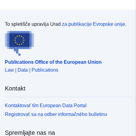
negativne posledice poplav za zdravje ljudi, okolje,
kulturno dediščino in gospodarsko dejavnost. Cilji in
zahteve za izvajanje so določeni v zakonu z dne 12.
julija 2010 o nacionalni zavezi za okolje (LENE) in
To spletišče upravlja Urad
za publikacije Evropske unije.
odloku z dne 2. marca 2011. V tem okviru je glavni cilj
kartiranja poplavne in poplavne ogroženosti za IRR
prispevati k razvoju načrtov za obvladovanje poplavne
ogroženosti s homogenizacijo in objektivizacijo znanja o
izpostavljenosti poplavam. Ta podatkovni niz se
Publications Office of the European Union
uporablja za izdelavo kart poplavnih površin in kart
poplavne ogroženosti, ki predstavljajo nevarnost poplav
Law | Data | Publications
oziroma težave v ustreznem obsegu. Njihov cilj je
zagotoviti kvantitativne dokaze za nadaljnjo oceno
Kontakt
ranljivosti ozemlja za tri stopnje verjetnosti poplav
(visoka, srednja, nizka).
Kontaktovať tím European Data Portal
Registrovať sa na odber informačného bulletinu
Spremljajte nas na