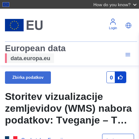
How do you know?
Login
European data
data.europa.eu
0
Zbirka podatkov
Storitev vizualizacije
zemljevidov (WMS) nabora
podatkov: Tveganje – TRI
Loir – Območja višine