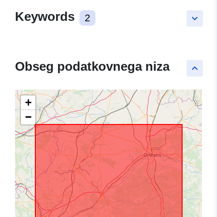
Keywords
2
keyboard_arrow_down
Obseg podatkovnega niza
keyboard_arrow_up
+
−