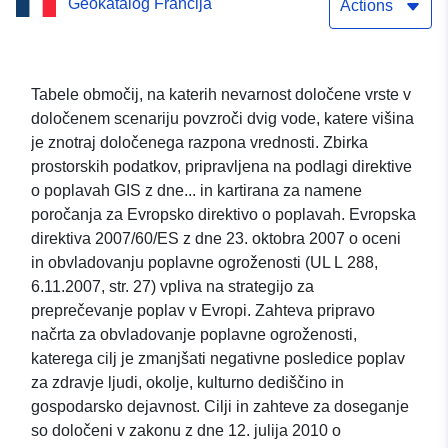
Geokatalog Francija
izorazredov (ZICH) za
Actions
višino vode 2m80 v
Vendome en Loir-et-Cher
Tabele območij, na katerih nevarnost določene vrste v
določenem scenariju povzroči dvig vode, katere višina
je znotraj določenega razpona vrednosti. Zbirka
prostorskih podatkov, pripravljena na podlagi direktive
o poplavah GIS z dne... in kartirana za namene
poročanja za Evropsko direktivo o poplavah. Evropska
direktiva 2007/60/ES z dne 23. oktobra 2007 o oceni
in obvladovanju poplavne ogroženosti (UL L 288,
6.11.2007, str. 27) vpliva na strategijo za
preprečevanje poplav v Evropi. Zahteva pripravo
načrta za obvladovanje poplavne ogroženosti,
katerega cilj je zmanjšati negativne posledice poplav
za zdravje ljudi, okolje, kulturno dediščino in
gospodarsko dejavnost. Cilji in zahteve za doseganje
so določeni v zakonu z dne 12. julija 2010 o