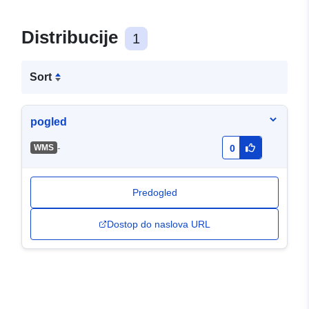
Distribucije
1
Sort
pogled
-
WMS
0
Predogled
Dostop do naslova URL