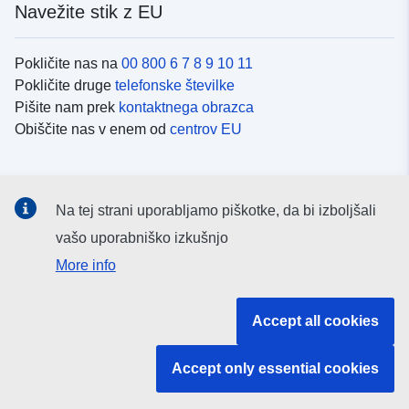
Navežite stik z EU
Pokličite nas na
00 800 6 7 8 9 10 11
Pokličite druge
telefonske številke
Pišite nam prek
kontaktnega obrazca
Obiščite nas v enem od
centrov EU
Družbeni mediji
Na tej strani uporabljamo piškotke, da bi izboljšali
Iskanje po
družbenih medijih EU
vašo uporabniško izkušnjo
More info
Institucije in organi EU
Accept all cookies
Iskanje po institucijah in organih EU
Accept only essential cookies