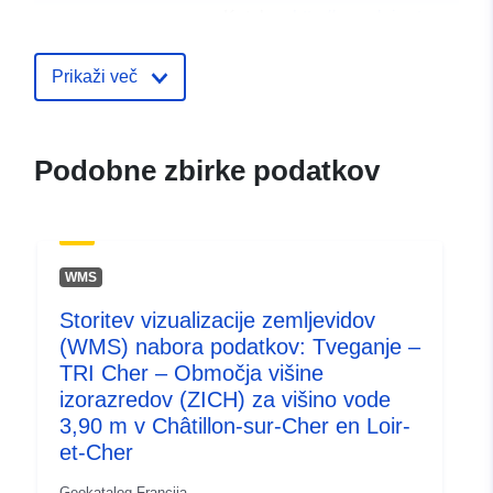
Katalog:
http://www.loir-et-
cher.gouv.fr/
Prikaži več
Katalogski zapis:
Dodano v data.europa.eu:
18 Dec
2021
Posodobljeno na spletišču Data.e
Podobne zbirke podatkov
01 October 2022
Prostorski:
Usklajuje:
[ [ 0.58031911,
47.18621826 ], [
WMS
0.58031911, 48.13283157 ],
Storitev vizualizacije zemljevidov
[ 2.24774384, 48.13283157
(WMS) nabora podatkov: Tveganje –
], [ 2.24774384,
TRI Cher – Območja višine
47.18621826 ], [
izorazredov (ZICH) za višino vode
0.58031911, 47.18621826 ]
3,90 m v Châtillon-sur-Cher en Loir-
]
et-Cher
Tip:
Polygon
Geokatalog Francija