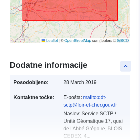
Leaflet
|
©
OpenStreetMap
contributors ©
GISCO
Dodatne informacije
keyboard_arrow_up
Posodobljeno:
28 March 2019
Kontaktne točke:
E-pošta:
mailto:ddt-
sctp@loir-et-cher.gouv.fr
Naslov:
Service SCTP /
Unité Géomatique 17, quai
de l'Abbé Grégoire, BLOIS
CEDEX, 4...