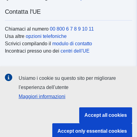
Contatta l’UE
Chiamaci al numero
00 800 6 7 8 9 10 11
Usa altre
opzioni telefoniche
Scrivici compilando il
modulo di contatto
Incontraci presso uno dei
centri dell'UE
Social media
Usiamo i cookie su questo sito per migliorare
Cerca i
canali social
l'esperienza dell'utente
Maggiori informazioni
Istituzioni e organi dell’UE
Accept all cookies
Cerca tutte le istituzioni e gli organi dell’UE
Accept only essential cookies