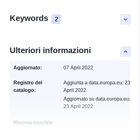
Keywords
2
keyboard_arrow_down
Ulteriori informazioni
keyboard_arrow_up
Aggiornato:
07 April 2022
Registro del
Aggiunta a data.europa.eu:
23
catalogo:
April 2022
Aggiornato su data.europa.eu:
23 April 2022
Risorsa spaziale:
Identificatori:
http://catalogue.geo-