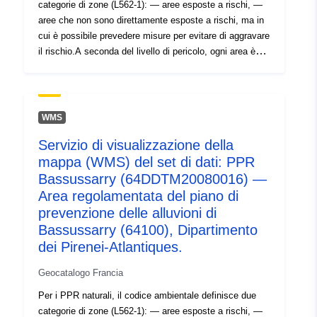
categorie di zone (L562-1): — aree esposte a rischi, —
aree che non sono direttamente esposte a rischi, ma in
cui è possibile prevedere misure per evitare di aggravare
il rischio.A seconda del livello di pericolo, ogni area è
soggetta a un regolamento applicabile. I regolamenti
generalmente distinguono tre tipi di zone: 1- "zone
proibite di costruzione", note come "aree rosse", in cui il
livello di pericolo è elevato e la regola generale è il
WMS
divieto di costruzione; 2- "zone predisposte", note come
Servizio di visualizzazione della
"zone blu", in cui il livello di pericolo è medio e i progetti
mappa (WMS) del set di dati: PPR
sono soggetti a requisiti adeguati al tipo di emissione; 3-
aree non direttamente esposte a rischi, ma in cui
Bassussarry (64DDTM20080016) —
costruzioni, lavori, costruzioni o aziende agricole,
Area regolamentata del piano di
agricole, forestali, artigianali, commerciali o industriali
prevenzione delle alluvioni di
potrebbero aggravare i rischi o causare nuovi rischi,
Bassussarry (64100), Dipartimento
soggetti a divieti o requisiti (cfr. articolo L562-1 del
dei Pirenei-Atlantiques.
codice dell'ambiente). Quest'ultima categoria si applica
solo agli RPP naturali. Tabella contenente tutte le aree
Geocatalogo Francia
soggette a restrizioni del PPRN. Avvertenza: I dati
Per i PPR naturali, il codice ambientale definisce due
diffusi sono informativi e non opponibili a terzi. I dati
categorie di zone (L562-1): — aree esposte a rischi, —
GIS sono stati standardizzati dai dati digitali utilizzati