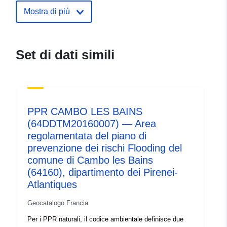
ide.developpement-
Mostra di più
durable.gouv.fr/service/fr-
120066022-wxs-fdf3bf2e-
4a85-4a5f-b550-
Set di dati simili
19487b055f39
uriRef:
http://data.europa.eu/88u/dataset/fr
120066022-srv-90149504-2ed0-
473d-a3fb-d3eb705c2ffe
PPR CAMBO LES BAINS
(64DDTM20160007) — Area
Tipo:
Risorsa:
regolamentata del piano di
http://inspire.ec.europa.eu/metadat
prevenzione dei rischi Flooding del
codelist/SpatialDataServiceType/
comune di Cambo les Bains
(64160), dipartimento dei Pirenei-
Atlantiques
Geocatalogo Francia
Per i PPR naturali, il codice ambientale definisce due