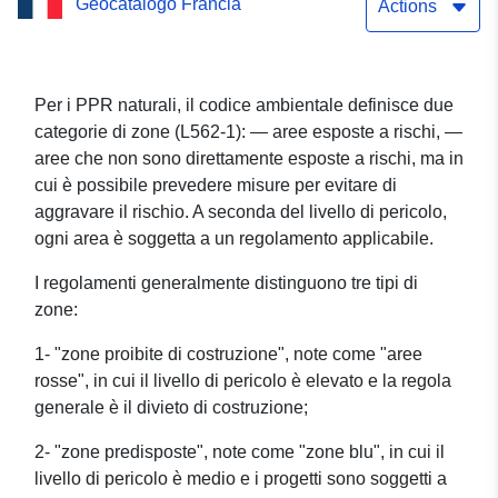
Geocatalogo Francia
— Area regolamentata del
Actions
piano di prevenzione dei
rischi Flooding del
Per i PPR naturali, il codice ambientale definisce due
categorie di zone (L562-1): — aree esposte a rischi, —
comune di Cambo les
aree che non sono direttamente esposte a rischi, ma in
Bains (64160),
cui è possibile prevedere misure per evitare di
aggravare il rischio. A seconda del livello di pericolo,
dipartimento dei Pirenei-
ogni area è soggetta a un regolamento applicabile.
Atlantiques
I regolamenti generalmente distinguono tre tipi di
zone:
1- "zone proibite di costruzione", note come "aree
rosse", in cui il livello di pericolo è elevato e la regola
generale è il divieto di costruzione;
2- "zone predisposte", note come "zone blu", in cui il
livello di pericolo è medio e i progetti sono soggetti a