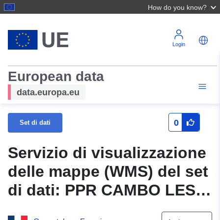
How do you know?
Login
European data
data.europa.eu
0
Set di dati
Servizio di visualizzazione
delle mappe (WMS) del set
di dati: PPR CAMBO LES
BAINS (64DDTM20160007)