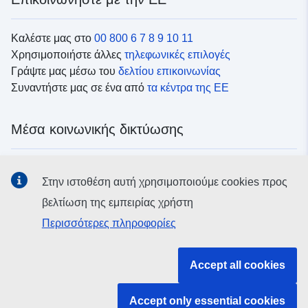
Καλέστε μας στο
00 800 6 7 8 9 10 11
Χρησιμοποιήστε άλλες
τηλεφωνικές επιλογές
Γράψτε μας μέσω του
δελτίου επικοινωνίας
Συναντήστε μας σε ένα από
τα κέντρα της ΕΕ
Μέσα κοινωνικής δικτύωσης
Αναζητήστε τα κανάλια της ΕΕ
στα μέσα κοινωνικής
Στην ιστοθέση αυτή χρησιμοποιούμε cookies προς
δικτύωσης
βελτίωση της εμπειρίας χρήστη
Περισσότερες πληροφορίες
Θεσμικά όργανα και οργανισμοί της ΕΕ
Accept all cookies
Αναζήτηση όλων των θεσμικών και λοιπών οργάνων και
οργανισμών της ΕΕ
Accept only essential cookies