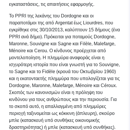
εγκαταστάσεις, τις απαιτήσεις εφαρμογής.
Το PPRI της λεκάνης του Dordogne και οι
παραποτάμοι της από Argentat έως Liourdres, που
εγκρίθηκε στις 30/10/2013, καλύπτουν 15 δήμους (ένα
PPRI ανά δήμο). Πρόκειται για ποταμούς Dordogne,
Maronne, Souvigne και Sagne και Filèle, Malefarge,
Ménoire και Cerou. Ο κίνδυνος προέρχεται από
μοντελοποίηση. Η πλημμύρα αναφοράς είναι η
ισχυρότερη ιστορία που είναι γνωστή για το Souvigne,
το Sagne και το Fidèle (κρουά του Οκτωβρίου 1960)
και η εκατονταετής πλημμύρα που υπολογίζεται για τις
Dordogne, Maronne, Malefarge, Ménoire και Céroux.
Σκοπός των κανονισμών είναι η πρόληψη του
κινδύνου για τους ανθρώπους και την περιουσία. Για
το σκοπό αυτό, η απαλλαγμένη από πλημμύρες
περιοχή ταξινομείται ως κόκκινη (άπλευρη), σκούρο
μπλε (κατασκευή υπό συνθήκες οικονομικής
δραστηριότητας) ή μπλε (κατασκευή υπό συνθήκες).