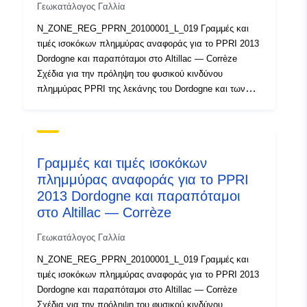
Γεωκατάλογος Γαλλία
N_ZONE_REG_PPRN_20100001_L_019 Γραμμές και
τιμές ισοκόκων πλημμύρας αναφοράς για το PPRI 2013
Dordogne και παραπόταμοι στο Altillac — Corrèze
Σχέδια για την πρόληψη του φυσικού κινδύνου
πλημμύρας PPRI της λεκάνης του Dordogne και των
παραποτάμων της Argentat στο Liourdres (15
κοινότητες) στο Corrèze Τα φυσικά PPR θεσπίζονται
σύμφωνα με το άρθρο L. 562-1 του περιβαλλοντικού
κώδικα. Στις εκτεθειμένες περιοχές, ανάλογα με την
Γραμμές και τιμές ισοκόκων
ένταση του κινδύνου, καθορίζουν τις ζώνες
πλημμύρας αναφοράς για το PPRI
απαγόρευσης για κατασκευές και εγκαταστάσεις, ώστε
2013 Dordogne και παραπόταμοι
να μην επιδεινώνεται ο κίνδυνος, ή, σε περιοχές όπου
επιτρέπεται η κατασκευή και οι εγκαταστάσεις, τις
στο Altillac — Corrèze
απαιτήσεις εφαρμογής. Το PPRI της λεκάνης του
Γεωκατάλογος Γαλλία
Dordogne και οι παραποτάμοι της από Argentat έως
Liourdres, που εγκρίθηκε στις 30/10/2013, καλύπτουν
N_ZONE_REG_PPRN_20100001_L_019 Γραμμές και
15 δήμους (ένα PPRI ανά δήμο). Πρόκειται για
τιμές ισοκόκων πλημμύρας αναφοράς για το PPRI 2013
ποταμούς Dordogne, Maronne, Souvigne και Sagne και
Dordogne και παραπόταμοι στο Altillac — Corrèze
Filèle, Malefarge, Ménoire και Cerou. Ο κίνδυνος
Σχέδια για την πρόληψη του φυσικού κινδύνου