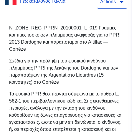
Γεωκατάλογος Γαλλία
ισοκόκων πλημμύρας
Actions
αναφοράς για το PPRI
2013 Dordogne και
N_ZONE_REG_PPRN_20100001_L_019 Γραμμές
και τιμές ισοκόκων πλημμύρας αναφοράς για το PPRI
παραπόταμοι στο Altillac
2013 Dordogne και παραπόταμοι στο Altillac —
— Corrèze
Corrèze
Σχέδια για την πρόληψη του φυσικού κινδύνου
πλημμύρας PPRI της λεκάνης του Dordogne και των
παραποτάμων της Argentat στο Liourdres (15
κοινότητες) στο Corrèze
Τα φυσικά PPR θεσπίζονται σύμφωνα με το άρθρο L.
562-1 του περιβαλλοντικού κώδικα. Στις εκτεθειμένες
περιοχές, ανάλογα με την ένταση του κινδύνου,
καθορίζουν τις ζώνες απαγόρευσης για κατασκευές και
εγκαταστάσεις, ώστε να μην επιδεινώνεται ο κίνδυνος,
ή, σε περιοχές όπου επιτρέπεται η κατασκευή και οι