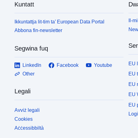
Kuntatt
Dw
Il-mi
Ikkuntattja lit-tim ta’ European Data Portal
News
Abbona fin-newsletter
Ser
Segwina fuq
EU 
LinkedIn
Facebook
Youtube
EU 
Other
EU r
Legali
EU 
EU p
Avviż legali
Logi
Cookies
Aċċessibbiltà