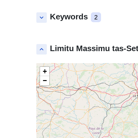
Keywords
keyboard_arrow_down
2
Limitu Massimu tas-Set
keyboard_arrow_up
+
−