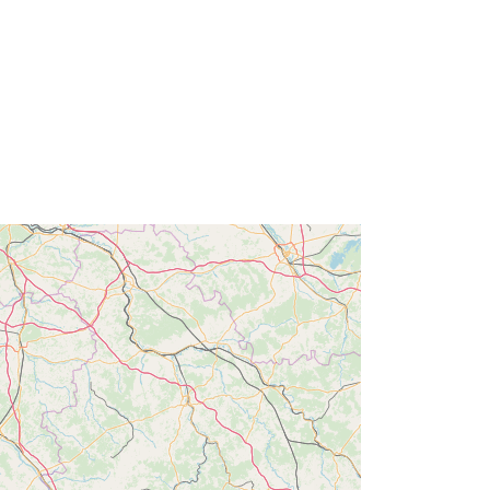
Tip:
Polygon
li:
http://catalogue.geo-
ide.developpement-
durable.gouv.fr/service/fr-
120066022-wxs-b2968561-18f3-
4845-8877-01eb76041e8d
http://data.europa.eu/88u/dataset/fr-
120066022-srv-90c8bee1-704d-
4fb4-b03c-5aa54fb7369a
Riżorsa:
http://inspire.ec.europa.eu/metadata-
codelist/SpatialDataServiceType/vie
w