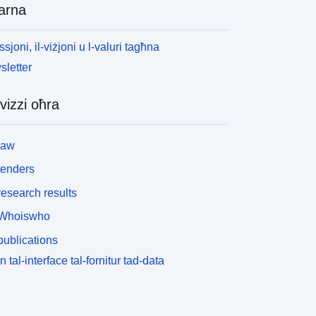
arna
ssjoni, il-viżjoni u l-valuri tagħna
letter
vizzi oħra
law
tenders
esearch results
Whoiswho
ublications
n tal-interface tal-fornitur tad-data