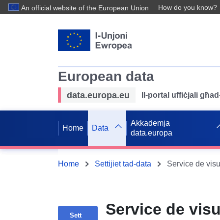
How do you know?
An official website of the European Union
European data
data.europa.eu
Il-portal uffiċjali għ
Akkademja
Home
Data
data.europa
Home
Settijiet tad-data
Service de vis
Sett