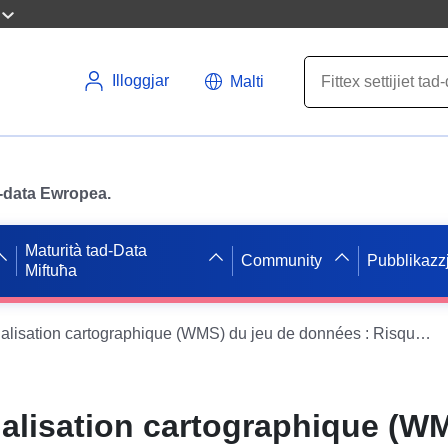
Illoggjar
Malti
ad-data Ewropea.
Maturità tad-Data
Community
Pubblikazzj
Miftuħa
Service de visualisation cartographique (WMS) du jeu de données : Risques - Atlas des cavités autour du Loir en Loir-et-Cher
ualisation cartographique (W