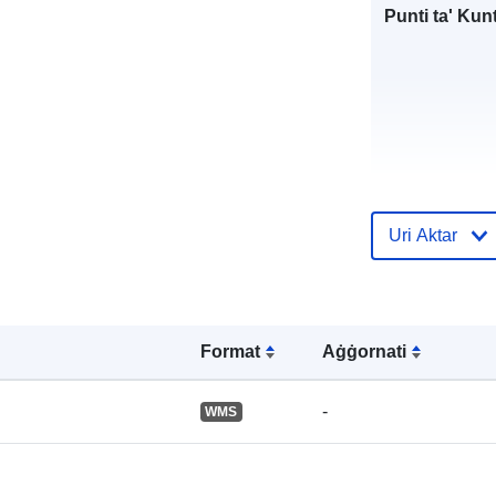
Punti ta' Kunt
Reġistru tal-
Uri Aktar
Katalgu:
Format
Aġġornati
Spazjali:
-
WMS