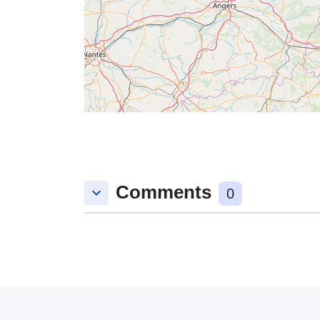
Comments
keyboard_arrow_down
0