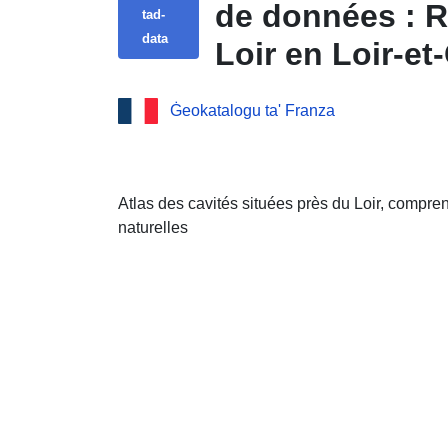
de données : R
tad-
data
Loir en Loir-et
Ġeokatalogu ta' Franza
Atlas des cavités situées près du Loir, compren
naturelles