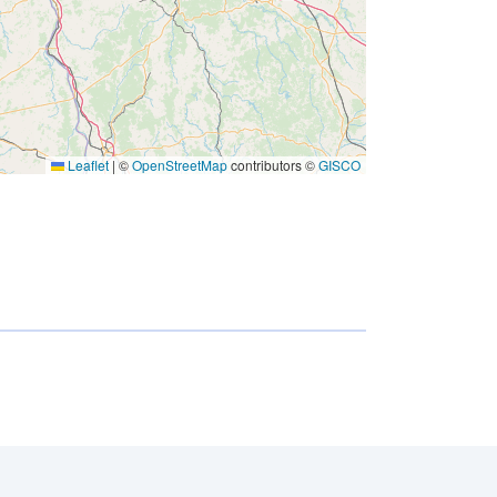
Leaflet
|
©
OpenStreetMap
contributors ©
GISCO