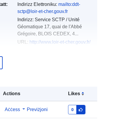
att:
Indirizz Elettroniku:
mailto:ddt-
sctp@loir-et-cher.gouv.fr
Indirizz:
Service SCTP / Unité
Géomatique 17, quai de l'Abbé
Grégoire, BLOIS CEDEX, 4...
URL:
http://www.loir-et-cher.gouv.fr/
Miżjud ma’ data.europa.eu:
18
December 2021
Aġġornat fuq data.europa.eu:
01
October 2022
Actions
Likes
Koordinati:
[ [ 2.24774384,
48.13283157 ], [ 0.58031911,
48.13283157 ], [ 0.58031911,
Aċċess
Previżjoni
0
47.18621826 ], [ 2.24774384,
47.18621826 ], [ 2.24774384,
48.13283157 ] ]