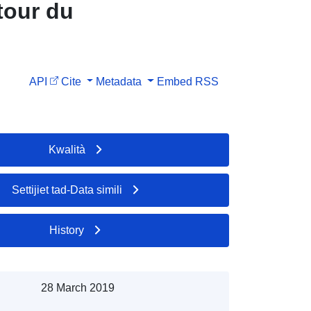
tour du
API
Cite
Metadata
Embed
RSS
Kwalità
Settijiet tad-Data simili
History
28 March 2019