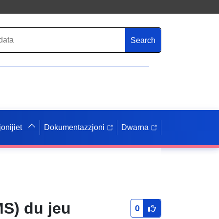
Search
onijiet
Dokumentazzjoni
Dwarna
MS) du jeu
0