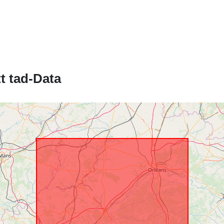
Riżors Spazja
Identifikaturi:
t tad-Data
uriRef:
Tip: