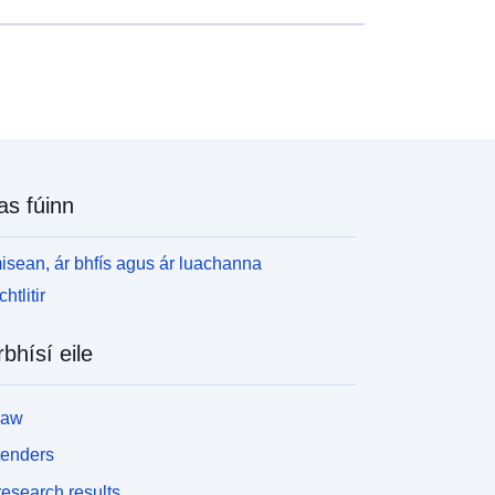
as fúinn
isean, ár bhfís agus ár luachanna
htlitir
rbhísí eile
law
tenders
esearch results