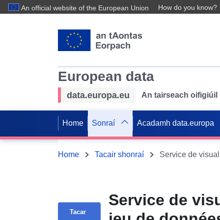
How do you know?
An official website of the European Union
European data
data.europa.eu
An tairseach oifigiú
Home
Sonraí
Acadamh data.europa
Home
Tacair shonraí
Service de vis
Tacar
jeu de donné