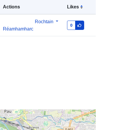
Actions
Likes
Rochtain
http://catalogue.geo-
0
Réamhamharc
ide.developpement-
durable.gouv.fr/service/fr-
120066022-wxs-72a243e6-036a-
4da3-b20c-0ac7020b54e3
http://data.europa.eu/88u/dataset/fr-
120066022-srv-90f6992b-caa1-
4a4e-872a-554c46fc74e9
Acmhainn:
http://inspire.ec.europa.eu/metadata-
codelist/SpatialDataServiceType/vie
w