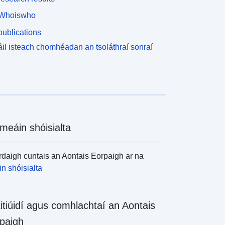
Whoiswho
ublications
il isteach chomhéadan an tsoláthraí sonraí
meáin shóisialta
daigh cuntais an Aontais Eorpaigh ar na
n shóisialta
titiúidí agus comhlachtaí an Aontais
paigh