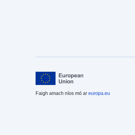
Faigh amach níos mó ar
europa.eu