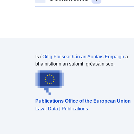
Is í
Oifig Foilseachán an Aontais Eorpaigh
a
bhainistíonn an suíomh gréasáin seo.
Publications Office of the European Union
Law | Data | Publications