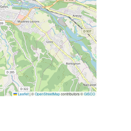
Leaflet
|
©
OpenStreetMap
contributors ©
GISCO