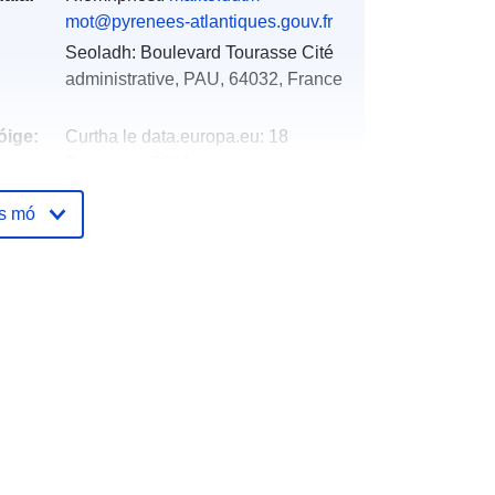
mot@pyrenees-atlantiques.gouv.fr
Seoladh:
Boulevard Tourasse Cité
administrative, PAU, 64032, France
óige:
Curtha le data.europa.eu:
18
December 2021
Nuashonraithe ar data.europa.eu:
os mó
01 October 2022
Comhordanáidí:
[ [ -0.44411743,
43.24707794 ], [ -0.44411743,
43.29602051 ], [ -0.3791104,
43.29602051 ], [ -0.3791104,
43.24707794 ], [ -0.44411743,
43.24707794 ] ]
Clóscríobh:
Polygon