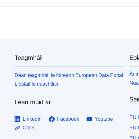
Teagmháil
Eol
Ár m
Déan teagmháil le foireann European Data Portal
Nuac
Liostáil le nuachtlitir
Sei
Lean muid ar
EU 
LinkedIn
Facebook
Youtube
EU 
Other
EU r