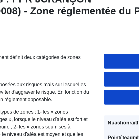
08) - Zone réglementée du P
 Risque Inondation de la com
84), département des Pyrénée
ment définit deux catégories de zones
xposées aux risques mais sur lesquelles
iter d'aggraver le risque. En fonction du
'un règlement opposable.
types de zones : 1- les « zones
ges », lorsque le niveau d'aléa est fort et
Nuashonraith
truire ; 2- les « zones soumises à
e le niveau d'aléa est moyen et que les
Pointí teagmh