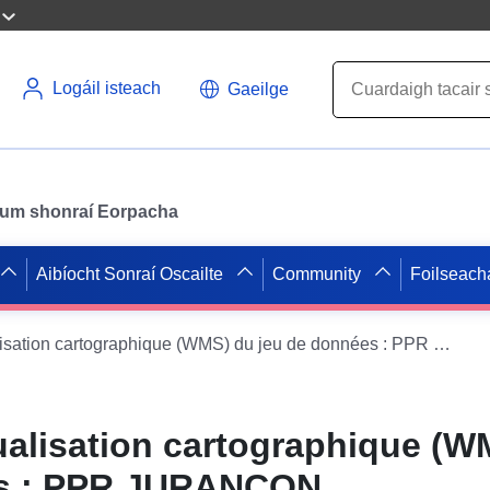
Logáil isteach
Gaeilge
il um shonraí Eorpacha
Aibíocht Sonraí Oscailte
Community
Foilseach
Service de visualisation cartographique (WMS) du jeu de données : PPR JURANÇON (64DDTM19970008) - Zone réglementée du Plan de Prévention du Risque Inondation de la comune de Jurançon (64284), département des Pyrénées-Atlantiques.
ualisation cartographique (W
es : PPR JURANÇON