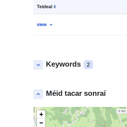
Teideal
view
Keywords
keyboard_arrow_down
2
Méid tacar sonraí
keyboard_arrow_up
+
−