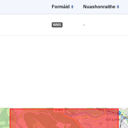
Acmhainn
Formáid
Nuashonraithe
Spásúil:
Aitheantóirí:
-
WMS
uriRef:
Clóscríobh: