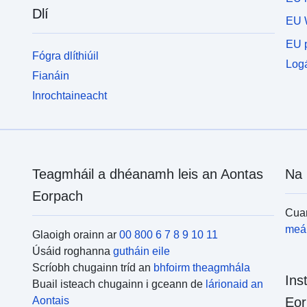
Dlí
EU 
EU p
Fógra dlíthiúil
Logá
Fianáin
Inrochtaineacht
Teagmháil a dhéanamh leis an Aontas
Na 
Eorpach
Cuar
meái
Glaoigh orainn ar
00 800 6 7 8 9 10 11
Úsáid roghanna
gutháin eile
Scríobh chugainn tríd an
bhfoirm theagmhála
Ins
Buail isteach chugainn i gceann de
lárionaid an
Aontais
Eor