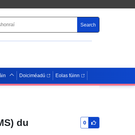
Search
áin
Doiciméadú
Eolas fúinn
MS) du
0