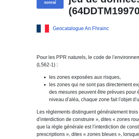
sonraí
(64DDTM199700
Prévention du
Geocatalogue An Fhrainc
Jurançon (642
Atlantiques.
Pour les PPR naturels, le code de l'environne
(L562-1) :
les zones exposées aux risques,
les zones qui ne sont pas directement e
des mesures peuvent être prévues pour év
niveau d'aléa, chaque zone fait l'objet d
Les règlements distinguent généralement trois 
d'interdiction de construire », dites « zones rou
que la règle générale est l'interdiction de cons
prescriptions », dites « zones bleues », lorsqu