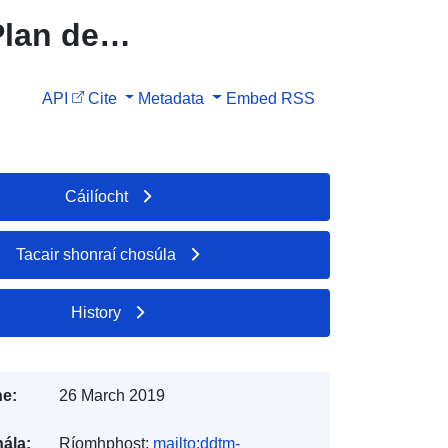
lan de
une de
API
Cite
Metadata
Embed
RSS
s-
Cáilíocht
Tacair shonraí chosúla
History
e:
26 March 2019
ála:
Ríomhphost:
mailto:ddtm-