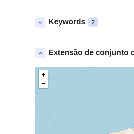
Keywords
keyboard_arrow_down
2
Extensão de conjunto 
keyboard_arrow_up
+
−