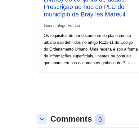
Prescrição ad hoc do PLU do
município de Bray les Mareuil
Geocatálogo França
Os requisitos de um documento de planeamento
urbano são definidos no artigo R123-11 do Código
do Ordenamento Urbano. Uma receita é sob a forma
de informações superficiais, lineares ou pontuais
que aparecem nos documentos gráficos do PLU ou
do POS. Uma prescrição que se sobrepõe a uma
área do documento de planejamento geralmente
impõe uma restrição adicional à regulação da área.
Comments
keyboard_arrow_down
0