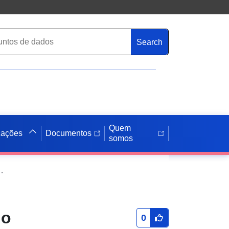
Search
Quem
cações
Documentos
somos
Prescrição ad hoc do PLU do concelho de Pont Remy
do
0