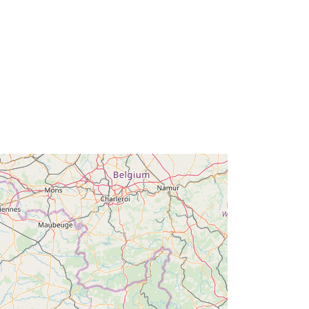
es:
http://descartes-dev.cete-
mediterranee.i2/service/fr-
120066022-wxs-e9417d10-9df1-
46cf-994b-6227022bc6e8
http://data.europa.eu/88u/dataset/fr-
120066022-srv-90fe0f13-0064-
4566-b837-3b261a46a975
Recurso:
http://inspire.ec.europa.eu/metadata-
codelist/ResourceType/services