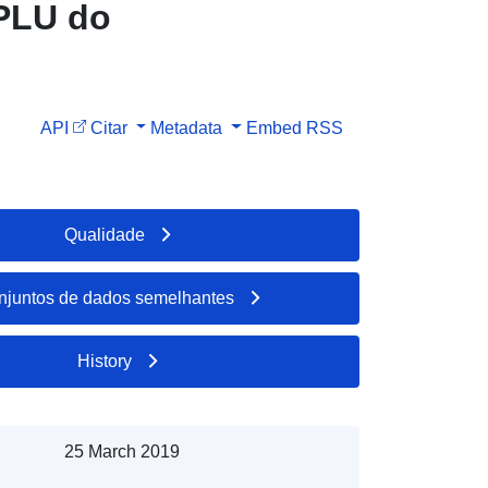
 PLU do
API
Citar
Metadata
Embed
RSS
Qualidade
njuntos de dados semelhantes
History
25 March 2019