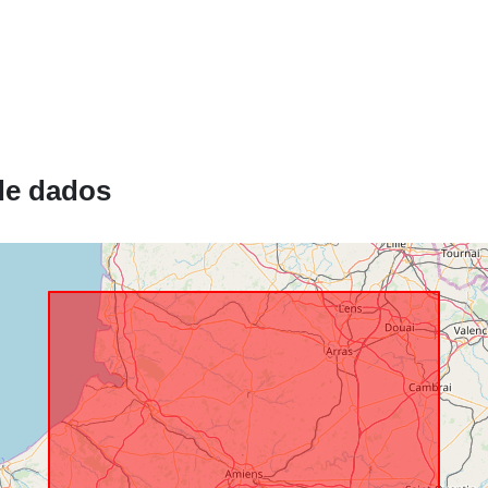
Recurso
espacial:
Identificador
de dados
uriRef:
Tipo: