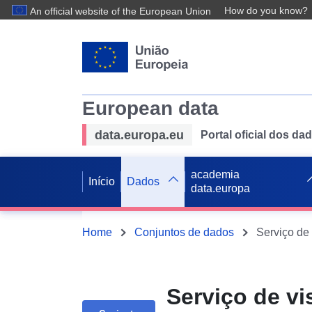
How do you know?
An official website of the European Union
European data
data.europa.eu
Portal oficial dos d
academia
Início
Dados
data.europa
Home
Conjuntos de dados
Serviço de v