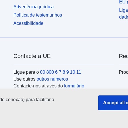
EU p
Advertência jurídica
Liga
Política de testemunhos
dad
Acessibilidade
Contacte a UE
Red
Ligue para o
00 800 6 7 8 9 10 11
Proc
Use outros
outros números
Contacte-nos através do
formulário
Encontre-se connosco num dos
centros da UE
Ins
de conexão) para facilitar a
Accept all 
Pesq