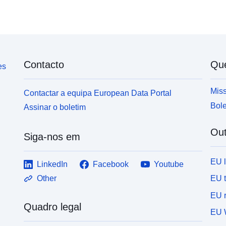
Contacto
Qu
es
Miss
Contactar a equipa European Data Portal
Bole
Assinar o boletim
Out
Siga-nos em
EU 
LinkedIn
Facebook
Youtube
EU 
Other
EU r
Quadro legal
EU 