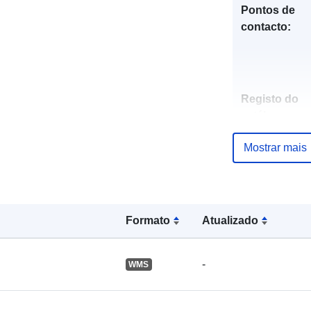
Pontos de
contacto:
Registo do
catálogo:
Mostrar mais
Espacial:
Formato
Atualizado
-
WMS