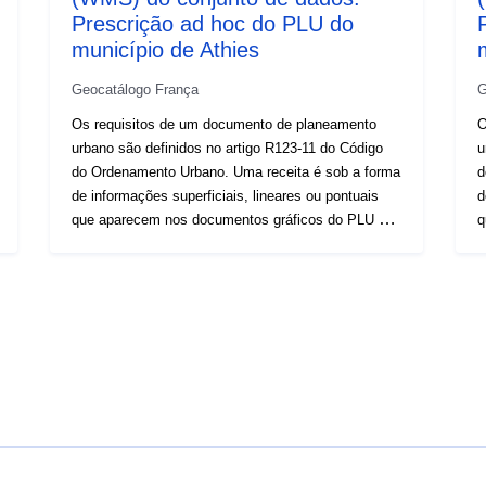
Prescrição ad hoc do PLU do
município de Athies
Geocatálogo França
G
Os requisitos de um documento de planeamento
O
urbano são definidos no artigo R123-11 do Código
u
do Ordenamento Urbano. Uma receita é sob a forma
d
de informações superficiais, lineares ou pontuais
d
que aparecem nos documentos gráficos do PLU ou
q
do POS. Uma prescrição que se sobrepõe a uma
d
área do documento de planejamento geralmente
á
impõe uma restrição adicional à regulação da área.
i
Os requisitos de um documento de planeamento
urbano são definidos no artigo R123-11 do Código
do Ordenamento Urbano. Uma receita é sob a forma
de informações superficiais, lineares ou pontuais
que aparecem nos documentos gráficos do PLU ou
do POS. Uma prescrição que se sobrepõe a uma
área do documento de planejamento geralmente
impõe uma restrição adicional à regulação da área.