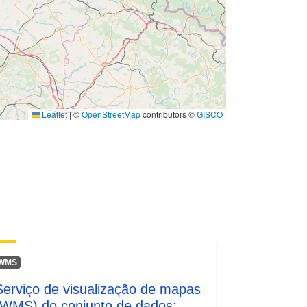
Leaflet
|
©
OpenStreetMap
contributors ©
GISCO
WMS
Serviço de visualização de mapas
(WMS) do conjunto de dados: