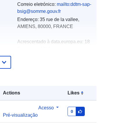
Correio eletrónico:
mailto:ddtm-sap-
bsig@somme.gouv.fr
Endereço:
35 rue de la vallee,
AMIENS, 80000, FRANCE
Acrescentado à data.europa.eu:
18
December 2021
Atualizado em data.europa.eu:
01
October 2022
Coordenadas:
[ [ 3.28133559,
50.48188019 ], [ 1.31279111,
Actions
Likes
50.48188019 ], [ 1.31279111,
49.38547516 ], [ 3.28133559,
49.38547516 ], [ 3.28133559,
Acesso
0
50.48188019 ] ]
Pré-visualização
Tipo:
Polygon