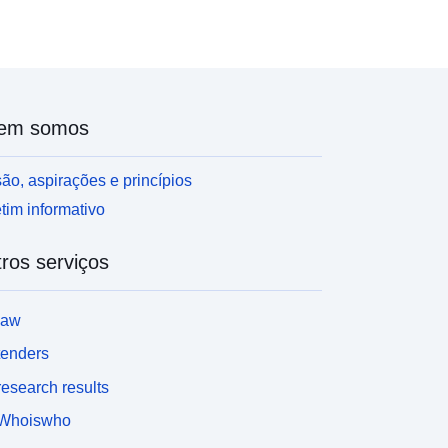
em somos
ão, aspirações e princípios
tim informativo
ros serviços
law
tenders
esearch results
Whoiswho