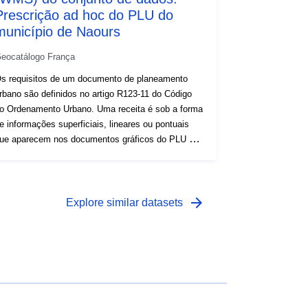
Prescrição ad hoc do PLU do
município de Naours
eocatálogo França
s requisitos de um documento de planeamento
rbano são definidos no artigo R123-11 do Código
o Ordenamento Urbano. Uma receita é sob a forma
e informações superficiais, lineares ou pontuais
ue aparecem nos documentos gráficos do PLU ou
o POS. Uma prescrição que se sobrepõe a uma
rea do documento de planejamento geralmente
mpõe uma restrição adicional à regulação da área.
arrow_forward
Explore similar datasets