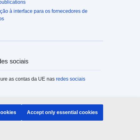
ublications
ção à interface para os fornecedores de
os
es sociais
ure as contas da UE nas
redes sociais
tituições e organismos da UE
cookies
Accept only essential cookies
uisar todas as instituições e órgãos da UE