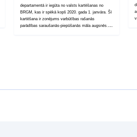
d
departamentā ir iegūta no valsts kartēšanas no
a
BRGM, kas ir spēkā kopš 2020. gada 1. janvāra. Šī
v
kartēšana ir zonējums varbūtības rašanās
u
parādības saraušanās-piepūšanās māla augsnēs.
k
Vispirms, pamatojoties uz tīri fiziskiem kritērijiem,
k
BRGM izstrādāja jutīguma karti no departamenta
a
ģeoloģiskajām kartēm, kas tika interpretētas, ņemot
m
vērā šādus faktorus katram ģeoloģiskajam
m
veidojumam: māla materiāla proporcija veidojumā
(
(litiskā analīze); — izpūstošo minerālvielu īpatsvars
uzvedī
māla fāzē (mineraloģisks sastāvs); — materiāla
b
ģeotehniskās īpašības.Attiecībā uz katru
l
identificēto māla veidojumu bīstamības līmeni galu
b
galā nosaka uzņēmības līmenis, kas tādējādi iegūts
a
ar draudīga pietūkuma blīvumu, par ko ziņo 100 km²
faktiskās urbanizētās atseguma virsmas.
Bīstamības zonas robežas ir norādītas bīstamības
kartē atkarībā no bīstamības līmeņa. Citiem
vārdiem sakot, daudzstūra objekti, kas pārstāv
bīstamības zonas, veido pētījuma teritorijas daļēju