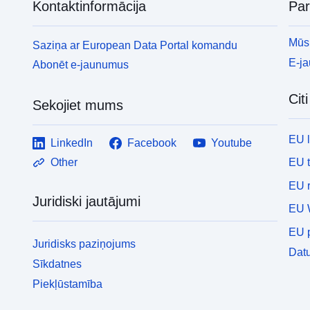
Kontaktinformācija
Pa
pārklājumu, no kuriem katrs ir slēgts daudzstūris,
kurā apdraudējumam ir tikpat zems vai augstas
intensitātes līmenis. Tāpēc bīstamības zonu
Mūsu
Saziņa ar European Data Portal komandu
nodalīšanas kritērijs ir bīstamības līmenis. Atribūta
E-j
Abonēt e-jaunumus
tematiskā analīze: nejaušība.
Cit
Sekojiet mums
EU 
LinkedIn
Facebook
Youtube
EU 
Other
EU r
Juridiski jautājumi
EU 
EU p
Juridisks paziņojums
Datu
Sīkdatnes
Piekļūstamība