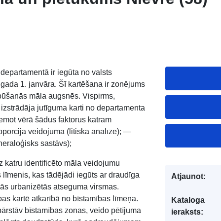
departamentā ir iegūta no valsts
gada 1. janvāra. Šī kartēšana ir zonējums
pūšanās māla augsnēs. Vispirms,
M izstrādāja jutīguma karti no departamenta
ņemot vērā šādus faktorus katram
orcija veidojumā (litiskā analīze); —
neraloģisks sastāvs);
 katru identificēto māla veidojumu
līmenis, kas tādējādi iegūts ar draudīga
Atjaunot:
kās urbanizētās atseguma virsmas.
bas kartē atkarībā no bīstamības līmeņa.
Kataloga
pārstāv bīstamības zonas, veido pētījuma
ieraksts: