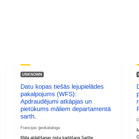
UNKNOWN
Datu kopas tiešās lejupielādes
pakalpojums (WFS):
Apdraudējumi atkāpjas un
pietūkums māliem departamentā
sarth.
F
Francijas ģeokataloga
M
G
Māla atdalīšanas riska kartēšana Sarthe