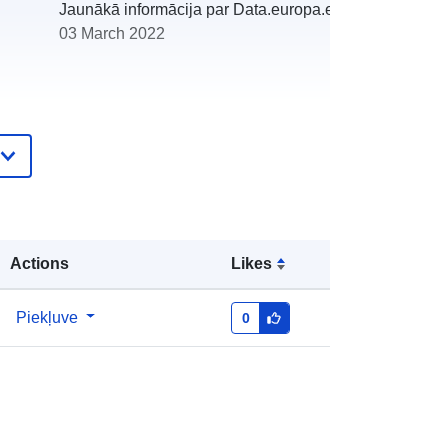
Jaunākā informācija par Data.europa.eu:
03 March 2022
http://catalogue.geo-
ide.developpement-
durable.gouv.fr/service/fr-
120066022-wxs-d63e0c26-ede6-
435a-804e-8e011614fb70
Actions
Likes
http://data.europa.eu/88u/dataset/fr-
Piekļuve
0
120066022-srv-91091185-bafa-
4a09-8dda-8dba9e0719f4
Avoti:
http://inspire.ec.europa.eu/metadata-
codelist/SpatialDataServiceType/do