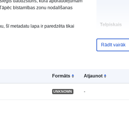
ir slēgts daudzstūris, kurā apdraudējumam
s. Tāpēc bīstamības zonu nodalīšanas
Telpiskais
, šī metadatu lapa ir paredzēta tikai
resurss:
Rādīt vairāk
Identifikatori:
Formāts
Atjaunot
uriRef:
-
UNKNOWN
Tips: