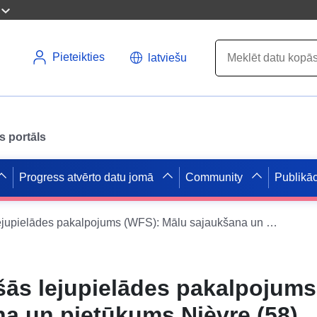
Pieteikties
latviešu
s portāls
Progress atvērto datu jomā
Community
Publikāc
Datu kopas tiešās lejupielādes pakalpojums (WFS): Mālu sajaukšana un pietūkums Nièvre (58)
šās lejupielādes pakalpojums
a un pietūkums Nièvre (58)