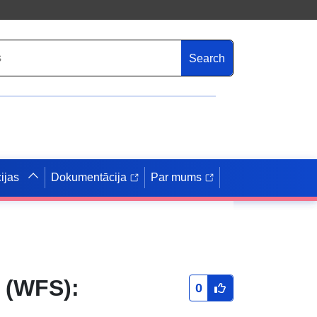
Search
ijas
Dokumentācija
Par mums
 (WFS):
0