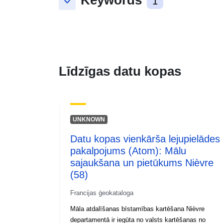
keyboard_arrow_down
1
Līdzīgas datu kopas
UNKNOWN
Datu kopas vienkārša lejupielādes
pakalpojums (Atom): Mālu
sajaukšana un pietūkums Nièvre
(58)
Francijas ģeokataloga
Māla atdalīšanas bīstamības kartēšana Nièvre
departamentā ir iegūta no valsts kartēšanas no