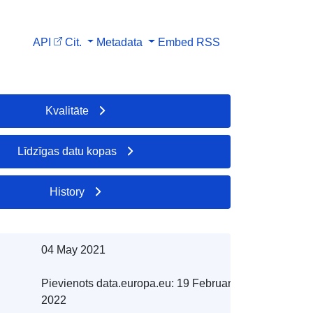
API
Cit.
Metadata
Embed
RSS
Kvalitāte
Līdzīgas datu kopas
History
04 May 2021
Pievienots data.europa.eu:
19 February
2022