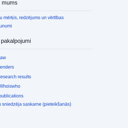
r mums
 mērķis, redzējums un vērtības
aunumi
i pakalpojumi
law
tenders
esearch results
Whoiswho
ublications
 sniedzēja saskarne (pieteikšanās)