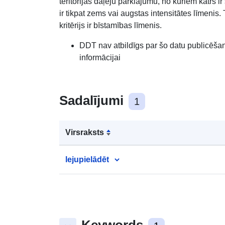
teritorijas daļēju pārklājumu, no kuriem katrs 
ir tikpat zems vai augstas intensitātes līmeni
kritērijs ir bīstamības līmenis.
DDT nav atbildīgs par šo datu publicēšanu
informācijai
Sadalījumi
1
Virsraksts
lejupielādēt
Keywords