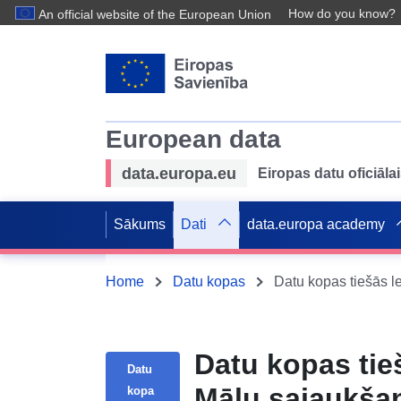
How do you know?
An official website of the European Union
European data
data.europa.eu
Eiropas datu oficiālai
Sākums
Dati
data.europa academy
Home
Datu kopas
Datu kopas tie
Datu
Mālu sajaukšan
kopa