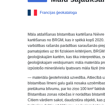
Francijas ģeokataloga
Māla atdalīšanas bīstamības kartēšana Nièvre 
kartēšanas no BRGM, kas ir spēkā kopš 2020. 
varbūtības rašanās parādības saraušanās-pie
pamatojoties uz tīri fiziskiem kritērijiem, BRG
ģeoloģiskajām kartēm, kas tika interpretētas, 
ģeoloģiskajam veidojumam: māla materiāla prop
izpūstošo minerālvielu īpatsvars māla fāzē (mi
— materiāla ģeotehniskā uzvedība. Attiecībā uz
bīstamības līmeni galu galā nosaka uzņēmības 
pietūkuma blīvumu, par ko ziņo 100 km² faktis
Bīstamības zonas robežas ir norādītas bīstamī
Citiem vārdiem sakot, daudzstūra objekti, kas 