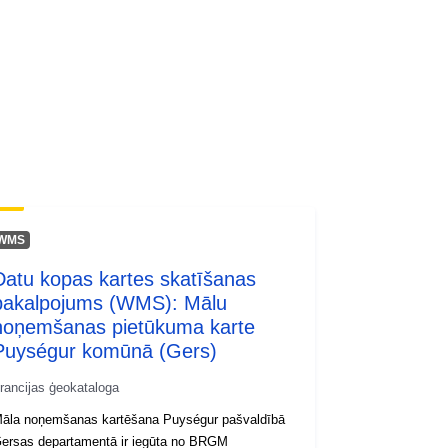
wnlo...
WMS
Datu kopas kartes skatīšanas
pakalpojums (WMS): Mālu
noņemšanas pietūkuma karte
Puységur komūnā (Gers)
rancijas ģeokataloga
āla noņemšanas kartēšana Puységur pašvaldībā
ersas departamentā ir iegūta no BRGM