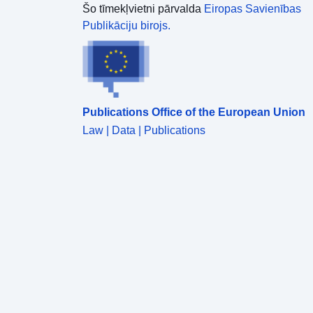
apdraudējumam ir tikpat zems vai augstas
Šo tīmekļvietni pārvalda
Eiropas Savienības
intensitātes līmenis. Tāpēc bīstamības zonu
Publikāciju birojs.
nodalīšanas kritērijs ir bīstamības līmenis. * DDT
nav atbildīgs par šo datu publicēšanu, šī metadatu
lapa ir paredzēta tikai informācijaiŠī kartēšana ir
zonējums varbūtības rašanās parādības
saraušanās-piepūšanās māla augsnēs. Vispirms,
Publications Office of the European Union
pamatojoties uz tīri fiziskiem kritērijiem, BRGM
izstrādāja jutīguma karti no departamenta
Law | Data | Publications
ģeoloģiskajām kartēm, kas tika interpretētas, ņemot
vērā šādus faktorus katram ģeoloģiskajam
veidojumam: māla materiāla proporcija veidojumā
(litiskā analīze); — izpūstošo minerālvielu īpatsvars
māla fāzē (mineraloģisks sastāvs); — materiāla
ģeotehniskā uzvedība. Attiecībā uz katru
identificēto māla veidojumu bīstamības līmeni galu
galā nosaka uzņēmības līmenis, kas tādējādi iegūts
ar draudīga pietūkuma blīvumu, par ko ziņo 100 km²
faktiskās urbanizētās atseguma virsmas.
Bīstamības zonas robežas ir norādītas bīstamības
kartē atkarībā no bīstamības līmeņa. Citiem