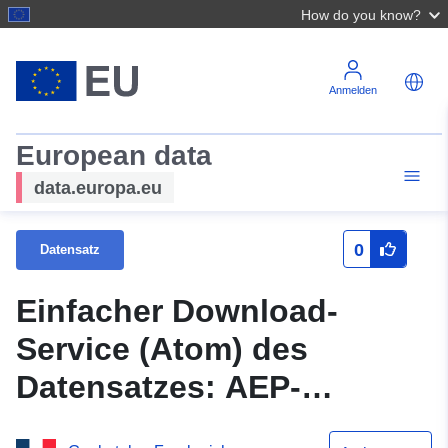
How do you know?
Anmelden
European data
data.europa.eu
0
Datensatz
Einfacher Download-
Service (Atom) des
Datensatzes: AEP-
Kompetenzgebiete 2022 im