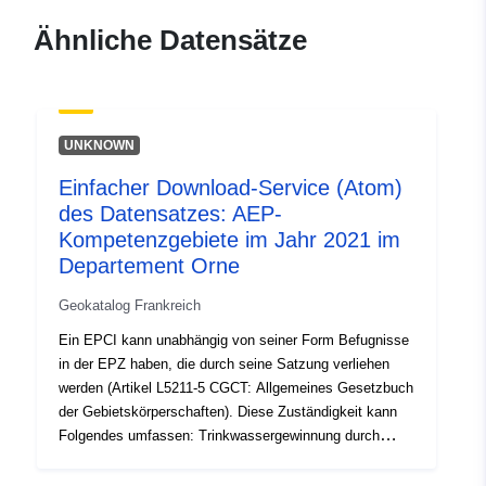
120066022-atom-1c422972-
Ähnliche Datensätze
db4f-4f51-a059-
6013ad007cd7
uriRef:
http://data.europa.eu/88u/dataset/fr
UNKNOWN
120066022-srv-9159ef8f-fa6f-
4485-93ef-cc7e0cffd4b8
Einfacher Download-Service (Atom)
des Datensatzes: AEP-
Typ:
Ressource:
Kompetenzgebiete im Jahr 2021 im
http://inspire.ec.europa.eu/metadat
Departement Orne
codelist/ResourceType/services
Geokatalog Frankreich
Ein EPCI kann unabhängig von seiner Form Befugnisse
in der EPZ haben, die durch seine Satzung verliehen
werden (Artikel L5211-5 CGCT: Allgemeines Gesetzbuch
der Gebietskörperschaften). Diese Zuständigkeit kann
Folgendes umfassen: Trinkwassergewinnung durch
Oberflächen- oder Untergrundentnahme, UND/ODER
Transport über das Rohrleitungsnetz, UND/ODER