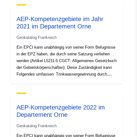
Verteilung bis zum Anschluss des Teilnehmers.Eine
Gemeinde, die einem EPCI beitritt, kann wählen: — ihm
AEP-Kompetenzgebiete im Jahr
diese Zuständigkeit übertragen- sie an eine andere
2021 im Departement Orne
öffentliche Einrichtung oder eine andere Stelle
übertragen – diese Zuständigkeit behalten.Es bildet sich
Geokatalog Frankreich
somit andere „Zuständigkeitsbereiche“ als die
Verwaltungsbereiche der EPCI.Diese Schicht umfasst
Ein EPCI kann unabhängig von seiner Form Befugnisse
die so definierten „EPA-Zuständigkeitsbereiche“, die zu
in der EPZ haben, die durch seine Satzung verliehen
einem bestimmten Zeitpunkt in einer Abteilung
werden (Artikel L5211-5 CGCT: Allgemeines Gesetzbuch
vorhanden sind. Quelle: DDT61/SEB/BNPE – Gültigkeit:
der Gebietskörperschaften). Diese Zuständigkeit kann
01/01/2021
Folgendes umfassen: Trinkwassergewinnung durch
Oberflächen- oder Untergrundentnahme, UND/ODER
Transport über das Rohrleitungsnetz, UND/ODER
Verteilung bis zum Anschluss des Teilnehmers.Eine
Gemeinde, die einem EPCI beitritt, kann wählen: — ihm
AEP-Kompetenzgebiete 2022 im
diese Zuständigkeit übertragen- sie an eine andere
Departement Orne
öffentliche Einrichtung oder eine andere Stelle
übertragen – diese Zuständigkeit behalten.Es bildet sich
Geokatalog Frankreich
somit andere „Zuständigkeitsbereiche“ als die
Verwaltungsbereiche der EPCI.Diese Schicht umfasst
Ein EPCI kann unabhängig von seiner Form Befugnisse