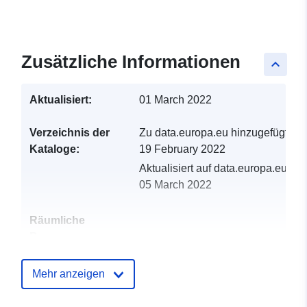
Zusätzliche Informationen
keyboard_arrow_up
Aktualisiert:
01 March 2022
Verzeichnis der
Zu data.europa.eu hinzugefügt:
Kataloge:
19 February 2022
Aktualisiert auf data.europa.eu:
05 March 2022
Räumliche
Ressource:
Identifikatoren:
http://catalogue.geo-
Mehr anzeigen
ide.developpement-
durable.gouv.fr/service/fr-