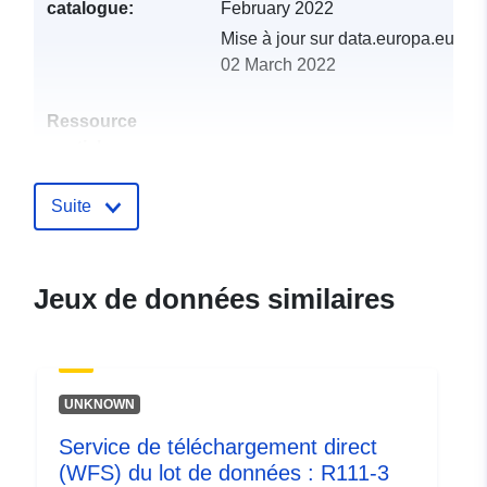
catalogue:
February 2022
Mise à jour sur data.europa.eu:
02 March 2022
Ressource
spatiale:
Identificateurs:
http://catalogue.geo-
Suite
ide.developpement-
durable.gouv.fr/service/fr-
120066022-wxs-8e31b895-
Jeux de données similaires
946a-46b1-afc0-
ebff11ec6296
uriRef:
http://data.europa.eu/88u/dataset/fr
UNKNOWN
120066022-srv-91dc7b10-8b12-
4bd9-a767-641ae573448c
Service de téléchargement direct
(WFS) du lot de données : R111-3
Type:
Ressource: