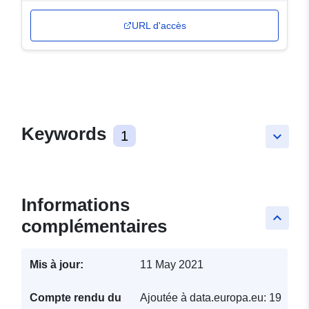
URL d'accès
Keywords
1
keyboard_arrow_down
Informations
keyboard_arrow_up
complémentaires
Mis à jour:
11 May 2021
Compte rendu du
Ajoutée à data.europa.eu:
19