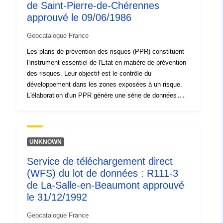
de Saint-Pierre-de-Chérennes
http://inspire.ec.europa.eu/metadat
approuvé le 09/06/1986
codelist/SpatialDataServiceType/d
Geocatalogue France
Les plans de prévention des risques (PPR) constituent
l'instrument essentiel de l'Etat en matière de prévention
des risques. Leur objectif est le contrôle du
développement dans les zones exposées à un risque.
L'élaboration d'un PPR génère une série de données
géographiques organisée en plusieurs jeux de données.
Un même PPR comporte les jeux de données
géographiques contenant les : - périmètre d'exposition
aux risques, - zones réglementées du plan une fois
UNKNOWN
approuvé. Les règlements des PPR distinguent les
Service de téléchargement direct
"zones d'interdiction de construire", dites "zones
(WFS) du lot de données : R111-3
rouges", lorsque la règle générale est l'interdiction de
construire ; les "zones soumises à prescriptions", dites
de La-Salle-en-Beaumont approuvé
"zones bleues" lorsque les projets sont soumis à des
le 31/12/1992
prescriptions adaptées au type d'enjeu et d'aléa et les
Geocatalogue France
zones non directement exposées aux risques mais