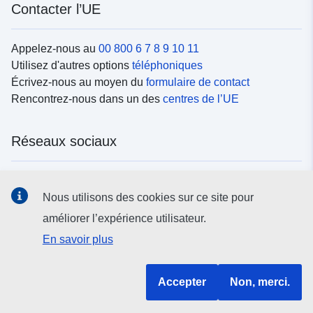
Contacter l’UE
Appelez-nous au
00 800 6 7 8 9 10 11
Utilisez d'autres options
téléphoniques
Écrivez-nous au moyen du
formulaire de contact
Rencontrez-nous dans un des
centres de l’UE
Réseaux sociaux
Trouvez l’UE sur les
réseaux sociaux
Nous utilisons des cookies sur ce site pour
améliorer l’expérience utilisateur.
Institutions et organes de l’UE
En savoir plus
Rechercher tous les organes et institutions de l’UE
Accepter
Non, merci.