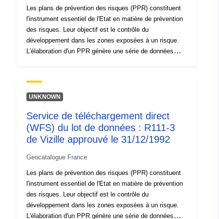
soumises à interdictions ou prescriptions. Les données
Les plans de prévention des risques (PPR) constituent
ont un caractère informatif, seuls les documents papiers
l'instrument essentiel de l'Etat en matière de prévention
disposant du visa de la préfecture font foi.
des risques. Leur objectif est le contrôle du
développement dans les zones exposées à un risque.
L'élaboration d'un PPR génère une série de données
géographiques organisée en plusieurs jeux de données.
Un même PPR comporte les jeux de données
géographiques contenant les : - périmètre d'exposition
aux risques, - zones réglementées du plan une fois
UNKNOWN
approuvé. Les règlements des PPR distinguent les
Service de téléchargement direct
"zones d'interdiction de construire", dites "zones
(WFS) du lot de données : R111-3
rouges", lorsque la règle générale est l'interdiction de
construire ; les "zones soumises à prescriptions", dites
de Vizille approuvé le 31/12/1992
"zones bleues" lorsque les projets sont soumis à des
Geocatalogue France
prescriptions adaptées au type d'enjeu et d'aléa et les
zones non directement exposées aux risques mais
Les plans de prévention des risques (PPR) constituent
soumises à interdictions ou prescriptions. Les données
l'instrument essentiel de l'Etat en matière de prévention
ont un caractère informatif, seuls les documents papiers
des risques. Leur objectif est le contrôle du
disposant du visa de la préfecture font foi.
développement dans les zones exposées à un risque.
L'élaboration d'un PPR génère une série de données