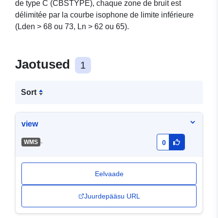
de type C (CBSTYPE), chaque zone de bruit est
délimitée par la courbe isophone de limite inférieure
(Lden > 68 ou 73, Ln > 62 ou 65).
Jaotused
1
Sort
view
-
WMS
0
Eelvaade
Juurdepääsu URL