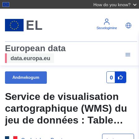
How do you know?
Sisselogimine
European data
data.europa.eu
0
Andmekogum
Service de visualisation
cartographique (WMS) du
jeu de données : Table
décrivant les Zones de