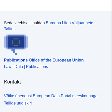
Ruumiline
vahend:
Seda veebisaiti haldab
Euroopa Liidu Väljaannete
Identifikaatorid:
http://descartes-dev.cete-
Talitus
mediterranee.i2/service/fr-
120066022-wxs-882aa857-
a574-452f-8621-
153b9982668e
uriRef:
http://data.europa.eu/88u/dataset/fr
Publications Office of the European Union
120066022-srv-91df90a6-d52c-
Law | Data | Publications
4264-a998-4ff0da73a3e9
Kontakt
Tüüp:
Ressurss:
http://inspire.ec.europa.eu/metadat
codelist/ResourceType/services
Võtke ühendust European Data Portal meeskonnaga
Tellige uudiskiri