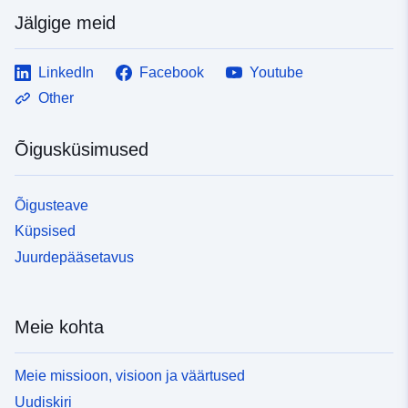
Jälgige meid
LinkedIn
Facebook
Youtube
Other
Õigusküsimused
Õigusteave
Küpsised
Juurdepääsetavus
Meie kohta
Meie missioon, visioon ja väärtused
Uudiskiri