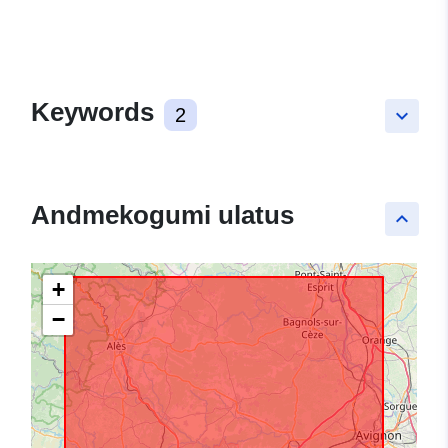
Keywords
2
keyboard_arrow_down
Andmekogumi ulatus
keyboard_arrow_up
+
−