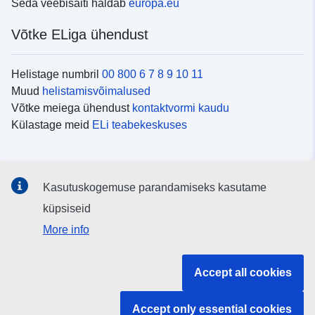
Seda veebisaiti haldab
europa.eu
Võtke ELiga ühendust
Helistage numbril
00 800 6 7 8 9 10 11
Muud
helistamisvõimalused
Võtke meiega ühendust
kontaktvormi kaudu
Külastage meid
ELi teabekeskuses
Sotsiaalmeedia
Kasutuskogemuse parandamiseks kasutame
Otsige ELi teavet
sotsiaalmeediakanalitest
küpsiseid
More info
ELi institutsioonid ja asutused
Accept all cookies
Otsige kõiki ELi institutsioone ja ameteid
Accept only essential cookies