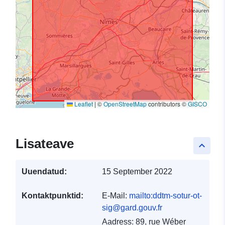
Leaflet
|
©
OpenStreetMap
contributors ©
GISCO
Lisateave
keyboard_arrow_up
Uuendatud:
15 September 2022
Kontaktpunktid:
E-Mail:
mailto:ddtm-sotur-ot-
sig@gard.gouv.fr
Aadress:
89, rue Wéber