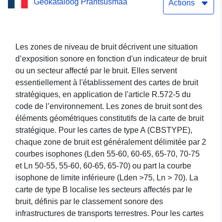
Geokataloog Prantsusmaa
Bruit des grandes
Actions
infrastructures de
transports terrestres du
Les zones de niveau de bruit décrivent une situation
d’exposition sonore en fonction d'un indicateur de bruit
département du Gard
ou un secteur affecté par le bruit. Elles servent
(Type C LN nuit)
essentiellement à l'établissement des cartes de bruit
stratégiques, en application de l'article R.572-5 du
code de l’environnement. Les zones de bruit sont des
éléments géométriques constitutifs de la carte de bruit
stratégique. Pour les cartes de type A (CBSTYPE),
chaque zone de bruit est généralement délimitée par 2
courbes isophones (Lden 55-60, 60-65, 65-70, 70-75
et Ln 50-55, 55-60, 60-65, 65-70) ou part la courbe
isophone de limite inférieure (Lden >75, Ln > 70). La
carte de type B localise les secteurs affectés par le
bruit, définis par le classement sonore des
infrastructures de transports terrestres. Pour les cartes