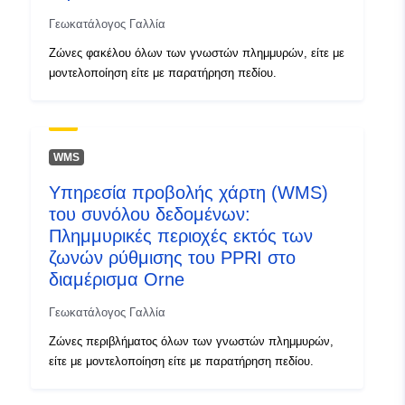
4c1b-ae88-be99e69f748d
Γεωκατάλογος Γαλλία
Ζώνες φακέλου όλων των γνωστών πλημμυρών, είτε με
Τύπος:
Πόρος:
μοντελοποίηση είτε με παρατήρηση πεδίου.
http://inspire.ec.europa.eu/metadat
codelist/SpatialDataServiceType/
WMS
Υπηρεσία προβολής χάρτη (WMS)
του συνόλου δεδομένων:
Πλημμυρικές περιοχές εκτός των
ζωνών ρύθμισης του PPRI στο
διαμέρισμα Orne
Γεωκατάλογος Γαλλία
Ζώνες περιβλήματος όλων των γνωστών πλημμυρών,
είτε με μοντελοποίηση είτε με παρατήρηση πεδίου.