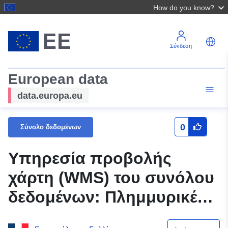
How do you know?
Σύνδεση
European data
data.europa.eu
0
Σύνολο δεδομένων
Υπηρεσία προβολής
χάρτη (WMS) του συνόλου
δεδομένων: Πλημμυρικές
περιοχές εκτός των ζωνών