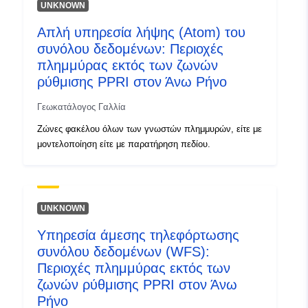
UNKNOWN
], [ 6.84296417, 47.4202652
Απλή υπηρεσία λήψης (Atom) του
], [ 7.62215805, 47.4202652
συνόλου δεδομένων: Περιοχές
], [ 7.62215805,
πλημμύρας εκτός των ζωνών
48.31088638 ] ]
ρύθμισης PPRI στον Άνω Ρήνο
Τύπος:
Polygon
Γεωκατάλογος Γαλλία
Πόρος χωρικών
Ζώνες φακέλου όλων των γνωστών πλημμυρών, είτε με
δεδομένων:
μοντελοποίηση είτε με παρατήρηση πεδίου.
Αναγνωριστικά:
http://catalogue.geo-
ide.developpement-
durable.gouv.fr/service/fr-
UNKNOWN
120066022-wxs-9df74ac7-
Υπηρεσία άμεσης τηλεφόρτωσης
a101-4dc6-aaed-
συνόλου δεδομένων (WFS):
d82d015a4979
Περιοχές πλημμύρας εκτός των
ζωνών ρύθμισης PPRI στον Άνω
uriRef:
http://data.europa.eu/88u/dataset/fr
Ρήνο
120066022-srv-923e9dca-0f3e-