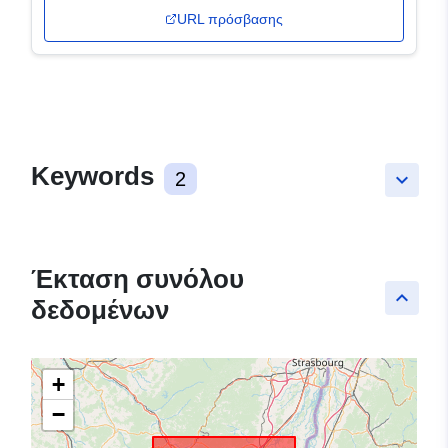
URL πρόσβασης
Keywords
2
keyboard_arrow_down
Έκταση συνόλου
keyboard_arrow_up
δεδομένων
+
−