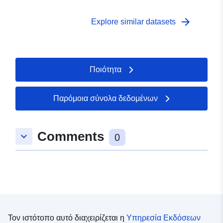
arrow_forward
Explore similar datasets
Ποιότητα
Παρόμοια σύνολα δεδομένων
Comments
keyboard_arrow_down
0
Τον ιστότοπο αυτό διαχειρίζεται η
Υπηρεσία Εκδόσεων