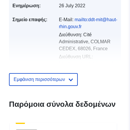
Ενημέρωση:
26 July 2022
Σημείο επαφής:
E-Mail:
mailto:ddt-mit@haut-
rhin.gouv.fr
Διεύθυνση:
Cité
Administrative, COLMAR
CEDEX, 68026, France
Διεύθυνση URL:
http://www.haut-rhin.gouv.fr
Αρχείο
Προστίθεται στο data.europa.eu:
1
Εμφάνιση περισσότερων
καταλόγου:
December 2021
Επικαιροποιήθηκε στα data.europa
01 October 2022
Παρόμοια σύνολα δεδομένων
Χωρικός:
Συντεταγμένες:
[ [
7.62215805, 48.31088638 ],
[ 6.84296417, 48.31088638