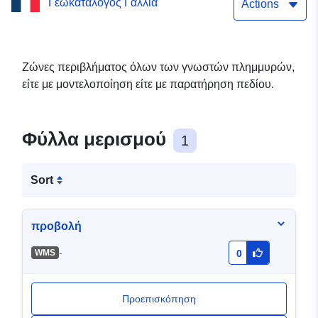
Γεωκατάλογος Γαλλία
ρύθμισης του PPRI στον
Actions
Άνω Ρήνο
Ζώνες περιβλήματος όλων των γνωστών πλημμυρών,
είτε με μοντελοποίηση είτε με παρατήρηση πεδίου.
Φύλλα μερισμού
1
Sort
προβολή
-
WMS
0
Προεπισκόπηση