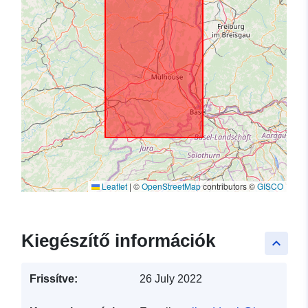
Leaflet
|
©
OpenStreetMap
contributors ©
GISCO
Kiegészítő információk
keyboard_arrow_up
Frissítve:
26 July 2022