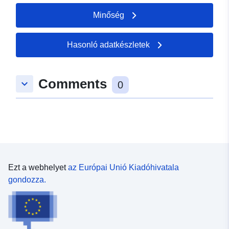
Minőség
Hasonló adatkészletek
Comments
keyboard_arrow_down
0
Ezt a webhelyet
az Európai Unió Kiadóhivatala
gondozza.