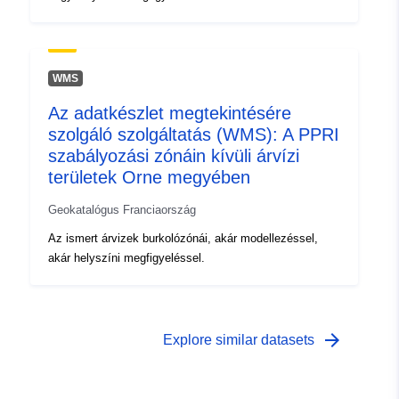
http://inspire.ec.europa.eu/metadat
codelist/SpatialDataServiceType/
WMS
Az adatkészlet megtekintésére
szolgáló szolgáltatás (WMS): A PPRI
szabályozási zónáin kívüli árvízi
területek Orne megyében
Geokatalógus Franciaország
Az ismert árvizek burkolózónái, akár modellezéssel,
akár helyszíni megfigyeléssel.
arrow_forward
Explore similar datasets