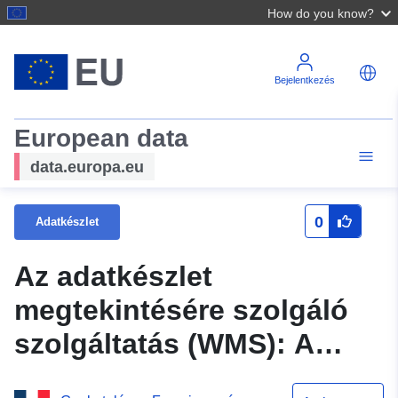
How do you know?
Bejelentkezés
European data
data.europa.eu
0
Adatkészlet
Az adatkészlet
megtekintésére szolgáló
szolgáltatás (WMS): A
Felső-Rajna-vidék PPRI