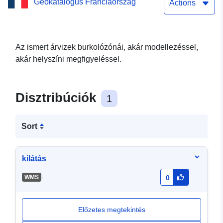
Geokatalógus Franciaország
szabályozási övezetein
Actions
kívüli árvízi területek
Az ismert árvizek burkolózónái, akár modellezéssel,
akár helyszíni megfigyeléssel.
Disztribúciók
1
Sort
kilátás
-
WMS
0
Előzetes megtekintés