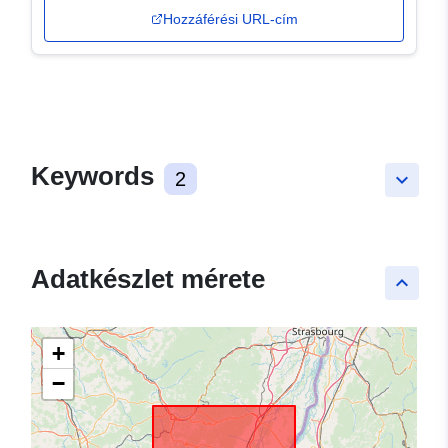
Hozzáférési URL-cím
Keywords
2
keyboard_arrow_down
Adatkészlet mérete
keyboard_arrow_up
+
−