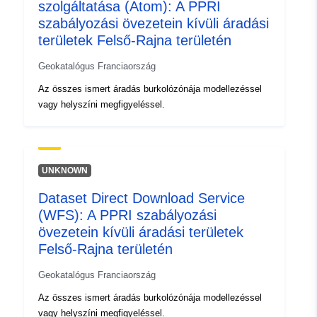
szolgáltatása (Atom): A PPRI
[ 7.62215805, 48.31088638
szabályozási övezetein kívüli áradási
] ]
területek Felső-Rajna területén
Típus:
Polygon
Geokatalógus Franciaország
Térbeli erőforrás:
Az összes ismert áradás burkolózónája modellezéssel
vagy helyszíni megfigyeléssel.
Azonosítók:
http://catalogue.geo-
ide.developpement-
durable.gouv.fr/service/fr-
120066022-wxs-9df74ac7-
UNKNOWN
a101-4dc6-aaed-
Dataset Direct Download Service
d82d015a4979
(WFS): A PPRI szabályozási
övezetein kívüli áradási területek
uriRef:
http://data.europa.eu/88u/dataset/fr
Felső-Rajna területén
120066022-srv-923e9dca-0f3e-
4c1b-ae88-be99e69f748d
Geokatalógus Franciaország
Az összes ismert áradás burkolózónája modellezéssel
Típus:
Erőforrás:
vagy helyszíni megfigyeléssel.