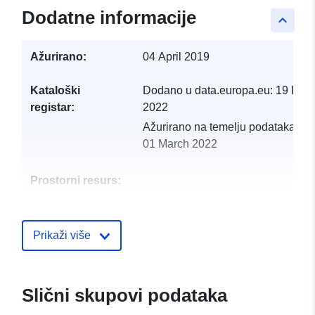
Dodatne informacije
keyboard_arrow_up
Ažurirano:
04 April 2019
Kataloški
Dodano u data.europa.eu:
19 Febr
registar:
2022
Ažurirano na temelju podataka.eu
01 March 2022
Prostorni resurs:
Identifikatori:
http://catalogue.geo-
ide.developpement-
Prikaži više
durable.gouv.fr/service/fr-
120066022-wxs-7f088f9b-
4385-4d9c-8e40-
Slični skupovi podataka
3444a461bfbf