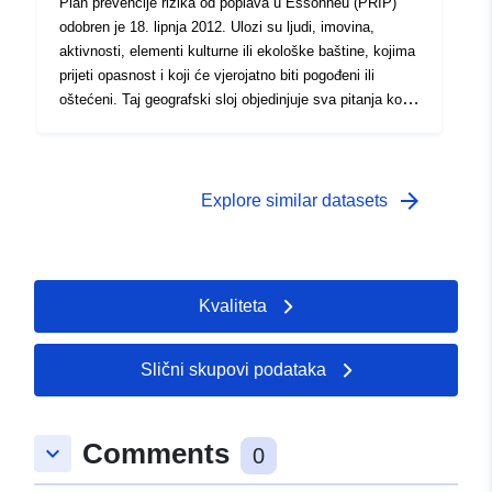
Plan prevencije rizika od poplava u Essonneu (PRIP)
odobren je 18. lipnja 2012. Ulozi su ljudi, imovina,
aktivnosti, elementi kulturne ili ekološke baštine, kojima
prijeti opasnost i koji će vjerojatno biti pogođeni ili
oštećeni. Taj geografski sloj objedinjuje sva pitanja koja
su obrađena u studiji o RPP-u. Podaci o pitanjima
predstavljaju (vidljivu i neiscrpnu) fotografiju imovine i
pojedinaca izloženih opasnostima u vrijeme izrade plana
za sprečavanje rizika. Ti se podaci ne ažuriraju nakon
arrow_forward
Explore similar datasets
odobrenja RPP-a. U praksi se više ne upotrebljavaju:
pitanja se prema potrebi ponovno izračunavaju s
ažuriranim izvorima podataka.
Kvaliteta
Slični skupovi podataka
Comments
keyboard_arrow_down
0