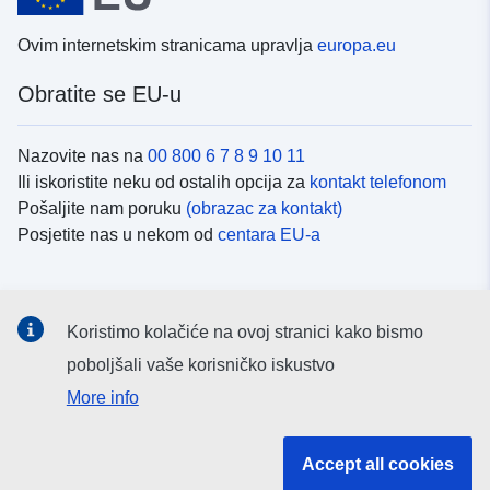
Ovim internetskim stranicama upravlja
europa.eu
Obratite se EU-u
Nazovite nas na
00 800 6 7 8 9 10 11
Ili iskoristite neku od ostalih opcija za
kontakt telefonom
Pošaljite nam poruku
(obrazac za kontakt)
Posjetite nas u nekom od
centara EU-a
Društvene mreže
Koristimo kolačiće na ovoj stranici kako bismo
Potražite kanale EU-a na
društvenim mrežama
poboljšali vaše korisničko iskustvo
More info
Institucije i tijela EU-
Accept all cookies