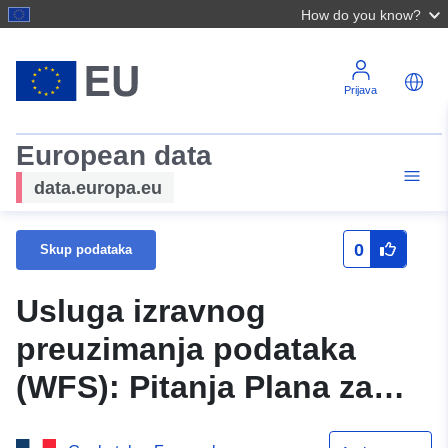
How do you know?
Prijava
European data
data.europa.eu
0
Skup podataka
Usluga izravnog
preuzimanja podataka
(WFS): Pitanja Plana za
sprečavanje rizika od