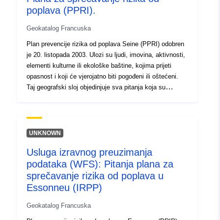
poplava (PPRI).
Geokatalog Francuska
Plan prevencije rizika od poplava Seine (PPRI) odobren
je 20. listopada 2003. Ulozi su ljudi, imovina, aktivnosti,
elementi kulturne ili ekološke baštine, kojima prijeti
opasnost i koji će vjerojatno biti pogođeni ili oštećeni.
Taj geografski sloj objedinjuje sva pitanja koja su
obrađena u studiji o RPP-u. Podaci o pitanjima
predstavljaju (vidljivu i neiscrpnu) fotografiju imovine i
pojedinaca izloženih opasnostima u vrijeme izrade plana
za sprečavanje rizika. Ti se podaci ne ažuriraju nakon
UNKNOWN
odobrenja RPP-a. U praksi se više ne upotrebljavaju:
Usluga izravnog preuzimanja
pitanja se prema potrebi ponovno izračunavaju s
podataka (WFS): Pitanja plana za
ažuriranim izvorima podataka.
sprečavanje rizika od poplava u
Essonneu (IRPP)
Geokatalog Francuska