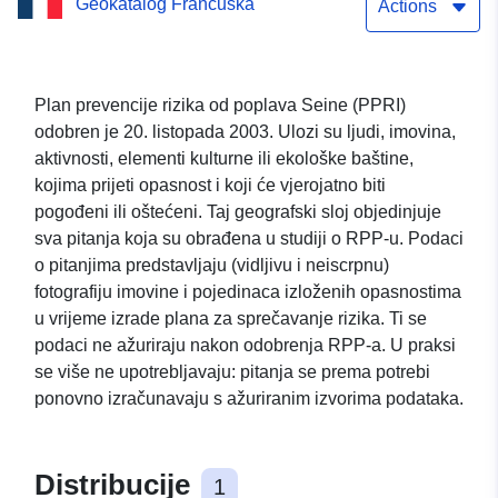
Geokatalog Francuska
poplava (PPRI).
Actions
Plan prevencije rizika od poplava Seine (PPRI)
odobren je 20. listopada 2003. Ulozi su ljudi, imovina,
aktivnosti, elementi kulturne ili ekološke baštine,
kojima prijeti opasnost i koji će vjerojatno biti
pogođeni ili oštećeni. Taj geografski sloj objedinjuje
sva pitanja koja su obrađena u studiji o RPP-u. Podaci
o pitanjima predstavljaju (vidljivu i neiscrpnu)
fotografiju imovine i pojedinaca izloženih opasnostima
u vrijeme izrade plana za sprečavanje rizika. Ti se
podaci ne ažuriraju nakon odobrenja RPP-a. U praksi
se više ne upotrebljavaju: pitanja se prema potrebi
ponovno izračunavaju s ažuriranim izvorima podataka.
Distribucije
1