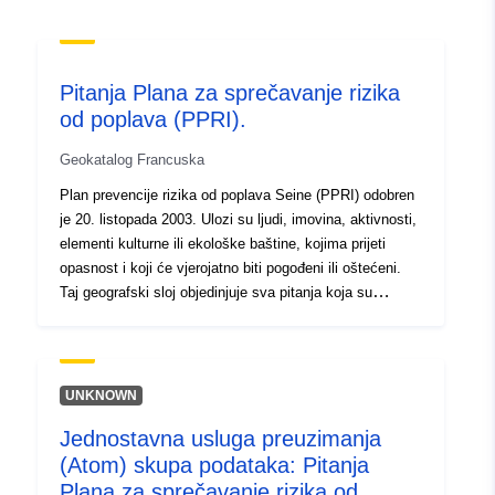
uriRef:
http://data.europa.eu/88u/dataset/fr
120066022-srv-92617bda-5ce9-
4898-94e5-4d94d67579a5
Pitanja Plana za sprečavanje rizika
od poplava (PPRI).
Tip:
Resurs:
http://inspire.ec.europa.eu/metadat
Geokatalog Francuska
codelist/SpatialDataServiceType/d
Plan prevencije rizika od poplava Seine (PPRI) odobren
je 20. listopada 2003. Ulozi su ljudi, imovina, aktivnosti,
elementi kulturne ili ekološke baštine, kojima prijeti
opasnost i koji će vjerojatno biti pogođeni ili oštećeni.
Taj geografski sloj objedinjuje sva pitanja koja su
obrađena u studiji o RPP-u. Podaci o pitanjima
predstavljaju (vidljivu i neiscrpnu) fotografiju imovine i
pojedinaca izloženih opasnostima u vrijeme izrade plana
za sprečavanje rizika. Ti se podaci ne ažuriraju nakon
UNKNOWN
odobrenja RPP-a. U praksi se više ne upotrebljavaju:
Jednostavna usluga preuzimanja
pitanja se prema potrebi ponovno izračunavaju s
(Atom) skupa podataka: Pitanja
ažuriranim izvorima podataka.
Plana za sprečavanje rizika od