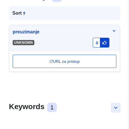
Sort
preuzimanje
-
UNKNOWN
0
URL za pristup
Keywords
1
keyboard_arrow_down