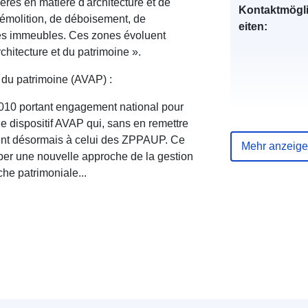
ières en matière d'architecture et de
Kontaktmögl
démolition, de déboisement, de
eiten:
 des immeubles. Ces zones évoluent
chitecture et du patrimoine ».
t du patrimoine (AVAP) :
t 2010 portant engagement national pour
 le dispositif AVAP qui, sans en remettre
uent désormais à celui des ZPPAUP. Ce
Mehr anzeig
Verzeichnis 
per une nouvelle approche de la gestion
Kataloge:
oche patrimoniale...
Gebiet: