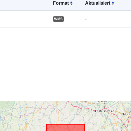
Format
Aktualisiert
-
WMS
Räumliche
Ressource:
Identifikatore
uriRef:
Typ: