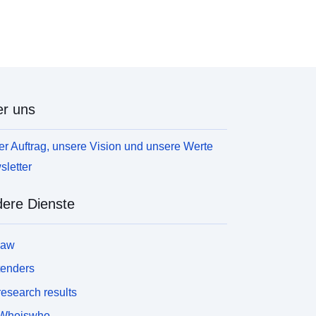
r uns
r Auftrag, unsere Vision und unsere Werte
letter
ere Dienste
law
tenders
esearch results
Whoiswho