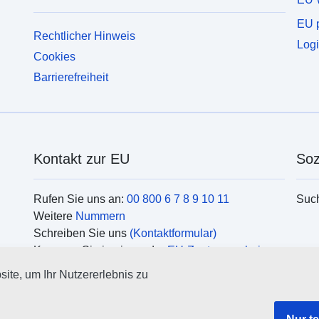
EU p
Rechtlicher Hinweis
Logi
Cookies
Barrierefreiheit
Kontakt zur EU
Soz
Rufen Sie uns an:
00 800 6 7 8 9 10 11
Suc
Weitere
Nummern
Schreiben Sie uns
(Kontaktformular)
Kommen Sie in einem der
EU-Zentren vorbei
Org
ite, um Ihr Nutzererlebnis zu
Such
EU