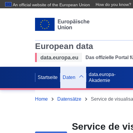
How do you know?
An official website of the European Union
European data
data.europa.eu
Das offizielle Portal
data.europa-
Startseite
Daten
Akademie
Home
Datensätze
Service de v