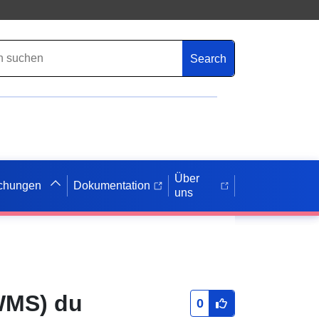
Search
Über
ichungen
Dokumentation
uns
(WMS) du
0