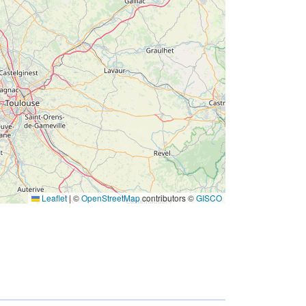
codelist/ResourceType/services
Leaflet
|
©
OpenStreetMap
contributors ©
GISCO