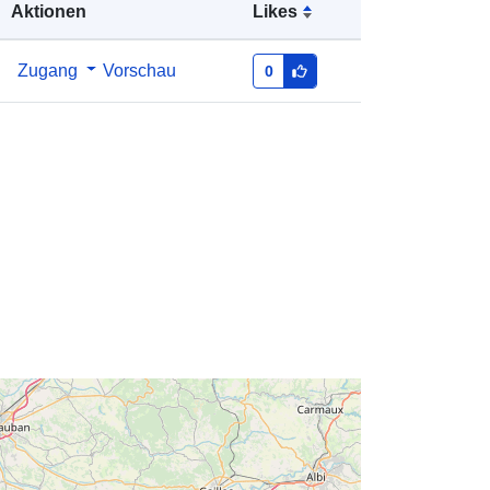
Aktionen
Likes
43.94965744 ] ]
Typ:
Polygon
Zugang
Vorschau
0
n:
http://catalogue.geo-
ide.developpement-
durable.gouv.fr/service/fr-
120066022-wxs-5512f1d3-3e90-
4c8e-ad4b-b9eff355df37
http://data.europa.eu/88u/dataset/fr-
120066022-srv-9276c064-6343-
41d5-a243-2a9c9c0df899
Ressource:
http://inspire.ec.europa.eu/metadata-