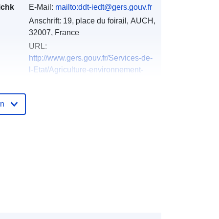
ichk
E-Mail:
mailto:ddt-iedt@gers.gouv.fr
Anschrift:
19, place du foirail, AUCH,
32007, France
URL:
http://www.gers.gouv.fr/Services-de-
l-Etat/Agriculture-environnement-
amenag...
en
der
Zu data.europa.eu hinzugefügt:
18
December 2021
Aktualisiert auf data.europa.eu:
01
October 2022
Koordinaten:
[ [ 0.91827762,
43.94965744 ], [ 0.56004333,
43.94965744 ], [ 0.56004333,
43.46899033 ], [ 0.91827762,
43.46899033 ], [ 0.91827762,