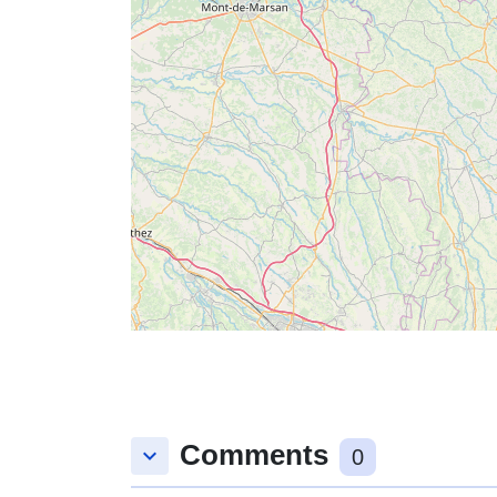
Comments
keyboard_arrow_down
0