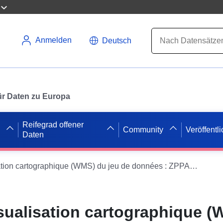
Anmelden
Deutsch
 für Daten zu Europa
Reifegrad offener
Community
Veröffentl
Daten
Service de visualisation cartographique (WMS) du jeu de données : ZPPAUP et AVAP dans le département du Gers
isualisation cartographique 