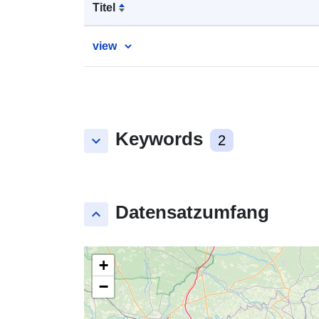
Titel
view
Keywords
keyboard_arrow_down
2
Datensatzumfang
keyboard_arrow_up
+
−