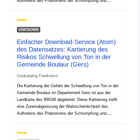
Auftretens des Phänomens der Schrumpfung und
Schwellung von Lehmböden dar. Zunächst wurde vom
BRGM auf der Grundlage rein physikalischer Kriterien
anhand der geologischen Landkarten des Departements
eine Anfälligkeitskarte erstellt, die unter
UNKNOWN
Berücksichtigung der folgenden Faktoren für jede
Einfacher Download-Service (Atom)
geologische Formation interpretiert wurde: — Anteil des
des Datensatzes: Kartierung des
Tonmaterials innerhalb der Bildung (Lithologische
Analyse); — der Anteil der aufblasenden Mineralien in
Risikos Schwellung von Ton in der
der Tonphase (mineralische Zusammensetzung); — das
Gemeinde Boulaur (Gers)
geotechnische Verhalten des Materials. Für jede der
Geokatalog Frankreich
identifizierten Lehmformationen ergibt sich der
Risikopegel letztlich aus dem auf diese Weise erreichten
Die Kartierung der Gefahr der Schwellung von Ton in der
Grad der Anfälligkeit mit der Dichte der Schwellung,
Gemeinde Boulaur im Departement Gers ist aus der
bezogen auf 100 km² tatsächlich urbanisierte
Landkarte des BRGM abgeleitet. Diese Kartierung stellt
Bündigfläche.
eine Zonenabgrenzung der Wahrscheinlichkeit des
Auftretens des Phänomens der Schrumpfung und
Schwellung von Lehmböden dar. Zunächst wurde vom
BRGM auf der Grundlage rein physikalischer Kriterien
anhand der geologischen Landkarten des Departements