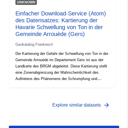
eine Anfälligkeitskarte erstellt, die unter
UNKNOWN
Berücksichtigung der folgenden Faktoren für jede
Einfacher Download-Service (Atom)
geologische Formation interpretiert wurde: — Anteil des
des Datensatzes: Kartierung der
Tonmaterials innerhalb der Bildung (Lithologische
Analyse); — der Anteil der aufblasenden Mineralien in
Havarie Schwellung von Ton in der
der Tonphase (mineralische Zusammensetzung); — das
Gemeinde Arrouède (Gers)
geotechnische Verhalten des Materials. Für jede der
Geokatalog Frankreich
identifizierten Lehmformationen ergibt sich der
Risikopegel letztlich aus dem auf diese Weise erreichten
Die Kartierung der Gefahr der Schwellung von Ton in der
Grad der Anfälligkeit mit der Dichte der Schwellung,
Gemeinde Arrouède im Departement Gers ist aus der
bezogen auf 100 km² tatsächlich urbanisierte
Landkarte des BRGM abgeleitet. Diese Kartierung stellt
Bündigfläche.
eine Zonenabgrenzung der Wahrscheinlichkeit des
Auftretens des Phänomens der Schrumpfung und
Schwellung von Lehmböden dar. Zunächst wurde vom
BRGM auf der Grundlage rein physikalischer Kriterien
anhand der geologischen Landkarten des Departements
eine Anfälligkeitskarte erstellt, die unter
arrow_forward
Explore similar datasets
Berücksichtigung der folgenden Faktoren für jede
geologische Formation interpretiert wurde: — Anteil des
Tonmaterials innerhalb der Bildung (Lithologische