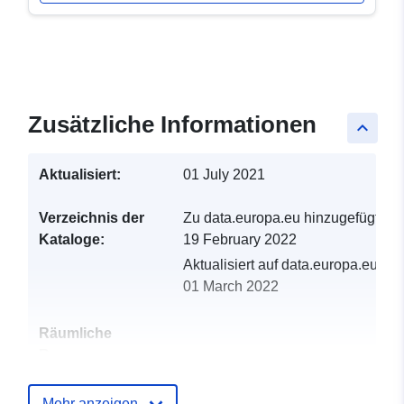
Zusätzliche Informationen
keyboard_arrow_up
Aktualisiert:
01 July 2021
Verzeichnis der
Zu data.europa.eu hinzugefügt:
Kataloge:
19 February 2022
Aktualisiert auf data.europa.eu:
01 March 2022
Räumliche
Ressource:
Identifikatoren:
http://catalogue.geo-
Mehr anzeigen