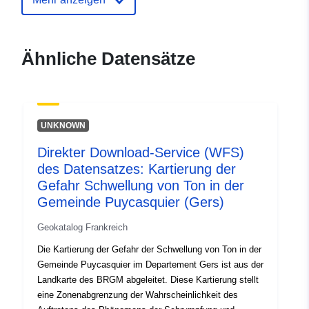
ide.developpement-
durable.gouv.fr/service/fr-
120066022-atom-
Ähnliche Datensätze
00d70026-82a2-4b53-933b-
3fbdedb542b4
uriRef:
http://data.europa.eu/88u/dataset/fr
UNKNOWN
120066022-srv-927e5c0f-01c4-
4b81-bfa4-3f2d8866144a
Direkter Download-Service (WFS)
des Datensatzes: Kartierung der
Typ:
Ressource:
Gefahr Schwellung von Ton in der
http://inspire.ec.europa.eu/metadat
Gemeinde Puycasquier (Gers)
codelist/SpatialDataServiceType/d
Geokatalog Frankreich
Die Kartierung der Gefahr der Schwellung von Ton in der
Gemeinde Puycasquier im Departement Gers ist aus der
Landkarte des BRGM abgeleitet. Diese Kartierung stellt
eine Zonenabgrenzung der Wahrscheinlichkeit des