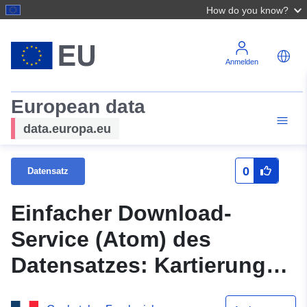
How do you know?
Anmelden
European data
data.europa.eu
0
Datensatz
Einfacher Download-
Service (Atom) des
Datensatzes: Kartierung
der Gefahr Schwellung