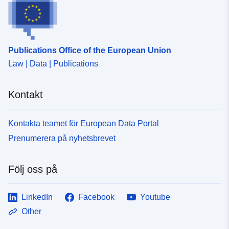
durable.gouv.fr/service/fr-
120066022-wxs-9672526e-
8b8c-420e-bbb7-
79c1c806741a
Publications Office of the European Union
Law | Data | Publications
uriRef:
http://data.europa.eu/88u/dataset/fr
120066022-srv-92965115-f5cb-
Kontakt
4389-b0e5-896e21a4eb47
Typ:
Resurs:
Kontakta teamet för European Data Portal
http://inspire.ec.europa.eu/metadat
Prenumerera på nyhetsbrevet
codelist/SpatialDataServiceType/
Följ oss på
LinkedIn
Facebook
Youtube
Other