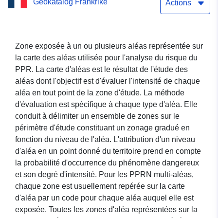
Geokatalog Frankrike
(64DDTM20000004) - Zone
Actions
d'aléa du Plan de
Prévention du Risque
Zone exposée à un ou plusieurs aléas représentée sur
la carte des aléas utilisée pour l'analyse du risque du
Inondation de Baudreix
PPR. La carte d'aléas est le résultat de l'étude des
(64101), département des
aléas dont l'objectif est d'évaluer l'intensité de chaque
aléa en tout point de la zone d'étude. La méthode
Pyrénées-Atlantiques.
d'évaluation est spécifique à chaque type d'aléa. Elle
conduit à délimiter un ensemble de zones sur le
périmètre d'étude constituant un zonage gradué en
fonction du niveau de l'aléa. L'attribution d'un niveau
d'aléa en un point donné du territoire prend en compte
la probabilité d'occurrence du phénomène dangereux
et son degré d'intensité. Pour les PPRN multi-aléas,
chaque zone est usuellement repérée sur la carte
d'aléa par un code pour chaque aléa auquel elle est
exposée. Toutes les zones d'aléa représentées sur la