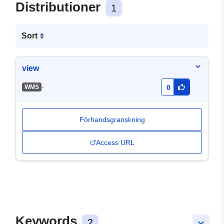
Distributioner
1
Sort
view
-
WMS
0
Förhandsgranskning
Access URL
Keywords
2
keyboard_arrow_down