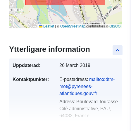
Leaflet
|
©
OpenStreetMap
contributors ©
GISCO
Ytterligare information
keyboard_arrow_up
Uppdaterad:
26 March 2019
Kontaktpunkter:
E-postadress:
mailto:ddtm-
mot@pyrenees-
atlantiques.gouv.fr
Adress:
Boulevard Tourasse
Cité administrative, PAU,
64032, France
Katalogregister:
Läggs till i data.europa.eu:
18