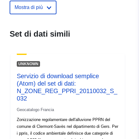
ide.developpement-
Mostra di più
durable.gouv.fr/service/fr-
120066022-atom-94c753e7-
e779-49be-a9df-
Set di dati simili
4c8fa44d1ea3
uriRef:
http://data.europa.eu/88u/dataset/fr
120066022-srv-92a0815b-e3c4-
UNKNOWN
4b3a-9162-5bb22847a870
Servizio di download semplice
Tipo:
Risorsa:
(Atom) del set di dati:
http://inspire.ec.europa.eu/metadat
N_ZONE_REG_PPRI_20110032_S_
codelist/ResourceType/services
032
Geocatalogo Francia
Zonizzazione regolamentare dell'alluvione PPRN del
comune di Clermont-Savès nel dipartimento di Gers. Per
i ppris, il codice ambientale definisce due categorie di