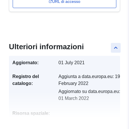
URL di accesso
Ulteriori informazioni
keyboard_arrow_up
Aggiornato:
01 July 2021
Registro del
Aggiunta a data.europa.eu:
19
catalogo:
February 2022
Aggiornato su data.europa.eu:
01 March 2022
Risorsa spaziale:
Identificatori:
http://catalogue.geo-