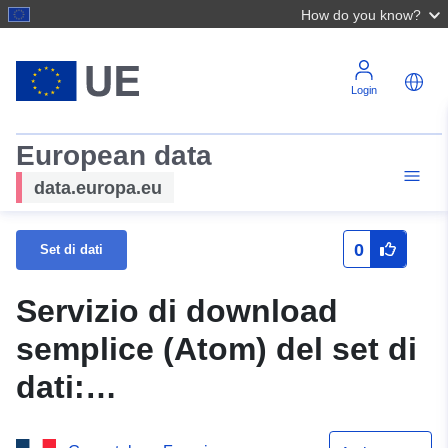
How do you know?
Login
European data
data.europa.eu
0
Set di dati
Servizio di download
semplice (Atom) del set di
dati:
N_ZONE_REG_PPRN_20160