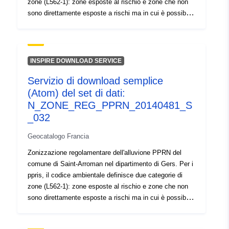
zone (L562-1): zone esposte al rischio e zone che non
sono direttamente esposte a rischi ma in cui è possibile
prevedere misure per evitare di aggravare il rischio. A
seconda del livello di pericolo, ogni area è soggetta a un
regolamento applicabile. I regolamenti generalmente
distinguono due tipi di zone: 1- "zone proibite di
INSPIRE DOWNLOAD SERVICE
costruzione", note come "aree rosse", in cui il livello di
Servizio di download semplice
pericolo è elevato e la regola generale è il divieto di
(Atom) del set di dati:
costruzione; 2- "zone predisposte", note come "zone
blu", in cui il livello di pericolo è medio e i progetti sono
N_ZONE_REG_PPRN_20140481_S
soggetti a requisiti adeguati al tipo di emissione; 3- aree
_032
non direttamente esposte a rischi, ma in cui costruzioni,
Geocatalogo Francia
lavori, costruzioni o aziende agricole, agricole, forestali,
artigianali, commerciali o industriali potrebbero
Zonizzazione regolamentare dell'alluvione PPRN del
aggravare i rischi o causare nuovi rischi, soggetti a
comune di Saint-Arroman nel dipartimento di Gers. Per i
divieti o requisiti (cfr. articolo L562-1 del codice
ppris, il codice ambientale definisce due categorie di
dell'ambiente). Quest'ultima categoria si applica solo agli
zone (L562-1): zone esposte al rischio e zone che non
RPP naturali.
sono direttamente esposte a rischi ma in cui è possibile
prevedere misure per evitare di aggravare il rischio. A
seconda del livello di pericolo, ogni area è soggetta a un