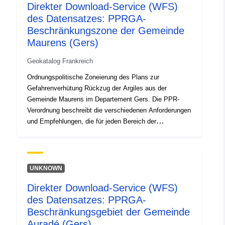
Direkter Download-Service (WFS)
sind einige dieser Anforderungen verbindlich oder
des Datensatzes: PPRGA-
einfach empfohlen. Das genehmigte PPR ist
gemeinnützig und kann Dritten entgegengehalten
Beschränkungszone der Gemeinde
werden.
Maurens (Gers)
Geokatalog Frankreich
Ordnungspolitische Zoneierung des Plans zur
Gefahrenverhütung Rückzug der Argiles aus der
Gemeinde Maurens im Departement Gers. Die PPR-
Verordnung beschreibt die verschiedenen Anforderungen
und Empfehlungen, die für jeden Bereich der
regulatorischen Karte gelten sollen. Diese Vorschriften
sind im Wesentlichen konstruktive Bestimmungen und
betreffen vor allem den Bau neuer Häuser. Einige gelten
jedoch auch für bestehende Gebäude. Je nach Bauart
UNKNOWN
(bestehend oder in Zukunft) sind einige dieser
Direkter Download-Service (WFS)
Anforderungen verbindlich oder einfach empfohlen. Das
des Datensatzes: PPRGA-
genehmigte PPR ist gemeinnützig und kann Dritten
entgegengehalten werden.
Beschränkungsgebiet der Gemeinde
Auradé (Gers)