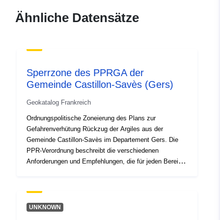
120066022-wxs-b15a1017-
Ähnliche Datensätze
0743-4d9f-b211-
0d3cba9aec6a
uriRef:
http://data.europa.eu/88u/dataset/fr
120066022-srv-92b1f008-bfa0-
Sperrzone des PPRGA der
4d25-b679-511f755e5495
Gemeinde Castillon-Savès (Gers)
Typ:
Ressource:
Geokatalog Frankreich
http://inspire.ec.europa.eu/metadat
Ordnungspolitische Zoneierung des Plans zur
codelist/SpatialDataServiceType/d
Gefahrenverhütung Rückzug der Argiles aus der
Gemeinde Castillon-Savès im Departement Gers. Die
PPR-Verordnung beschreibt die verschiedenen
Anforderungen und Empfehlungen, die für jeden Bereich
der regulatorischen Karte gelten sollen. Diese
Vorschriften sind im Wesentlichen konstruktive
Bestimmungen und betreffen vor allem den Bau neuer
Häuser. Einige gelten jedoch auch für bestehende
UNKNOWN
Gebäude. Je nach Bauart (bestehend oder in Zukunft)