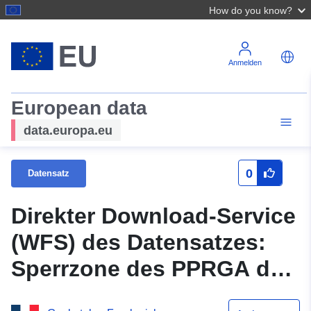
How do you know?
Anmelden
European data
data.europa.eu
0
Datensatz
Direkter Download-Service
(WFS) des Datensatzes:
Sperrzone des PPRGA der
Gemeinde Castillon-Savès