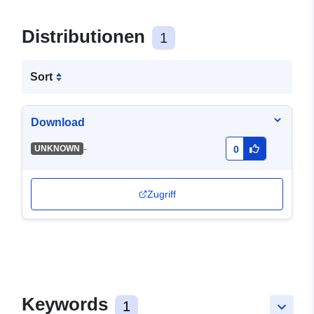
Distributionen
1
Sort
Download
-
UNKNOWN
0
Zugriff
Keywords
1
keyboard_arrow_down