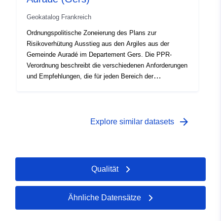
Geokatalog Frankreich
Ordnungspolitische Zoneierung des Plans zur
Risikoverhütung Ausstieg aus den Argiles aus der
Gemeinde Auradé im Departement Gers. Die PPR-
Verordnung beschreibt die verschiedenen Anforderungen
und Empfehlungen, die für jeden Bereich der
regulatorischen Karte gelten sollen. Diese Vorschriften
sind im Wesentlichen konstruktive Bestimmungen und
betreffen vor allem den Bau neuer Häuser. Einige gelten
jedoch auch für bestehende Gebäude. Je nach Bauart
arrow_forward
Explore similar datasets
(bestehend oder in Zukunft) sind einige dieser
Anforderungen verbindlich oder einfach empfohlen. Das
genehmigte PPR ist gemeinnützig und kann Dritten
entgegengehalten werden.
Qualität
Ähnliche Datensätze