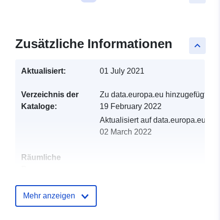
Zusätzliche Informationen
keyboard_arrow_up
Aktualisiert:
01 July 2021
Verzeichnis der
Zu data.europa.eu hinzugefügt:
Kataloge:
19 February 2022
Aktualisiert auf data.europa.eu:
02 March 2022
Räumliche
Ressource:
Identifikatoren:
http://catalogue.geo-
Mehr anzeigen
ide.developpement-
durable.gouv.fr/service/fr-