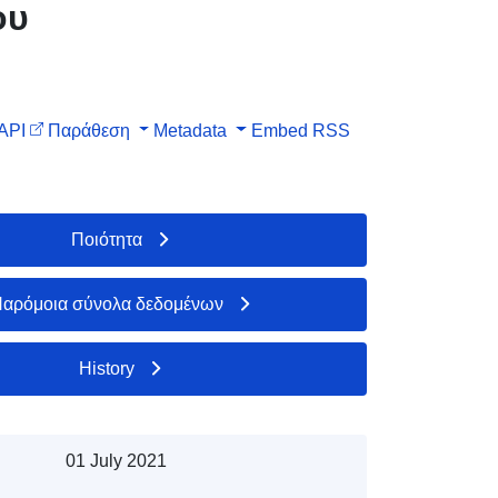
ου
API
Παράθεση
Metadata
Embed
RSS
Ποιότητα
αρόμοια σύνολα δεδομένων
History
01 July 2021