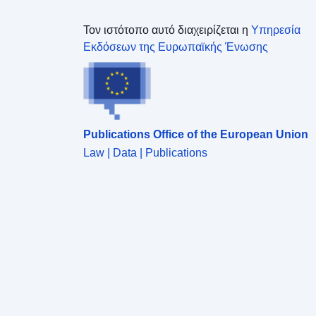
και αποσκοπούν κυρίως στην κατασκευή νέων
κατοικιών.Ωστόσο, ορισμένες από αυτές ισχύουν
Τον ιστότοπο αυτό διαχειρίζεται η
Υπηρεσία
και για τις υφιστάμενες κατασκευές. Ανάλογα με το
Εκδόσεων της Ευρωπαϊκής Ένωσης
είδος της κατασκευής (υφιστάμενη ή μελλοντική),
ορισμένες από αυτές τις απαιτήσεις είναι
υποχρεωτικές ή απλά συνιστώνται. Το εγκεκριμένο
RPP είναι δουλεία κοινής ωφέλειας και είναι
εκτελεστό έναντι τρίτων.Κανονιστική οριοθέτηση
του σχεδίου πρόληψης κινδύνων για την
Publications Office of the European Union
αποχώρηση των Argiles του δήμου Castillon-Savès
Law | Data | Publications
στο διαμέρισμα Gers. Οι κανονισμοί του RPP
περιγράφουν τις διάφορες απαιτήσεις και συστάσεις
που προορίζονται να εφαρμοστούν σε καθέναν από
τους τομείς του κανονιστικού χάρτη. Οι απαιτήσεις
αυτές είναι ουσιαστικά εποικοδομητικές διατάξεις
και αποσκοπούν κυρίως στην κατασκευή νέων
κατοικιών. Ωστόσο, ορισμένες από αυτές ισχύουν
και για τις υφιστάμενες κατασκευές. Ανάλογα με το
είδος της κατασκευής (υφιστάμενη ή μελλοντική),
ορισμένες από αυτές τις απαιτήσεις είναι