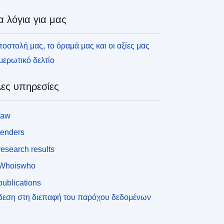
α λόγια για μας
οστολή μας, το όραμά μας και οι αξίες μας
ερωτικό δελτίο
ες υπηρεσίες
law
tenders
esearch results
Whoiswho
ublications
δεση στη διεπαφή του παρόχου δεδομένων