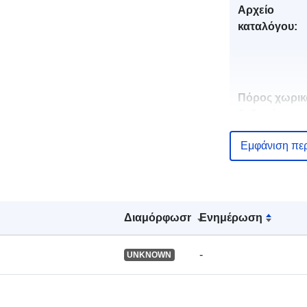
Αρχείο
καταλόγου:
Πόρος χωρι
δεδομένων:
Εμφάνιση πε
Αναγνωριστι
Διαμόρφωση
Ενημέρωση
uriRef:
-
UNKNOWN