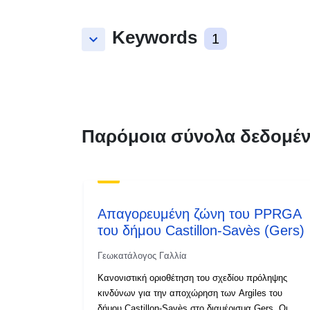
Keywords
keyboard_arrow_down
1
Παρόμοια σύνολα δεδομέ
Απαγορευμένη ζώνη του PPRGA
του δήμου Castillon-Savès (Gers)
Γεωκατάλογος Γαλλία
Κανονιστική οριοθέτηση του σχεδίου πρόληψης
κινδύνων για την αποχώρηση των Argiles του
δήμου Castillon-Savès στο διαμέρισμα Gers. Οι