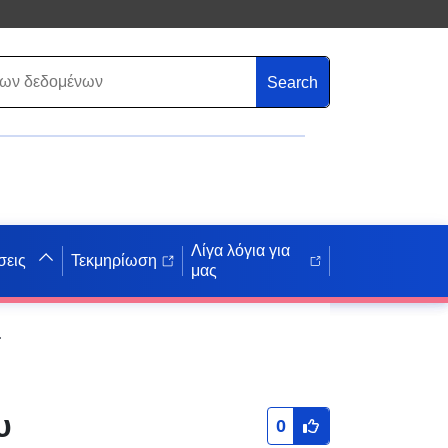
Search
Λίγα λόγια για
σεις
Τεκμηρίωση
μας
Castillon-Savès (Gers)
υ
0