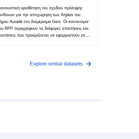
ανονιστική οριοθέτηση του σχεδίου πρόληψης
ινδύνων για την αποχώρηση των Argiles του
ήμου Auradé στο διαμέρισμα Gers. Οι κανονισμοί
ου RPP περιγράφουν τις διάφορες απαιτήσεις και
υστάσεις που προορίζονται να εφαρμοστούν σε
αθέναν από τους τομείς του κανονιστικού χάρτη.
ι απαιτήσεις αυτές είναι ουσιαστικά
ποικοδομητικές διατάξεις και αποσκοπούν κυρίως
την κατασκευή νέων κατοικιών. Ωστόσο,
arrow_forward
Explore similar datasets
ρισμένες από αυτές ισχύουν και για τις
φιστάμενες κατασκευές. Ανάλογα με το είδος της
ατασκευής (υφιστάμενη ή μελλοντική), ορισμένες
πό αυτές τις απαιτήσεις είναι υποχρεωτικές ή
ά συνιστώνται. Το εγκεκριμένο RPP είναι
ουλεία κοινής ωφέλειας και είναι εκτελεστό έναντι
ρίτων.