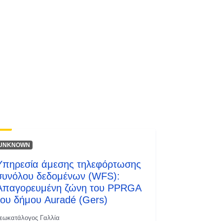
Πόρος:
http://inspire.ec.europa.eu/metadata-
codelist/SpatialDataServiceType/do
wnlo...
UNKNOWN
Υπηρεσία άμεσης τηλεφόρτωσης
συνόλου δεδομένων (WFS):
Απαγορευμένη ζώνη του PPRGA
του δήμου Auradé (Gers)
εωκατάλογος Γαλλία