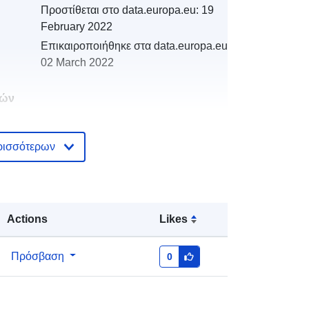
Προστίθεται στο data.europa.eu:
19
February 2022
Επικαιροποιήθηκε στα data.europa.eu:
02 March 2022
κών
ρισσότερων
κά:
http://catalogue.geo-
ide.developpement-
durable.gouv.fr/service/fr-
120066022-wxs-b15a1017-0743-
4d9f-b211-0d3cba9aec6a
Actions
Likes
http://data.europa.eu/88u/dataset/fr-
Πρόσβαση
0
120066022-srv-92b1f008-bfa0-
4d25-b679-511f755e5495