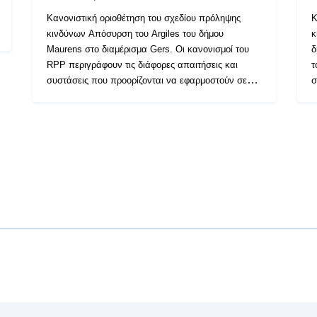
Κανονιστική οριοθέτηση του σχεδίου πρόληψης
Κ
κινδύνων Απόσυρση του Argiles του δήμου
κ
Maurens στο διαμέρισμα Gers. Οι κανονισμοί του
δ
RPP περιγράφουν τις διάφορες απαιτήσεις και
τ
συστάσεις που προορίζονται να εφαρμοστούν σε
σ
καθέναν από τους τομείς του κανονιστικού χάρτη.
κ
Οι απαιτήσεις αυτές είναι ουσιαστικά
Ο
εποικοδομητικές διατάξεις και αποσκοπούν κυρίως
ε
στην κατασκευή νέων κατοικιών. Ωστόσο,
σ
ορισμένες από αυτές ισχύουν και για τις
ο
υφιστάμενες κατασκευές. Ανάλογα με το είδος της
υ
κατασκευής (υφιστάμενη ή μελλοντική), ορισμένες
κ
από αυτές τις απαιτήσεις είναι υποχρεωτικές ή
α
απλά συνιστώνται. Το εγκεκριμένο RPP είναι
απλ
δουλεία κοινής ωφέλειας και είναι εκτελεστό έναντι
δ
τρίτων.
τ