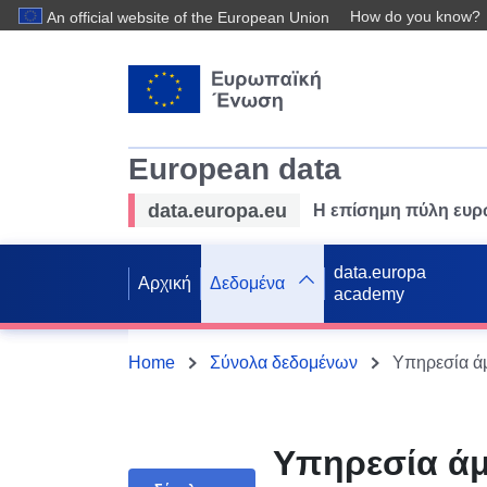
How do you know?
An official website of the European Union
European data
data.europa.eu
Η επίσημη πύλη ευ
data.europa
Αρχική
Δεδομένα
academy
Home
Σύνολα δεδομένων
Υπηρεσία ά