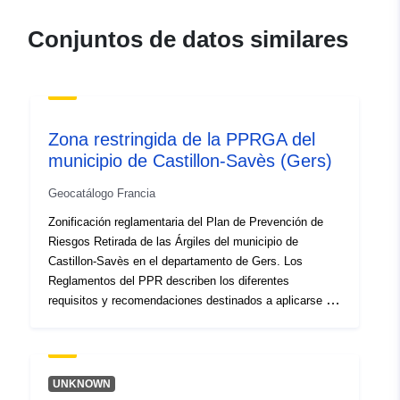
durable.gouv.fr/service/fr-
120066022-wxs-b15a1017-
Conjuntos de datos similares
0743-4d9f-b211-
0d3cba9aec6a
uriRef:
http://data.europa.eu/88u/dataset/fr
120066022-srv-92b1f008-bfa0-
Zona restringida de la PPRGA del
4d25-b679-511f755e5495
municipio de Castillon-Savès (Gers)
Tipo:
Recurso:
Geocatálogo Francia
http://inspire.ec.europa.eu/metadat
Zonificación reglamentaria del Plan de Prevención de
codelist/SpatialDataServiceType/d
Riesgos Retirada de las Árgiles del municipio de
Castillon-Savès en el departamento de Gers. Los
Reglamentos del PPR describen los diferentes
requisitos y recomendaciones destinados a aplicarse a
cada uno de los ámbitos del mapa reglamentario. Estos
requisitos son esencialmente disposiciones
constructivas y se dirigen principalmente a la
construcción de nuevas viviendas.Sin embargo, algunas
UNKNOWN
de ellas también se aplican a las construcciones