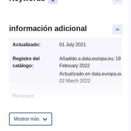
información adicional
keyboard_arrow_up
Actualizado:
01 July 2021
Registro del
Añadido a data.europa.eu:
19
catálogo:
February 2022
Actualizado en data.europa.eu:
02 March 2022
Recursos
espacial:
Identificadores:
http://catalogue.geo-
Mostrar más
ide.developpement-