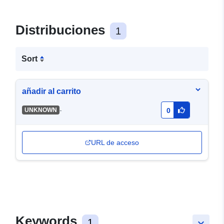
Distribuciones
1
Sort
añadir al carrito
-
UNKNOWN
0
URL de acceso
Keywords
1
keyboard_arrow_down