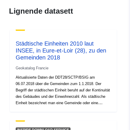
e556-438c-bc5d-
Lignende datasett
c7af4c889ae1
uriRef:
http://data.europa.eu/88u/dataset/fr
120066022-srv-92ba50e2-c525-
4a06-9761-93264e48f793
Städtische Einheiten 2010 laut
INSEE, in Eure-et-Loir (28), zu den
Type:
Ressurs:
Gemeinden 2018
http://inspire.ec.europa.eu/metadat
codelist/ResourceType/services
Geokatalog Francie
Aktualisierte Daten der DDT28/SCTP/BSIG am
06.07.2018 über die Gemeinden zum 1.1.2018. Der
Begriff der städtischen Einheit beruht auf der Kontinuität
des Gebäudes und der Einwohnerzahl. Als städtische
Einheit bezeichnet man eine Gemeinde oder eine
Gruppe von Gemeinden mit einem durchgehenden
Bebauungsgebiet (keine Trennung von mehr als 200
Metern zwischen zwei Gebäuden), die mindestens 2 000
Einwohner umfasst.Wenn sich die städtische Einheit in