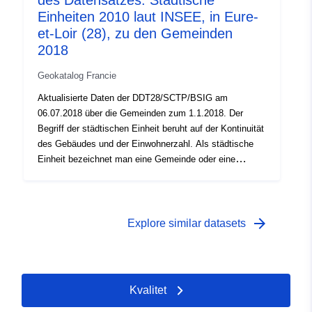
des Datensatzes: Städtische
Gemeinden mehr als die Hälfte ihrer Bevölkerung in der
Einheiten 2010 laut INSEE, in Eure-
durchgehenden Siedlungszone konzentriert, wird sie als
et-Loir (28), zu den Gemeinden
multikommunale Agglomeration bezeichnet. Die
2018
städtischen Einheiten aus dem Jahr 2010 wurden unter
Bezugnahme auf die bei der Volkszählung 2007
Geokatalog Francie
bekannte Bevölkerung erstellt.
Aktualisierte Daten der DDT28/SCTP/BSIG am
06.07.2018 über die Gemeinden zum 1.1.2018. Der
Begriff der städtischen Einheit beruht auf der Kontinuität
des Gebäudes und der Einwohnerzahl. Als städtische
Einheit bezeichnet man eine Gemeinde oder eine
Gruppe von Gemeinden mit einem durchgehenden
Bebauungsgebiet (keine Trennung von mehr als 200
Metern zwischen zwei Gebäuden), die mindestens 2 000
Einwohner umfasst.Wenn sich die städtische Einheit in
arrow_forward
Explore similar datasets
einer Gemeinde befindet, wird sie als isolierte Stadt
bezeichnet. Erstreckt sich die städtische Einheit über
mehrere Gemeinden und konzentriert sich jede dieser
Gemeinden mehr als die Hälfte ihrer Bevölkerung auf
Kvalitet
das zusammenhängende Bebauungsgebiet, so wird sie