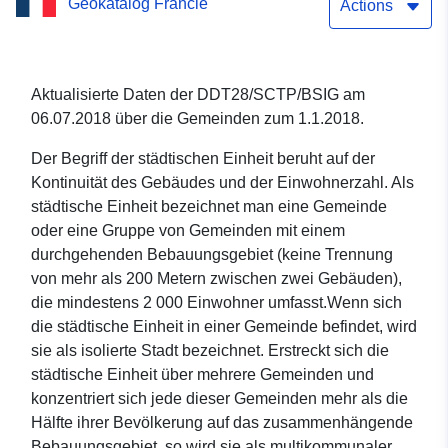
Geokatalog Francie
(28), zu den Gemeinden
Actions
2018
Aktualisierte Daten der DDT28/SCTP/BSIG am
06.07.2018 über die Gemeinden zum 1.1.2018.
Der Begriff der städtischen Einheit beruht auf der
Kontinuität des Gebäudes und der Einwohnerzahl. Als
städtische Einheit bezeichnet man eine Gemeinde
oder eine Gruppe von Gemeinden mit einem
durchgehenden Bebauungsgebiet (keine Trennung
von mehr als 200 Metern zwischen zwei Gebäuden),
die mindestens 2 000 Einwohner umfasst.Wenn sich
die städtische Einheit in einer Gemeinde befindet, wird
sie als isolierte Stadt bezeichnet. Erstreckt sich die
städtische Einheit über mehrere Gemeinden und
konzentriert sich jede dieser Gemeinden mehr als die
Hälfte ihrer Bevölkerung auf das zusammenhängende
Bebauungsgebiet, so wird sie als multikommunaler