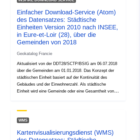
INSPIRE DOWNLOAD SERVICE
einer Gemeinde befindet, wird sie als isolierte Stadt
Einfacher Download-Service (Atom)
bezeichnet. Erstreckt sich die städtische Einheit über
des Datensatzes: Städtische
mehrere Gemeinden und konzentriert sich jede dieser
Gemeinden mehr als die Hälfte ihrer Bevölkerung auf
Einheiten Version 2010 nach INSEE,
das zusammenhängende Bebauungsgebiet, so wird sie
in Eure-et-Loir (28), über die
als multikommunaler Ballungsraum bezeichnet. Die
Gemeinden von 2018
städtischen Einheiten aus dem Jahr 2010 wurden unter
Bezugnahme auf die bei der Volkszählung 2007
Geokatalog Francie
bekannte Bevölkerung ermittelt.
Aktualisiert von der DDT28/SCTP/BSIG am 06.07.2018
über die Gemeinden am 01.01.2018. Das Konzept der
städtischen Einheit basiert auf der Kontinuität des
Gebäudes und der Einwohnerzahl. Als städtische
Einheit wird eine Gemeinde oder eine Gesamtheit von
Gemeinden mit einer durchgehenden Siedlungsfläche
(keine Trennung von mehr als 200 Metern zwischen
zwei Gebäuden) mit mindestens 2.000 Einwohnern
bezeichnet.Befindet sich die städtische Einheit in einer
WMS
einzigen Gemeinde, wird sie als isolierte Stadt
Kartenvisualisierungsdienst (WMS)
bezeichnet. Wenn sich die städtische Einheit über
mehrere Gemeinden erstreckt und jede dieser