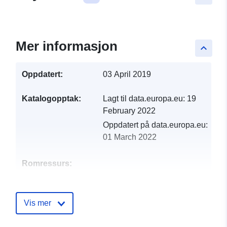
Mer informasjon
keyboard_arrow_up
Oppdatert:
03 April 2019
Katalogopptak:
Lagt til data.europa.eu:
19
February 2022
Oppdatert på data.europa.eu:
01 March 2022
Romressurs:
Identifikatorer:
http://catalogue.geo-
ide.developpement-
Vis mer
durable.gouv.fr/service/fr-
120066022-wxs-5e71527d-