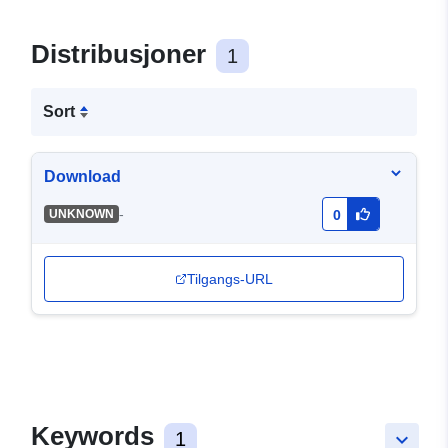
Distribusjoner
1
Sort
Download
-
UNKNOWN
0
Tilgangs-URL
Keywords
1
keyboard_arrow_down