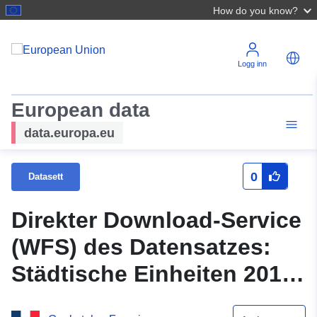
How do you know?
Logg inn
European data
data.europa.eu
0
Datasett
Direkter Download-Service
(WFS) des Datensatzes:
Städtische Einheiten 2010
laut INSEE, in Eure-et-Loir