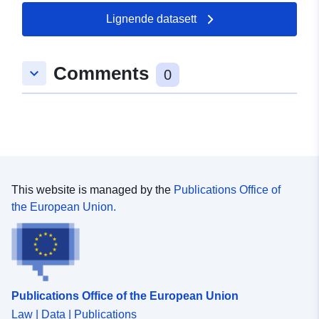
als multikommunaler Ballungsraum bezeichnet. Die
städtischen Einheiten aus dem Jahr 2010 wurden unter
Lignende datasett
Bezugnahme auf die bei der Volkszählung 2007
bekannte Bevölkerung ermittelt.
Comments
keyboard_arrow_down
0
This website is managed by the
Publications Office of
the European Union.
Publications Office of the European Union
Law | Data | Publications