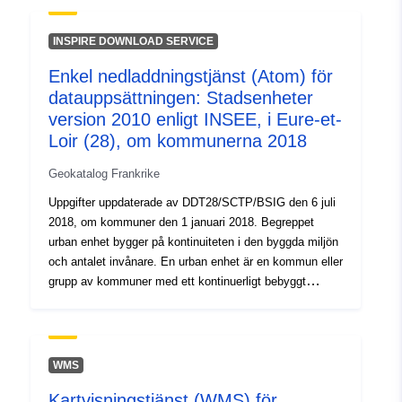
stadsenheten ligger i en enda kommun kallas den en
isolerad stad. Om stadsenheten sträcker sig över flera
INSPIRE DOWNLOAD SERVICE
kommuner och var och en av dessa kommuner
Enkel nedladdningstjänst (Atom) för
koncentrerar mer än hälften av sin befolkning till det
datauppsättningen: Stadsenheter
kontinuerliga bebyggda området kallas den en
flerkommun. Urbana enheter, daterade 2010,
version 2010 enligt INSEE, i Eure-et-
upprättades med hänvisning till den befolkning som var
Loir (28), om kommunerna 2018
känd vid 2007 års folkräkning.
Geokatalog Frankrike
Uppgifter uppdaterade av DDT28/SCTP/BSIG den 6 juli
2018, om kommuner den 1 januari 2018. Begreppet
urban enhet bygger på kontinuiteten i den byggda miljön
och antalet invånare. En urban enhet är en kommun eller
grupp av kommuner med ett kontinuerligt bebyggt
område (ingen avgränsning av mer än 200 meter mellan
två byggnader) med minst 2000 invånare.Om den
urbana enheten ligger i en enda kommun, kallas det en
isolerad stad. Om stadsenheten sträcker sig över flera
WMS
kommuner, och om var och en av dessa kommuner
Kartvisningstjänst (WMS) för
koncentrerar mer än hälften av sin befolkning i det