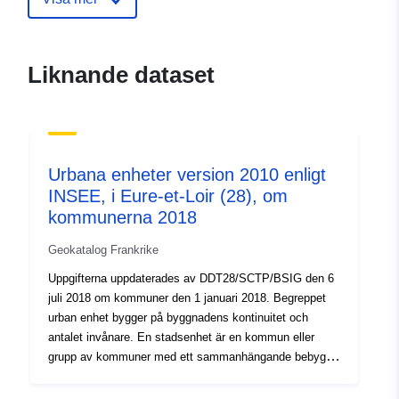
durable.gouv.fr/service/fr-
120066022-wxs-5e71527d-
e556-438c-bc5d-
Liknande dataset
c7af4c889ae1
uriRef:
http://data.europa.eu/88u/dataset/fr
120066022-srv-92ba50e2-c525-
4a06-9761-93264e48f793
Urbana enheter version 2010 enligt
INSEE, i Eure-et-Loir (28), om
Typ:
Resurs:
kommunerna 2018
http://inspire.ec.europa.eu/metadat
codelist/ResourceType/services
Geokatalog Frankrike
Uppgifterna uppdaterades av DDT28/SCTP/BSIG den 6
juli 2018 om kommuner den 1 januari 2018. Begreppet
urban enhet bygger på byggnadens kontinuitet och
antalet invånare. En stadsenhet är en kommun eller
grupp av kommuner med ett sammanhängande bebyggt
område (ingen avstängning på mer än 200 meter mellan
två byggnader) med minst 2 000 invånare.Om