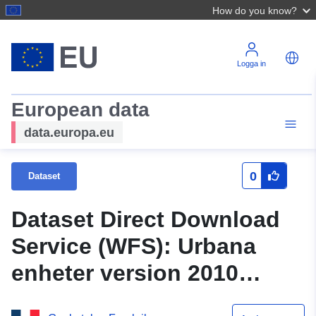
How do you know?
Logga in
European data
data.europa.eu
0
Dataset
Dataset Direct Download
Service (WFS): Urbana
enheter version 2010
enligt INSEE, i Eure-et-Loir