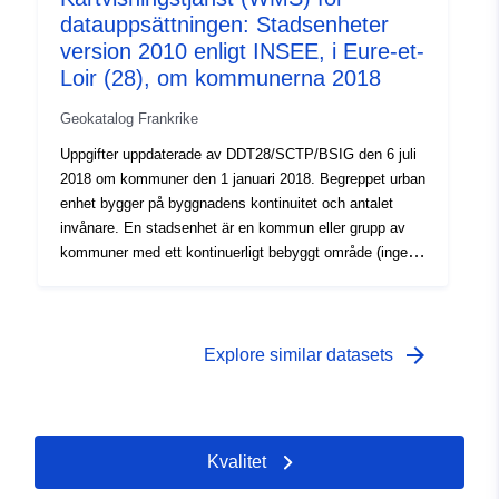
datauppsättningen: Stadsenheter
kontinuerliga bebyggda området, kallas det en
multikommunal tätort. De urbana enheterna, daterade
version 2010 enligt INSEE, i Eure-et-
2010, fastställdes med hänvisning till den befolkning
Loir (28), om kommunerna 2018
som var känd i folkräkningen 2007.
Geokatalog Frankrike
Uppgifter uppdaterade av DDT28/SCTP/BSIG den 6 juli
2018 om kommuner den 1 januari 2018. Begreppet urban
enhet bygger på byggnadens kontinuitet och antalet
invånare. En stadsenhet är en kommun eller grupp av
kommuner med ett kontinuerligt bebyggt område (ingen
avgränsning på mer än 200 meter mellan två byggnader)
med minst 2 000 invånare.Om stadsenheten är belägen i
en enda kommun kallas den en isolerad stad. Om
stadsenheten sträcker sig över flera kommuner, och var
arrow_forward
Explore similar datasets
och en av dessa kommuner koncentrerar mer än hälften
av sin befolkning i det kontinuerliga bebyggda området,
kallas det en flerkommunal tätbebyggelse. Urbana
enheter, daterade 2010, upprättades med hänvisning till
Kvalitet
den befolkning som var känd i 2007 års folkräkning.