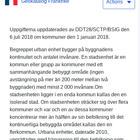
Geokatalog Frankrike
(28), om kommunerna 2018
Actions
Uppgifterna uppdaterades av DDT28/SCTP/BSIG den
6 juli 2018 om kommuner den 1 januari 2018.
Begreppet urban enhet bygger på byggnadens
kontinuitet och antalet invånare. En stadsenhet är en
kommun eller grupp av kommuner med ett
sammanhängande bebyggt område (ingen
avstängning på mer än 200 meter mellan två
byggnader) med minst 2 000 invånare.Om
stadsenheten ligger i en enda kommun kallas den en
isolerad stad. Om stadsenheten sträcker sig över flera
kommuner och var och en av dessa kommuner
koncentrerar mer än hälften av sin befolkning till det
kontinuerliga bebyggda området kallas den en
flerkommun. Urbana enheter, daterade 2010,
upprättades med hänvisning till den befolkning som