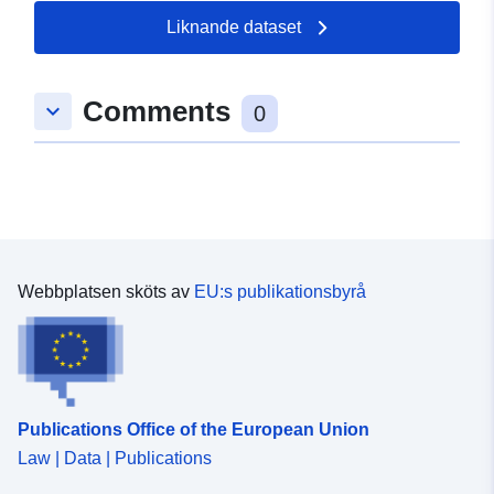
Liknande dataset
Comments
keyboard_arrow_down
0
Webbplatsen sköts av
EU:s publikationsbyrå
Publications Office of the European Union
Law | Data | Publications