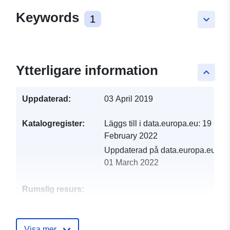
Keywords
1
keyboard_arrow_down
Ytterligare information
keyboard_arrow_up
Uppdaterad:
03 April 2019
Katalogregister:
Läggs till i data.europa.eu:
19
February 2022
Uppdaterad på data.europa.eu:
01 March 2022
Rumslig resurs:
Identifierare:
http://catalogue.geo-
ide.developpement-
Visa mer