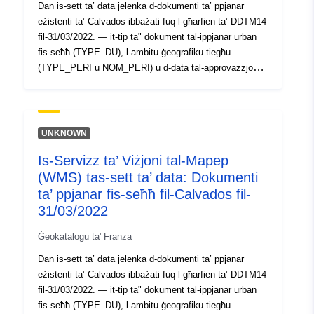
Dan is-sett ta’ data jelenka d-dokumenti ta’ ppjanar
eżistenti ta’ Calvados ibbażati fuq l-għarfien ta’ DDTM14
fil-31/03/2022. — it-tip ta" dokument tal-ippjanar urban
fis-seħħ (TYPE_DU), l-ambitu ġeografiku tiegħu
(TYPE_PERI u NOM_PERI) u d-data tal-approvazzjoni
inizjali tiegħu (DATELAB); — fil-każ ta" modifika, id-data
tal-aħħar evoluzzjoni tagħha (DATEVOL);
UNKNOWN
Is-Servizz ta’ Viżjoni tal-Mapep
(WMS) tas-sett ta’ data: Dokumenti
ta’ ppjanar fis-seħħ fil-Calvados fil-
31/03/2022
Ġeokatalogu ta' Franza
Dan is-sett ta’ data jelenka d-dokumenti ta’ ppjanar
eżistenti ta’ Calvados ibbażati fuq l-għarfien ta’ DDTM14
fil-31/03/2022. — it-tip ta" dokument tal-ippjanar urban
fis-seħħ (TYPE_DU), l-ambitu ġeografiku tiegħu