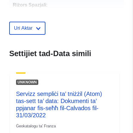
Riżors Spazjali:
Identifikaturi:
http://descartes-dev.cete-
mediterranee.i2/service/fr-
Uri Aktar
120066022-wxs-13536ba1-
4e25-490d-a8da-
b12652345593
Settijiet tad-Data simili
uriRef:
http://data.europa.eu/88u/dataset/fr
120066022-srv-92ca6148-8014-
488f-aeb5-f0b5296266ca
UNKNOWN
Tip:
Riżorsa:
Servizz sempliċi ta’ tniżżil (Atom)
http://inspire.ec.europa.eu/metadat
tas-sett ta’ data: Dokumenti ta’
codelist/SpatialDataServiceType/d
ppjanar fis-seħħ fil-Calvados fil-
31/03/2022
Ġeokatalogu ta' Franza