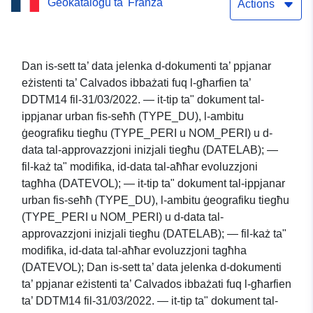
Ġeokatalogu ta' Franza
31/03/2022
Actions
Dan is-sett ta’ data jelenka d-dokumenti ta’ ppjanar
eżistenti ta’ Calvados ibbażati fuq l-għarfien ta’
DDTM14 fil-31/03/2022. — it-tip ta" dokument tal-
ippjanar urban fis-seħħ (TYPE_DU), l-ambitu
ġeografiku tiegħu (TYPE_PERI u NOM_PERI) u d-
data tal-approvazzjoni inizjali tiegħu (DATELAB); —
fil-każ ta" modifika, id-data tal-aħħar evoluzzjoni
tagħha (DATEVOL); — it-tip ta" dokument tal-ippjanar
urban fis-seħħ (TYPE_DU), l-ambitu ġeografiku tiegħu
(TYPE_PERI u NOM_PERI) u d-data tal-
approvazzjoni inizjali tiegħu (DATELAB); — fil-każ ta"
modifika, id-data tal-aħħar evoluzzjoni tagħha
(DATEVOL); Dan is-sett ta’ data jelenka d-dokumenti
ta’ ppjanar eżistenti ta’ Calvados ibbażati fuq l-għarfien
ta’ DDTM14 fil-31/03/2022. — it-tip ta" dokument tal-