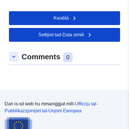
Kwalità
Settijiet tad-Data simili
Comments
keyboard_arrow_down
0
Dan is-sit web hu mmaniġġjat mill-
Uffiċċju tal-
Pubblikazzjonijiet tal-Unjoni Ewropea