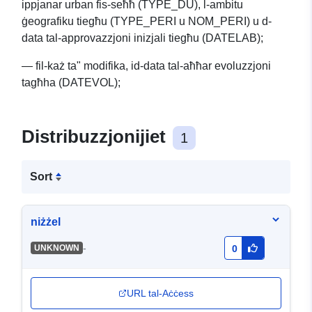
ippjanar urban fis-seħħ (TYPE_DU), l-ambitu
ġeografiku tiegħu (TYPE_PERI u NOM_PERI) u d-
data tal-approvazzjoni inizjali tiegħu (DATELAB);
— fil-każ ta" modifika, id-data tal-aħħar evoluzzjoni
tagħha (DATEVOL);
Distribuzzjonijiet
1
Sort
niżżel
-
UNKNOWN
0
URL tal-Aċċess