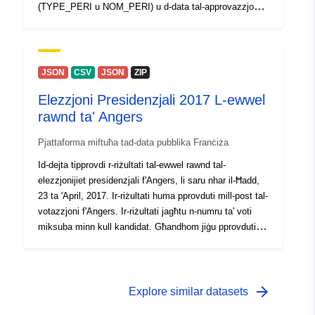
(TYPE_PERI u NOM_PERI) u d-data tal-approvazzjoni
inizjali tiegħu (DATELAB); — fil-każ ta" modifika, id-data
tal-aħħar evoluzzjoni tagħha (DATEVOL);
JSON
CSV
JSON
ZIP
Elezzjoni Presidenzjali 2017 L-ewwel
rawnd ta' Angers
Pjattaforma miftuħa tad-data pubblika Franċiża
Id-dejta tipprovdi r-riżultati tal-ewwel rawnd tal-
elezzjonijiet presidenzjali f'Angers, li saru nhar il-Ħadd,
23 ta 'April, 2017. Ir-riżultati huma pprovduti mill-post tal-
votazzjoni f'Angers. Ir-riżultati jagħtu n-numru ta' voti
miksuba minn kull kandidat. Għandhom jiġu pprovduti
wkoll dawn li ġejjin: in-numru ta’ votanti rreġistrati, in-
numru ta’ votanti, il-prokuri, il-voti invalidi u l-voti
mitfugħa.
arrow_forward
Explore similar datasets