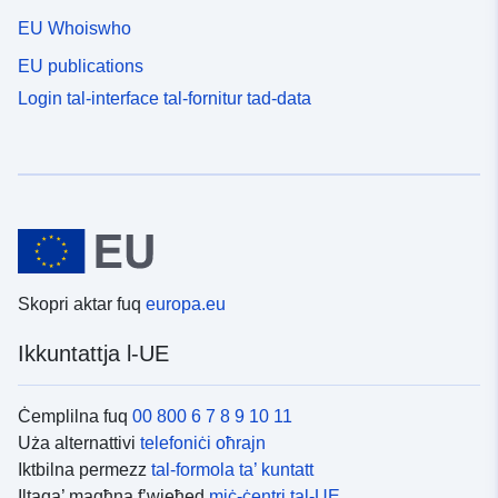
EU Whoiswho
EU publications
Login tal-interface tal-fornitur tad-data
Skopri aktar fuq
europa.eu
Ikkuntattja l-UE
Ċemplilna fuq
00 800 6 7 8 9 10 11
Uża alternattivi
telefoniċi oħrajn
Iktbilna permezz
tal-formola ta’ kuntatt
Iltaqa’ magħna f’wieħed
miċ-ċentri tal-UE