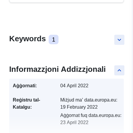
Keywords
1
keyboard_arrow_down
Informazzjoni Addizzjonali
keyboard_arrow_up
Aġġornati:
04 April 2022
Reġistru tal-
Miżjud ma’ data.europa.eu:
Katalgu:
19 February 2022
Aġġornat fuq data.europa.eu:
23 April 2022