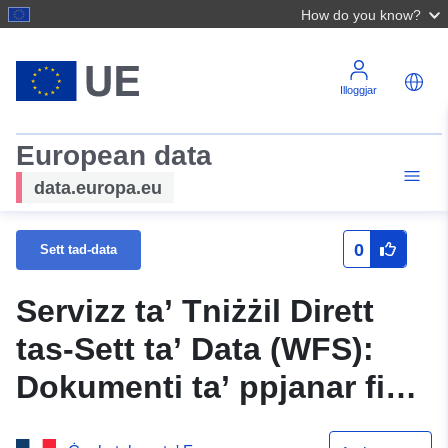
How do you know?
Illoggjar
European data
data.europa.eu
0
Sett tad-data
Servizz ta’ Tniżżil Dirett
tas-Sett ta’ Data (WFS):
Dokumenti ta’ ppjanar fis-
seħħ fil-Calvados fil-