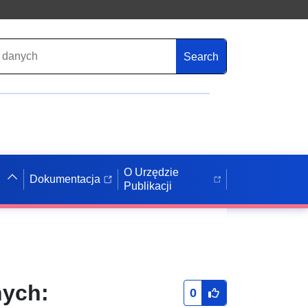
Search
O Urzędzie
Dokumentacja
Publikacji
nych:
0