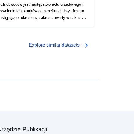
ych obwodów jest następstwo aktu urzędowego i
ywołanie ich skutków od określonej daty. Jest to
pujące: określony zakres zawarty w nakazie
ecepty PPR (naturalny lub technologiczny); zakres
kspozycji na ryzyko odpowiadający zakresowi
egulowanemu przez zatwierdzony RPP. Ten
atwierdzony obwód jest służebnością użytkową
arrow_forward
Explore similar datasets
PM1 dla PPRN i PM3 dla PPRT); — zakres
adania odpowiadający kopertze, w której badano
agrożenia.
rzędzie Publikacji