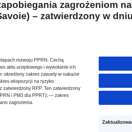
zapobiegania zagrożeniom n
Savoie) – zatwierdzony w dniu
r.
h etapach rozwoju PPRN. Cechą
two aktu urzędowego i wywołanie ich
ce: określony zakres zawarty w nakazie
akres ekspozycji na ryzyko
 zatwierdzony RPP. Ten zatwierdzony
PPRN i PM3 dla PPRT); — zakres
dano zagrożenia.
Zaktualizowa