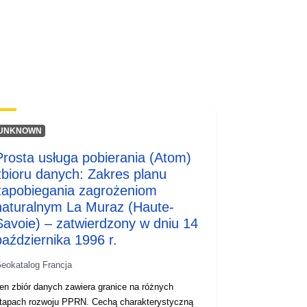
Zasób:
http://inspire.ec.europa.eu/metadata-
codelist/ResourceType/services
UNKNOWN
Prosta usługa pobierania (Atom)
zbioru danych: Zakres planu
zapobiegania zagrożeniom
naturalnym La Muraz (Haute-
Savoie) – zatwierdzony w dniu 14
października 1996 r.
eokatalog Francja
en zbiór danych zawiera granice na różnych
tapach rozwoju PPRN. Cechą charakterystyczną