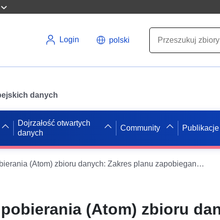
Login
polski
opejskich danych
Dojrzałość otwartych
Community
Publikacje
danych
Prosta usługa pobierania (Atom) zbioru danych: Zakres planu zapobiegania zagrożeniom naturalnym Alexa (Haute-Savoie) – zatwierdzony w dniu 7 kwietnia 1999 r.
 pobierania (Atom) zbioru da