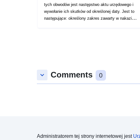
tych obwodów jest następstwo aktu urzędowego i
wywołanie ich skutków od określonej daty. Jest to
następujące: określony zakres zawarty w nakazie
recepty PPR (naturalny lub technologiczny); zakres
ekspozycji na ryzyko odpowiadający zakresowi
regulowanemu przez zatwierdzony RPP. Ten
zatwierdzony obwód jest służebnością użytkową
(PM1 dla PPRN i PM3 dla PPRT); — zakres
badania odpowiadający kopertze, w której badano
zagrożenia.
Comments
keyboard_arrow_down
0
Administratorem tej strony internetowej jest
Ur