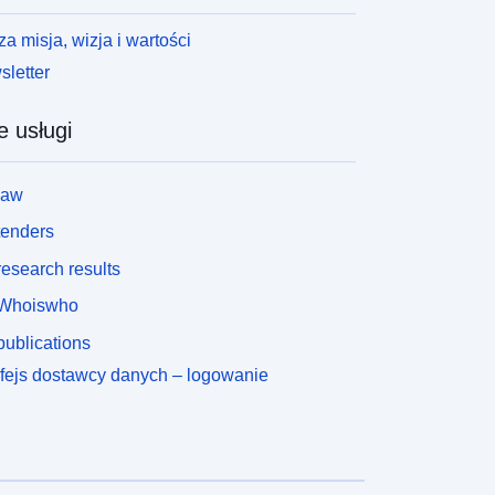
a misja, wizja i wartości
letter
e usługi
law
tenders
esearch results
Whoiswho
ublications
rfejs dostawcy danych – logowanie