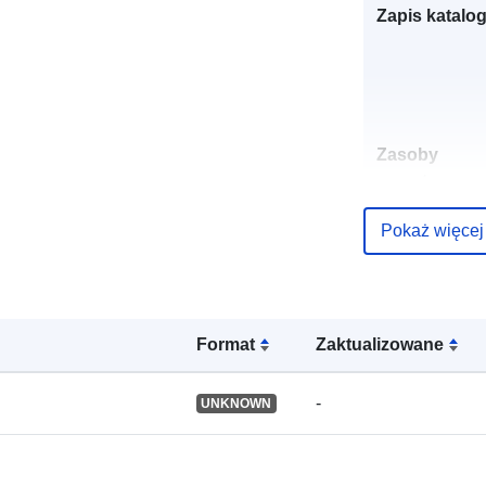
Zapis katalo
Zasoby
przestrzenne
Pokaż więcej
Identyfikator
Format
Zaktualizowane
uriRef:
-
UNKNOWN