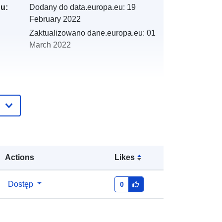
gu:
Dodany do data.europa.eu:
19
February 2022
Zaktualizowano dane.europa.eu:
01
March 2022
:
y:
http://catalogue.geo-
ide.developpement-
durable.gouv.fr/service/fr-
120066022-atom-9c4bd0a3-350c-
4769-b9c0-cb7bbd89c1d5
Actions
Likes
http://data.europa.eu/88u/dataset/fr-
Dostęp
0
120066022-srv-92cb837f-4657-
49ec-9c3f-1bd6e558de31