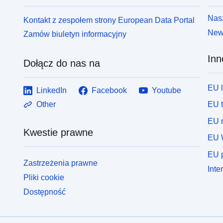
Nasz
Kontakt z zespołem strony European Data Portal
News
Zamów biuletyn informacyjny
Inn
Dołącz do nas na
EU 
LinkedIn
Facebook
Youtube
EU 
Other
EU r
Kwestie prawne
EU 
EU p
Zastrzeżenia prawne
Inte
Pliki cookie
Dostępność