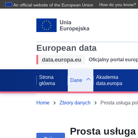
How do you know?
An official website of the European Union
European data
data.europa.eu
Oficjalny portal eur
Strona
Akademia
Dane
główna
data.europa
Home
Zbiory danych
Prosta usługa