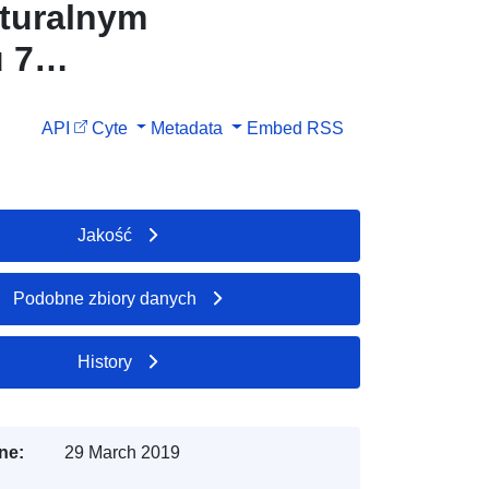
aturalnym
 7
API
Cyte
Metadata
Embed
RSS
Jakość
Podobne zbiory danych
History
ne:
29 March 2019