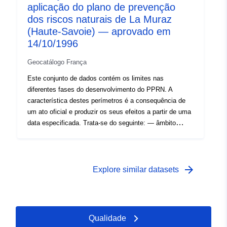
aplicação do plano de prevenção
dos riscos naturais de La Muraz
(Haute-Savoie) — aprovado em
14/10/1996
Geocatálogo França
Este conjunto de dados contém os limites nas
diferentes fases do desenvolvimento do PPRN. A
característica destes perímetros é a consequência de
um ato oficial e produzir os seus efeitos a partir de uma
data especificada. Trata-se do seguinte: — âmbito
prescrito contido na ordem de prescrição de um PPR
(natural ou tecnológico); — âmbito de exposição ao
risco que corresponde ao âmbito regulado pelo RPP
aprovado. Este perímetro aprovado é uma facilidade de
arrow_forward
Explore similar datasets
utilidade (PM1 para PPRNs e PM3 para PPRTs); —
âmbito do estudo que corresponde ao envelope em que
os perigos foram estudados.
Qualidade