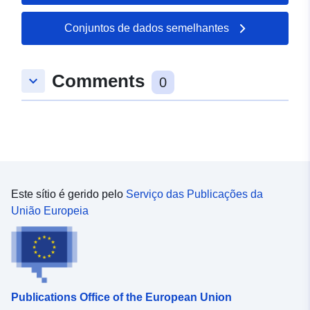
Conjuntos de dados semelhantes
Comments
keyboard_arrow_down
0
Este sítio é gerido pelo
Serviço das Publicações da
União Europeia
Publications Office of the European Union