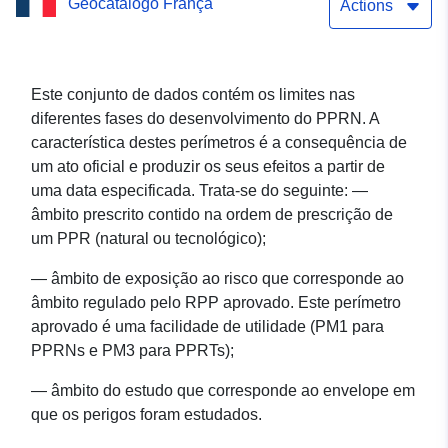
Geocatálogo França
plano de prevenção dos
Actions
riscos naturais de Alex
(Haute-Savoie) —
Este conjunto de dados contém os limites nas
diferentes fases do desenvolvimento do PPRN. A
aprovado em 07/04/1999
característica destes perímetros é a consequência de
um ato oficial e produzir os seus efeitos a partir de
uma data especificada. Trata-se do seguinte: —
âmbito prescrito contido na ordem de prescrição de
um PPR (natural ou tecnológico);
— âmbito de exposição ao risco que corresponde ao
âmbito regulado pelo RPP aprovado. Este perímetro
aprovado é uma facilidade de utilidade (PM1 para
PPRNs e PM3 para PPRTs);
— âmbito do estudo que corresponde ao envelope em
que os perigos foram estudados.