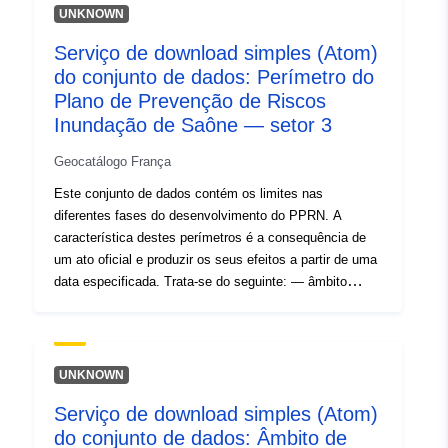
aprovado. Este perímetro aprovado é uma facilidade de
UNKNOWN
utilidade (PM1 para PPRNs e PM3 para PPRTs); —
Serviço de download simples (Atom)
âmbito do estudo que corresponde ao envelope em que
do conjunto de dados: Perímetro do
os perigos foram estudados.
Plano de Prevenção de Riscos
Inundação de Saône — setor 3
Geocatálogo França
Este conjunto de dados contém os limites nas
diferentes fases do desenvolvimento do PPRN. A
característica destes perímetros é a consequência de
um ato oficial e produzir os seus efeitos a partir de uma
data especificada. Trata-se do seguinte: — âmbito
prescrito contido na ordem de prescrição de um PPR
(natural ou tecnológico); — âmbito de exposição ao
risco que corresponde ao âmbito regulado pelo RPP
aprovado. Este perímetro aprovado é uma facilidade de
UNKNOWN
utilidade (PM1 para PPRNs e PM3 para PPRTs); —
Serviço de download simples (Atom)
âmbito do estudo que corresponde ao envelope em que
do conjunto de dados: Âmbito de
os perigos foram estudados.