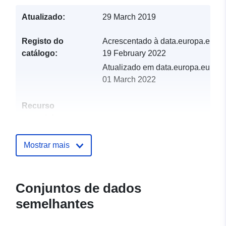
Atualizado:
29 March 2019
Registo do
Acrescentado à data.europa.eu:
catálogo:
19 February 2022
Atualizado em data.europa.eu:
01 March 2022
Recurso
espacial:
Identificadores:
http://catalogue.geo-
Mostrar mais
ide.developpement-
durable.gouv.fr/service/fr-
120066022-atom-9c4bd0a3-
Conjuntos de dados
350c-4769-b9c0-
semelhantes
cb7bbd89c1d5