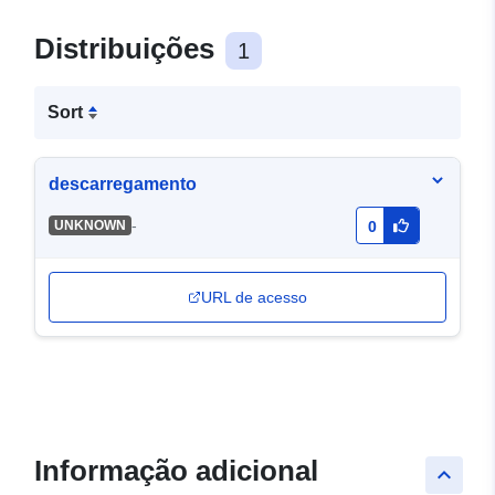
Distribuições
1
Sort
descarregamento
-
UNKNOWN
0
URL de acesso
Informação adicional
keyboard_arrow_up