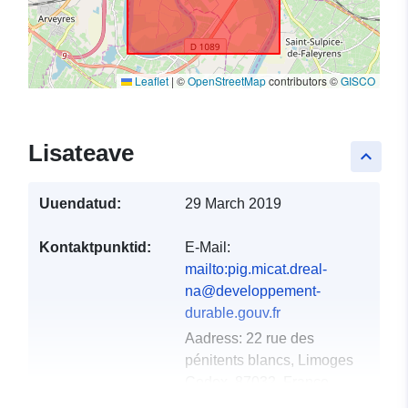
Leaflet
|
©
OpenStreetMap
contributors ©
GISCO
Lisateave
keyboard_arrow_up
Uuendatud:
29 March 2019
Kontaktpunktid:
E-Mail:
mailto:pig.micat.dreal-
na@developpement-
durable.gouv.fr
Aadress:
22 rue des
pénitents blancs, Limoges
Cedex, 87032, France
URL:
http://www.nouvelle-