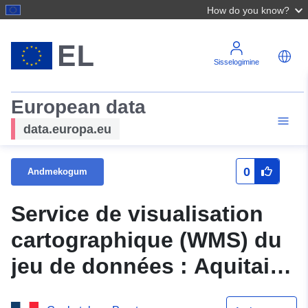
How do you know?
Sisselogimine
European data
data.europa.eu
0
Andmekogum
Service de visualisation
cartographique (WMS) du
jeu de données : Aquitaine
: TRI de Libourne (aléa