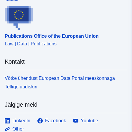
Ruumiline
vahend:
Publications Office of the European Union
Identifikaatorid:
http://catalogue.geo-
ide.developpement-
Law | Data | Publications
durable.gouv.fr/service/fr-
120066022-wxs-7cf3cc96-
Kontakt
4b43-4f38-bad2-
112c8bb642a3
Võtke ühendust European Data Portal meeskonnaga
uriRef:
http://data.europa.eu/88u/dataset/fr
Tellige uudiskiri
120066022-srv-92cec266-b4a4-
4d56-8ff3-f805e2f6db34
Jälgige meid
Tüüp:
Ressurss:
LinkedIn
Facebook
Youtube
http://inspire.ec.europa.eu/metadat
codelist/SpatialDataServiceType/
Other