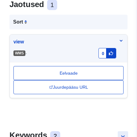
Jaotused
1
Sort
view
-
WMS
0
Eelvaade
Juurdepääsu URL
Keywords
2
keyboard_arrow_down