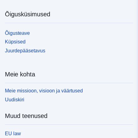
Õigusküsimused
Õigusteave
Küpsised
Juurdepääsetavus
Meie kohta
Meie missioon, visioon ja väärtused
Uudiskiri
Muud teenused
EU law