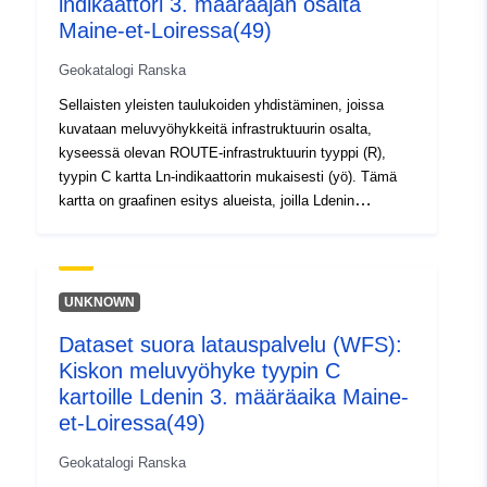
indikaattori 3. määräajan osalta
codelist/ResourceType/services
Maine-et-Loiressa(49)
Geokatalogi Ranska
Sellaisten yleisten taulukoiden yhdistäminen, joissa
kuvataan meluvyöhykkeitä infrastruktuurin osalta,
kyseessä olevan ROUTE-infrastruktuurin tyyppi (R),
tyypin C kartta Ln-indikaattorin mukaisesti (yö). Tämä
kartta on graafinen esitys alueista, joilla Ldenin
melutaso ylittää 62 dB:n raja-arvon. Ympäristölain
R.571–37 ja R.571–38 §:n nojalla CBS:n nojalla tehtävä
kartta. Aggregointi saatu QGIS MIZOGEO plugin
asettaa saataville CEREMA.
UNKNOWN
Dataset suora latauspalvelu (WFS):
Kiskon meluvyöhyke tyypin C
kartoille Ldenin 3. määräaika Maine-
et-Loiressa(49)
Geokatalogi Ranska