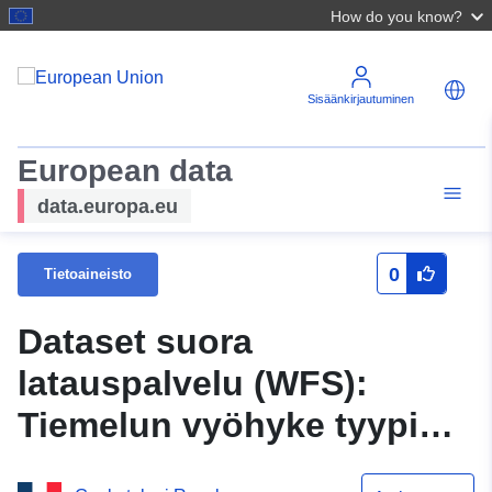
How do you know?
Sisäänkirjautuminen
European data
data.europa.eu
0
Tietoaineisto
Dataset suora
latauspalvelu (WFS):
Tiemelun vyöhyke tyypin
C kartoille Ln indikaattori