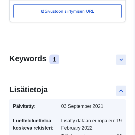
Sivustoon siirtymisen URL
Keywords
1
keyboard_arrow_down
Lisätietoja
keyboard_arrow_up
Päivitetty:
03 September 2021
Luetteloluetteloa
Lisätty dataan.europa.eu:
19
koskeva rekisteri:
February 2022