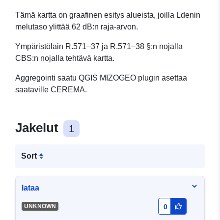
Tämä kartta on graafinen esitys alueista, joilla Ldenin
melutaso ylittää 62 dB:n raja-arvon.
Ympäristölain R.571–37 ja R.571–38 §:n nojalla
CBS:n nojalla tehtävä kartta.
Aggregointi saatu QGIS MIZOGEO plugin asettaa
saataville CEREMA.
Jakelut
1
Sort
lataa
-
UNKNOWN
0