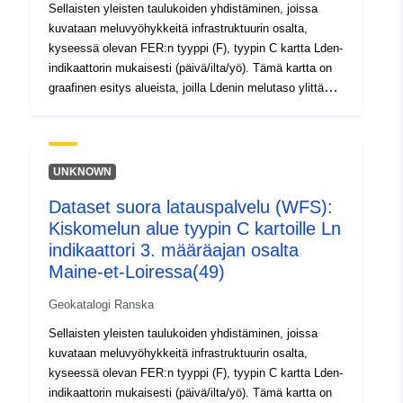
Sellaisten yleisten taulukoiden yhdistäminen, joissa
kuvataan meluvyöhykkeitä infrastruktuurin osalta,
kyseessä olevan FER:n tyyppi (F), tyypin C kartta Lden-
indikaattorin mukaisesti (päivä/ilta/yö). Tämä kartta on
graafinen esitys alueista, joilla Ldenin melutaso ylittää
68 dB:n raja-arvon. Ympäristölain R.571–37 ja R.571–38
§:n nojalla CBS:n nojalla tehtävä kartta. Aggregointi
saatu QGIS MIZOGEO plugin asettaa saataville
CEREMA.
UNKNOWN
Dataset suora latauspalvelu (WFS):
Kiskomelun alue tyypin C kartoille Ln
indikaattori 3. määräajan osalta
Maine-et-Loiressa(49)
Geokatalogi Ranska
Sellaisten yleisten taulukoiden yhdistäminen, joissa
kuvataan meluvyöhykkeitä infrastruktuurin osalta,
kyseessä olevan FER:n tyyppi (F), tyypin C kartta Lden-
indikaattorin mukaisesti (päivä/ilta/yö). Tämä kartta on