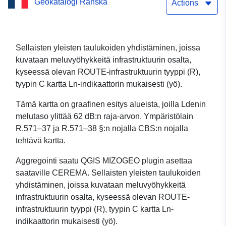
Geokatalogi Ranska
3. määräajan osalta Maine-
Actions
et-Loiressa(49)
Sellaisten yleisten taulukoiden yhdistäminen, joissa
kuvataan meluvyöhykkeitä infrastruktuurin osalta,
kyseessä olevan ROUTE-infrastruktuurin tyyppi (R),
tyypin C kartta Ln-indikaattorin mukaisesti (yö).
Tämä kartta on graafinen esitys alueista, joilla Ldenin
melutaso ylittää 62 dB:n raja-arvon. Ympäristölain
R.571–37 ja R.571–38 §:n nojalla CBS:n nojalla
tehtävä kartta.
Aggregointi saatu QGIS MIZOGEO plugin asettaa
saataville CEREMA. Sellaisten yleisten taulukoiden
yhdistäminen, joissa kuvataan meluvyöhykkeitä
infrastruktuurin osalta, kyseessä olevan ROUTE-
infrastruktuurin tyyppi (R), tyypin C kartta Ln-
indikaattorin mukaisesti (yö).