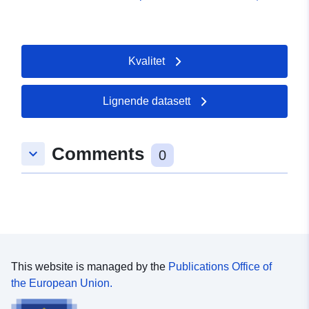
Kvalitet
Lignende datasett
Comments
keyboard_arrow_down
0
This website is managed by the
Publications Office of
the European Union.