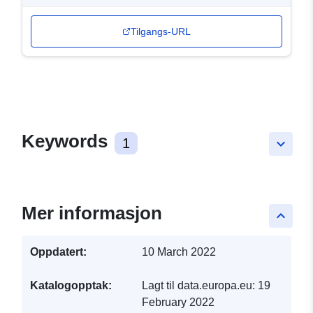
Tilgangs-URL
Keywords
1
keyboard_arrow_down
Mer informasjon
keyboard_arrow_up
Oppdatert:
10 March 2022
Katalogopptak:
Lagt til data.europa.eu:
19
February 2022