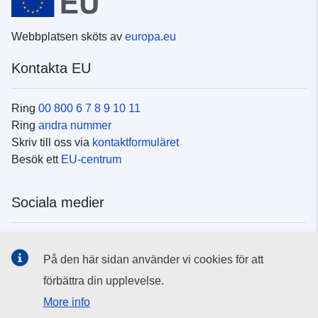
Webbplatsen sköts av
europa.eu
Kontakta EU
Ring
00 800 6 7 8 9 10 11
Ring
andra nummer
Skriv till oss via
kontaktformuläret
Besök ett
EU-centrum
Sociala medier
Hitta oss i
sociala medier
På den här sidan använder vi cookies för att
förbättra din upplevelse.
EU:s institutioner och organ
More info