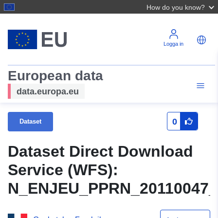
How do you know?
Logga in
European data
data.europa.eu
0
Dataset
Dataset Direct Download
Service (WFS):
N_ENJEU_PPRN_20110047_