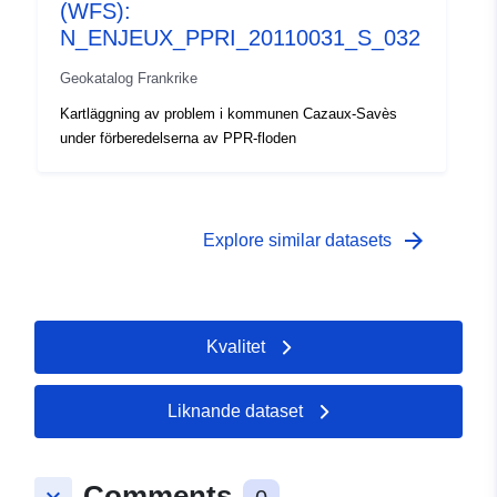
(WFS):
N_ENJEUX_PPRI_20110031_S_032
Geokatalog Frankrike
Kartläggning av problem i kommunen Cazaux-Savès
under förberedelserna av PPR-floden
arrow_forward
Explore similar datasets
Kvalitet
Liknande dataset
Comments
keyboard_arrow_down