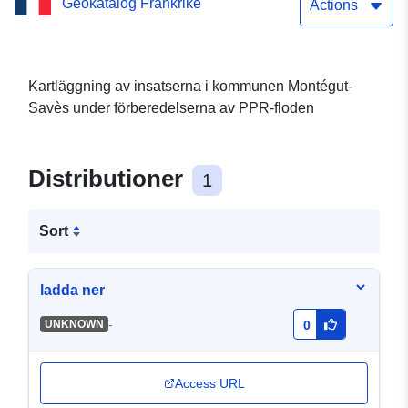
Geokatalog Frankrike
Actions
Kartläggning av insatserna i kommunen Montégut-
Savès under förberedelserna av PPR-floden
Distributioner
1
Sort
ladda ner
-
UNKNOWN
0
Access URL