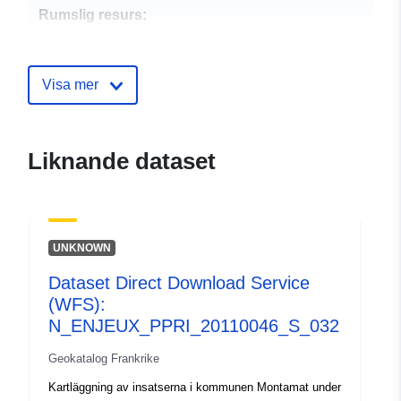
Rumslig resurs:
Identifierare:
http://catalogue.geo-
ide.developpement-
Visa mer
durable.gouv.fr/service/fr-
120066022-wxs-ebd5fb16-
3bbf-483b-9101-
Liknande dataset
18f4f2ccff4a
uriRef:
http://data.europa.eu/88u/dataset/fr
120066022-srv-92fde5b5-251d-
UNKNOWN
4c36-8539-efa22d8ef631
Dataset Direct Download Service
Typ:
Resurs:
(WFS):
http://inspire.ec.europa.eu/metadat
N_ENJEUX_PPRI_20110046_S_032
codelist/SpatialDataServiceType/d
Geokatalog Frankrike
Kartläggning av insatserna i kommunen Montamat under