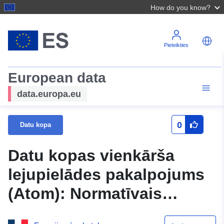
How do you know?
Pieteikties
European data
data.europa.eu
0
Datu kopa
Datu kopas vienkārša
lejupielādes pakalpojums
(Atom): Normatīvais
zonējums — R111–3 Les