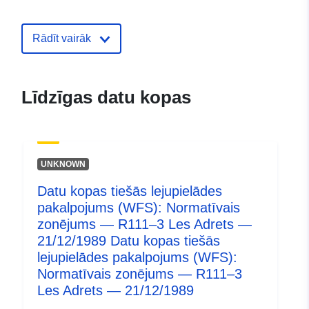
resurss:
Identifikatori:
http://catalogue.geo-
Rādīt vairāk
ide.developpement-
durable.gouv.fr/service/fr-
120066022-atom-
Līdzīgas datu kopas
3e2d2203-863a-4cbf-9ccb-
c9d6f7379c9e
uriRef:
http://data.europa.eu/88u/dataset/fr
UNKNOWN
120066022-srv-9300fb10-2aee-
418f-acfb-d43ea4620c3a
Datu kopas tiešās lejupielādes
pakalpojums (WFS): Normatīvais
Tips:
Avoti:
zonējums — R111–3 Les Adrets —
http://inspire.ec.europa.eu/metadat
21/12/1989 Datu kopas tiešās
codelist/ResourceType/services
lejupielādes pakalpojums (WFS):
Normatīvais zonējums — R111–3
Les Adrets — 21/12/1989