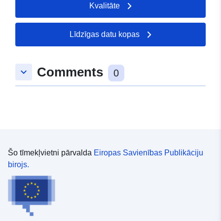
Kvalitāte
Līdzīgas datu kopas
Comments
keyboard_arrow_down
0
Šo tīmekļvietni pārvalda
Eiropas Savienības Publikāciju
birojs.