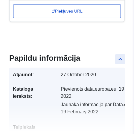
Piekļuves URL
Papildu informācija
keyboard_arrow_up
Atjaunot:
27 October 2020
Kataloga
Pievienots data.europa.eu:
19 Feb
ieraksts:
2022
Jaunākā informācija par Data.euro
19 February 2022
Telpiskais