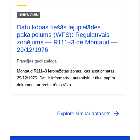
UNKNOWN
Datu kopas tiešās lejupielādes
pakalpojums (WFS): Regulatīvais
zonējums — R111–3 de Montaud —
29/12/1976
Francijas ģeokataloga
Montaud R111–3 ierobežotās zonas, kas apstiprinātas
29/12/1976. Dati ir informatīvi, autentiski ir tikai papīra
dokumenti ar prefektūras vīzu.
arrow_forward
Explore similar datasets