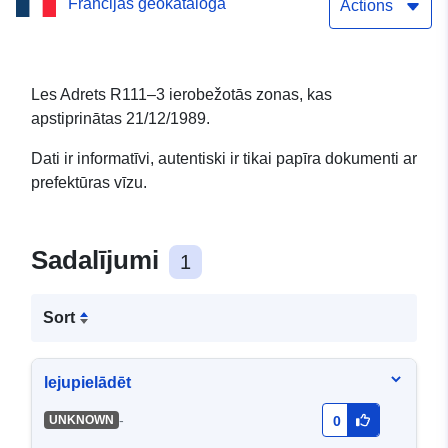
Francijas ģeokataloga
Adrets — 21/12/1989
Actions
Les Adrets R111–3 ierobežotās zonas, kas
apstiprinātas 21/12/1989.
Dati ir informatīvi, autentiski ir tikai papīra dokumenti ar
prefektūras vīzu.
Sadalījumi
1
Sort
lejupielādēt
-
UNKNOWN
0