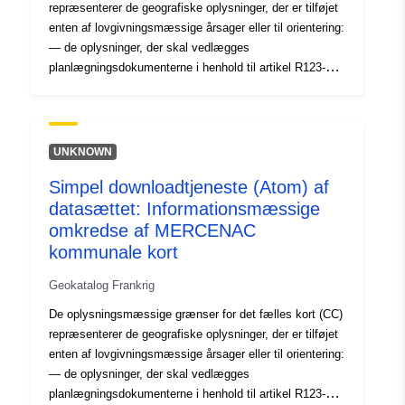
repræsenterer de geografiske oplysninger, der er tilføjet
enten af lovgivningsmæssige årsager eller til orientering:
— de oplysninger, der skal vedlægges
planlægningsdokumenterne i henhold til artikel R123-13
og R123-14 i byplanlægningsloven — oplysninger
indberettet på grafiske dokumenter til orientering. De
oplysningsmæssige grænser for kommunale kort
digitaliseres i overensstemmelse med CNIG's nationale
UNKNOWN
krav.
Simpel downloadtjeneste (Atom) af
datasættet: Informationsmæssige
omkredse af MERCENAC
kommunale kort
Geokatalog Frankrig
De oplysningsmæssige grænser for det fælles kort (CC)
repræsenterer de geografiske oplysninger, der er tilføjet
enten af lovgivningsmæssige årsager eller til orientering:
— de oplysninger, der skal vedlægges
planlægningsdokumenterne i henhold til artikel R123-13