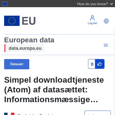
How do you know?
Log ind
European data
data.europa.eu
0
Datasæt
Simpel downloadtjeneste
(Atom) af datasættet:
Informationsmæssige
omkredse af det