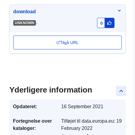
download
-
UNKNOWN
0
Tilgå URL
Yderligere information
keyboard_arrow_up
Opdateret:
16 September 2021
Fortegnelse over
Tilføjet til data.europa.eu:
19
kataloger:
February 2022