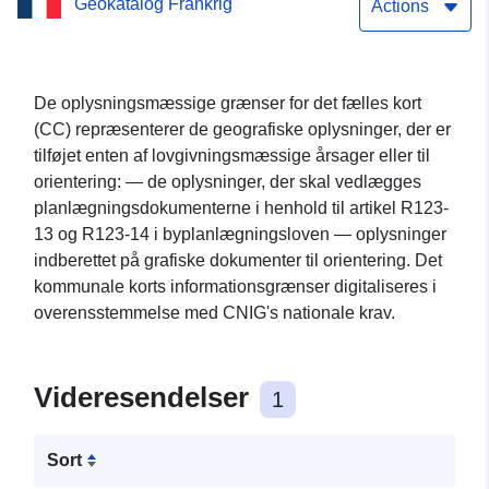
Geokatalog Frankrig
kommunale kort over
Actions
SAINT-VICTOR-ROUZAUD
De oplysningsmæssige grænser for det fælles kort
(CC) repræsenterer de geografiske oplysninger, der er
tilføjet enten af lovgivningsmæssige årsager eller til
orientering: — de oplysninger, der skal vedlægges
planlægningsdokumenterne i henhold til artikel R123-
13 og R123-14 i byplanlægningsloven — oplysninger
indberettet på grafiske dokumenter til orientering. Det
kommunale korts informationsgrænser digitaliseres i
overensstemmelse med CNIG's nationale krav.
Videresendelser
1
Sort