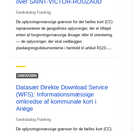
over SAINT-VICTOR-ROUZAUD
codelist/SpatialDataServiceType/d
Geokatalog Frankrig
De oplysningsmæssige grænser for det fælles kort (CC)
repræsenterer de geografiske oplysninger, der er tilføjet
enten af lovgivningsmæssige årsager eller til orientering:
— de oplysninger, der skal vedlægges
planlægningsdokumenterne i henhold til artikel R123-13
og R123-14 i byplanlægningsloven — oplysninger
indberettet på grafiske dokumenter til orientering. Det
kommunale korts informationsgrænser digitaliseres i
overensstemmelse med CNIG's nationale krav.
UNKNOWN
Datasæt Direkte Download Service
(WFS): Informationsmæssige
omkredse af kommunale kort i
Ariège
Geokatalog Frankrig
De oplysningsmæssige grænser for de fælles kort (CC)