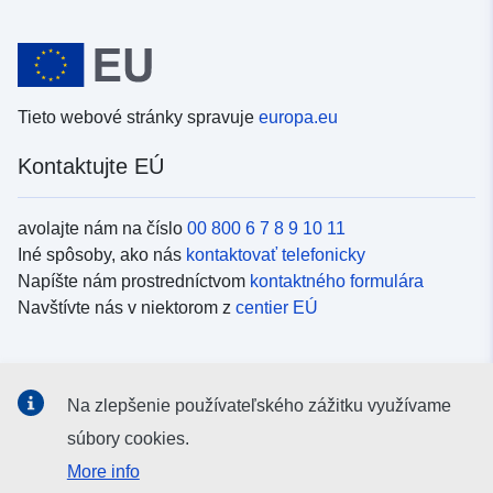
Tieto webové stránky spravuje
europa.eu
Kontaktujte EÚ
avolajte nám na číslo
00 800 6 7 8 9 10 11
Iné spôsoby, ako nás
kontaktovať telefonicky
Napíšte nám prostredníctvom
kontaktného formulára
Navštívte nás v niektorom z
centier EÚ
Sociálne médiá
Na zlepšenie používateľského zážitku využívame
Kanály EÚ na
sociálnych médiách
súbory cookies.
More info