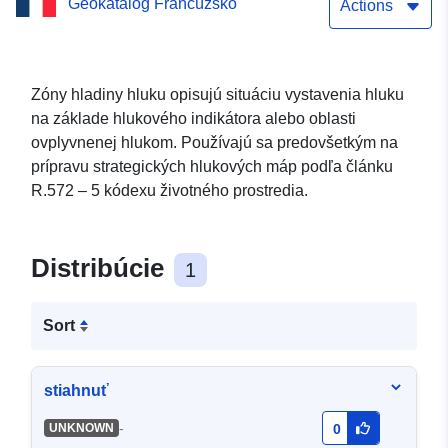
Geokatalóg Francúzsko
limitných hodnôt hluku
Actions
súvisiacich s významnou
cestnou infraštruktúrou v
Zóny hladiny hluku opisujú situáciu vystavenia hluku
na základe hlukového indikátora alebo oblasti
Alpes-Maritimes typu Lden
ovplyvnenej hlukom. Používajú sa predovšetkým na
(deň-noc)
prípravu strategických hlukových máp podľa článku
R.572 – 5 kódexu životného prostredia.
Distribúcie
1
Sort
stiahnuť
-
UNKNOWN
0