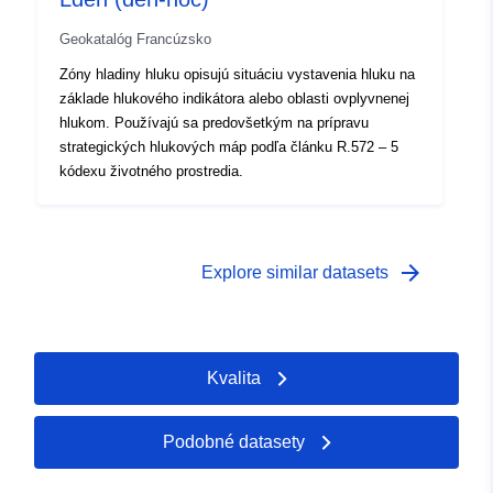
Geokatalóg Francúzsko
Zóny hladiny hluku opisujú situáciu vystavenia hluku na
základe hlukového indikátora alebo oblasti ovplyvnenej
hlukom. Používajú sa predovšetkým na prípravu
strategických hlukových máp podľa článku R.572 – 5
kódexu životného prostredia.
arrow_forward
Explore similar datasets
Kvalita
Podobné datasety