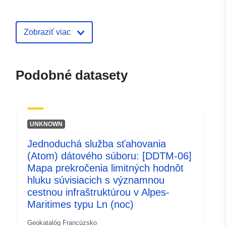
zdroje:
Identifikátory:
http://catalogue.geo-
Zobraziť viac
ide.developpement-
durable.gouv.fr/service/fr-
120066022-atom-f1b061b4-
Podobné datasety
2b45-40ea-881d-
3cabca6e711c
uriRef:
http://data.europa.eu/88u/dataset/fr
UNKNOWN
120066022-srv-931f9cdb-edec-
4a14-b492-71036049d62e
Jednoduchá služba sťahovania
(Atom) dátového súboru: [DDTM-06]
Typ:
Zdroj:
Mapa prekročenia limitných hodnôt
http://inspire.ec.europa.eu/metadat
hluku súvisiacich s významnou
codelist/ResourceType/services
cestnou infraštruktúrou v Alpes-
Maritimes typu Ln (noc)
Geokatalóg Francúzsko