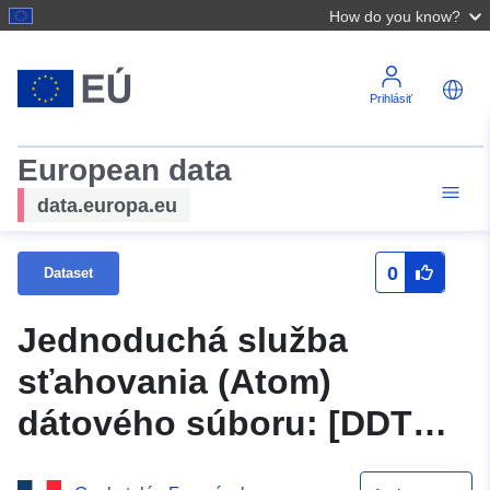
How do you know?
Prihlásiť
European data
data.europa.eu
0
Dataset
Jednoduchá služba
sťahovania (Atom)
dátového súboru: [DDTM-
06] Mapa prekročenia