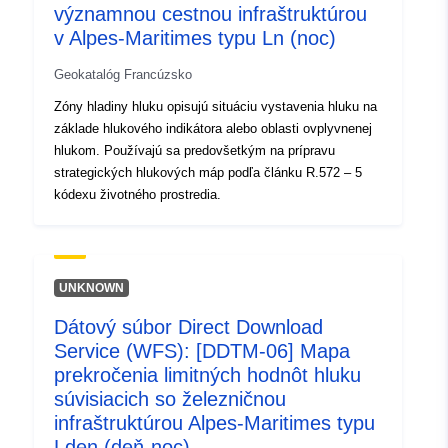
významnou cestnou infraštruktúrou
v Alpes-Maritimes typu Ln (noc)
Geokatalóg Francúzsko
Zóny hladiny hluku opisujú situáciu vystavenia hluku na
základe hlukového indikátora alebo oblasti ovplyvnenej
hlukom. Používajú sa predovšetkým na prípravu
strategických hlukových máp podľa článku R.572 – 5
kódexu životného prostredia.
UNKNOWN
Dátový súbor Direct Download
Service (WFS): [DDTM-06] Mapa
prekročenia limitných hodnôt hluku
súvisiacich so železničnou
infraštruktúrou Alpes-Maritimes typu
Lden (deň-noc)