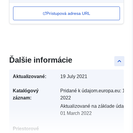
Prístupová adresa URL
Ďalšie informácie
keyboard_arrow_up
Aktualizované:
19 July 2021
Katalógový
Pridané k údajom.europa.eu:
19 F
záznam:
2022
Aktualizované na základe údajov.
01 March 2022
Priestorové