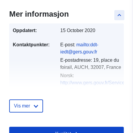
Mer informasjon
keyboard_arrow_up
Oppdatert:
15 October 2020
Kontaktpunkter:
E-post:
mailto:ddt-
iedt@gers.gouv.fr
E-postadresse:
19, place du
foirail, AUCH, 32007, France
Norsk:
http://www.gers.gouv.fr/Services-
de-l-Etat/Agriculture-
environnement-amenag...
Vis mer
Katalogopptak:
Lagt til data.europa.eu:
18
December 2021
Oppdatert på data.europa.eu: