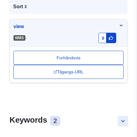
Sort
view
-
WMS
0
Forhåndsvis
Tilgangs-URL
Keywords
2
keyboard_arrow_down