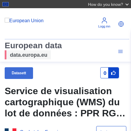
How do you know?
Logg inn
European data
data.europa.eu
0
Datasett
Service de visualisation
cartographique (WMS) du
lot de données : PPR RGA
Réjaumont