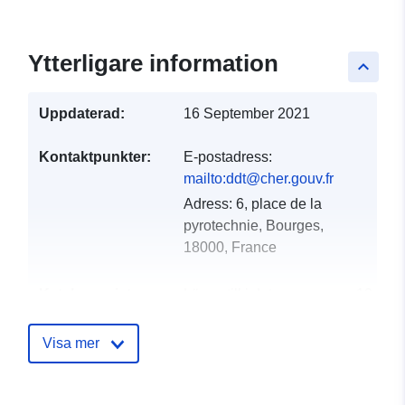
Ytterligare information
keyboard_arrow_up
Uppdaterad:
16 September 2021
Kontaktpunkter:
E-postadress:
mailto:ddt@cher.gouv.fr
Adress:
6, place de la
pyrotechnie, Bourges,
18000, France
Katalogregister:
Läggs till i data.europa.eu:
18
December 2021
Uppdaterad på data.europa.eu:
Visa mer
01 October 2022