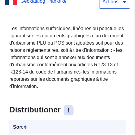
Geokatalog Frankrike
du PLU (doc. du
Actions
29.01.2008) de la
commune de Thauvenay
Les informations surfaciques, linéaires ou ponctuelles
figurant sur les documents graphiques d'un document
d'urbanisme PLU ou POS sont ajoutées soit pour des
raisons règlementaires, soit à titre d'information : - les
informations qui sont à annexer aux documents
d'urbanisme conformément aux articles R123-13 et
R123-14 du code de l'urbanisme,- les informations
reportées sur les documents graphiques à titre
d'information.
Distributioner
1
Sort