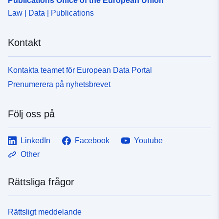
Publications Office of the European Union
120066022-srv-93277076-71eb-
Law | Data | Publications
4d11-ac57-e0829531fd35
Kontakt
Typ:
Resurs:
http://inspire.ec.europa.eu/metadat
codelist/ResourceType/services
Kontakta teamet för European Data Portal
Prenumerera på nyhetsbrevet
Följ oss på
LinkedIn
Facebook
Youtube
Other
Rättsliga frågor
Rättsligt meddelande