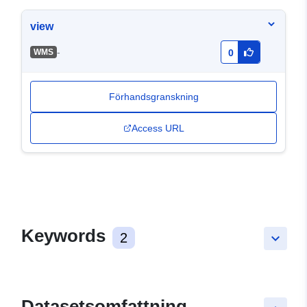
view
-
WMS
0
Förhandsgranskning
Access URL
Keywords
2
keyboard_arrow_down
Datasetsomfattning