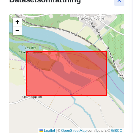
keyboard_arrow_up
+
−
Leaflet
|
©
OpenStreetMap
contributors ©
GISCO