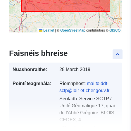
Leaflet
|
©
OpenStreetMap
contributors ©
GISCO
Faisnéis bhreise
keyboard_arrow_up
Nuashonraithe:
28 March 2019
Pointí teagmhála:
Ríomhphost:
mailto:ddt-
sctp@loir-et-cher.gouv.fr
Seoladh:
Service SCTP /
Unité Géomatique 17, quai
de l'Abbé Grégoire, BLOIS
CEDEX, 4...
URL:
http://www.loir-et-