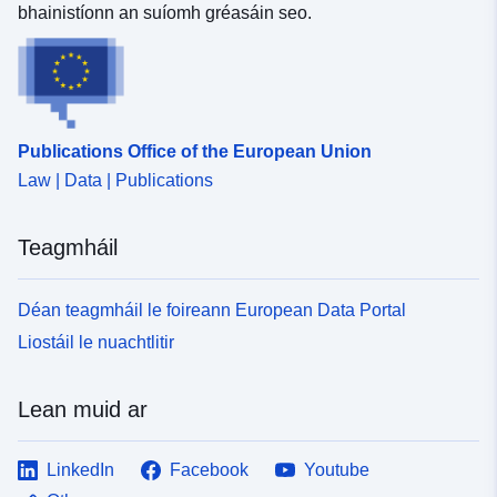
bhainistíonn an suíomh gréasáin seo.
Spásúil:
Aitheantóirí:
http://catalogue.geo-
ide.developpement-
durable.gouv.fr/service/fr-
Publications Office of the European Union
120066022-wxs-942c77cb-
b5fb-49fb-b9cd-
Law | Data | Publications
80b712e7417d
Teagmháil
uriRef:
http://data.europa.eu/88u/dataset/fr
120066022-srv-93633917-da90-
Déan teagmháil le foireann European Data Portal
4762-84e8-fdcd134caa0a
Liostáil le nuachtlitir
Clóscríobh:
Acmhainn:
http://inspire.ec.europa.eu/metadat
Lean muid ar
codelist/SpatialDataServiceType/
LinkedIn
Facebook
Youtube