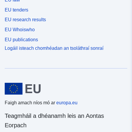
EU tenders
EU research results
EU Whoiswho
EU publications
Logáil isteach chomhéadan an tsoláthraí sonraí
Faigh amach níos mó ar
europa.eu
Teagmháil a dhéanamh leis an Aontas
Eorpach