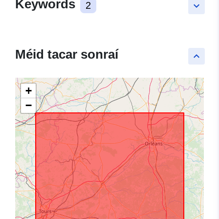
Keywords
2
keyboard_arrow_down
Méid tacar sonraí
keyboard_arrow_up
+
−