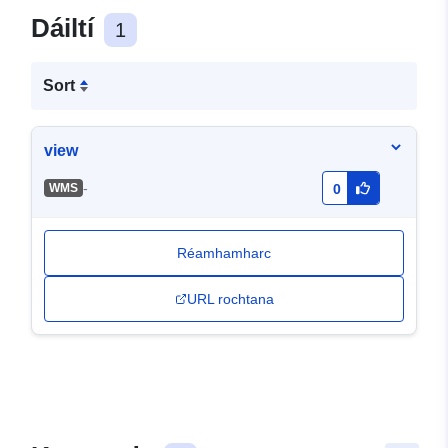
Dáiltí
1
Sort
view
-
WMS
0
Réamhamharc
URL rochtana