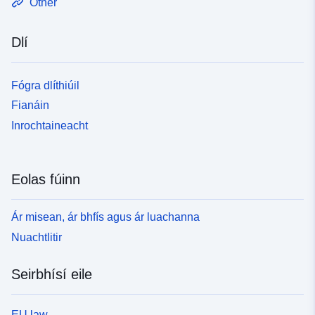
Other
Dlí
Fógra dlíthiúil
Fianáin
Inrochtaineacht
Eolas fúinn
Ár misean, ár bhfís agus ár luachanna
Nuachtlitir
Seirbhísí eile
EU law