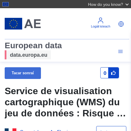
How do you know?
Logáil isteach
European data
data.europa.eu
0
Tacar sonraí
Service de visualisation
cartographique (WMS) du
jeu de données : Risque -
Périmètre des PPRT en