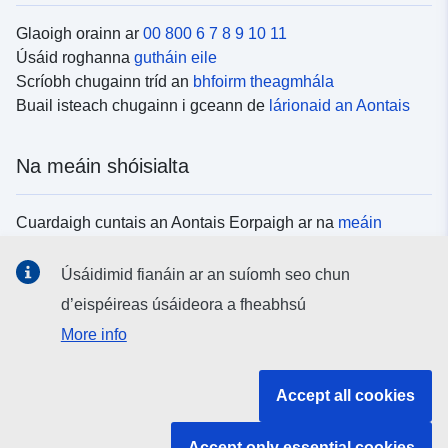
Glaoigh orainn ar
00 800 6 7 8 9 10 11
Úsáid roghanna
gutháin eile
Scríobh chugainn tríd an
bhfoirm theagmhála
Buail isteach chugainn i gceann de
lárionaid an Aontais
Na meáin shóisialta
Cuardaigh cuntais an Aontais Eorpaigh ar na
meáin
shóisialta
Úsáidimid fianáin ar an suíomh seo chun
d’eispéireas úsáideora a fheabhsú
Institiúidí agus comhlachtaí an Aontais
More info
Eorpaigh
Accept all cookies
Cuardaigh na hinstitiúidí agus na comhlachtaí uile de
chuid an Aontais Eorpaigh
Accept only essential cookies