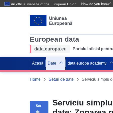
How do you know?
An official website of the European Union
European data
data.europa.eu
Portalul oficial pent
Acasă
Date
data.europa academy
Home
Seturi de date
Serviciu simplu
Set
date: Zonarea r
de