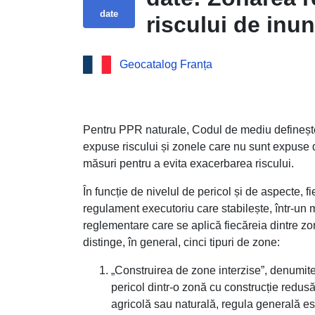
date
riscului de inun
Épernay – CA
Geocatalog Franța
Pentru PPR naturale, Codul de mediu definește
expuse riscului și zonele care nu sunt expuse dir
măsuri pentru a evita exacerbarea riscului.
În funcție de nivelul de pericol și de aspecte, 
regulament executoriu care stabilește, într-un 
reglementare care se aplică fiecăreia dintre z
distinge, în general, cinci tipuri de zone:
„Construirea de zone interzise”, denumite 
pericol dintr-o zonă cu construcție redusă
agricolă sau naturală, regula generală est