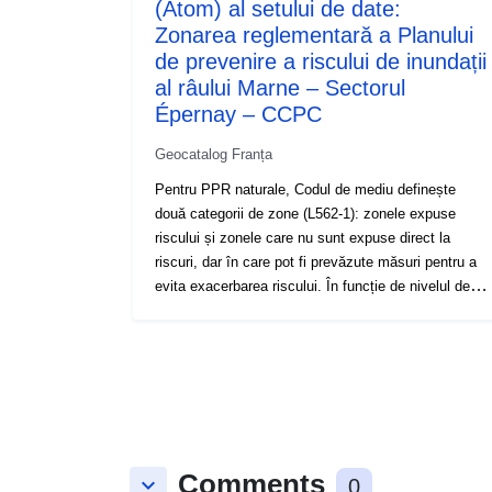
(Atom) al setului de date:
Zonarea reglementară a Planului
de prevenire a riscului de inundații
al râului Marne – Sectorul
Épernay – CCPC
Geocatalog Franța
Pentru PPR naturale, Codul de mediu definește
două categorii de zone (L562-1): zonele expuse
riscului și zonele care nu sunt expuse direct la
riscuri, dar în care pot fi prevăzute măsuri pentru a
evita exacerbarea riscului. În funcție de nivelul de
pericol și de aspecte, fiecare domeniu face obiectul
unui regulament executoriu care stabilește, într-un
mod clar și operațional, măsurile de reglementare
care se aplică fiecăreia dintre zonele cu acces
restricționat. Regulamentul distinge, în general,
cinci tipuri de zone: 1. „Construirea de zone
interzise”, denumite „zonă roșie”, în funcție de
Comments
nivelul de pericol dintr-o zonă cu construcție redusă
keyboard_arrow_down
0