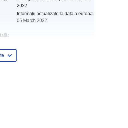
2022
Informații actualizate la data a.europa.eu:
05 March 2022
ală:
http://descartes-dev.cete-
te
mediterranee.i2/service/fr-
120066022-atom-ec13c470-66bd-
4e67-aaf0-8b0d62011bcb
http://data.europa.eu/88u/dataset/fr-
120066022-srv-939c2c1d-999b-
41f5-99e1-79232fe85fe8
Resursă:
http://inspire.ec.europa.eu/metadata-
codelist/SpatialDataServiceType/do