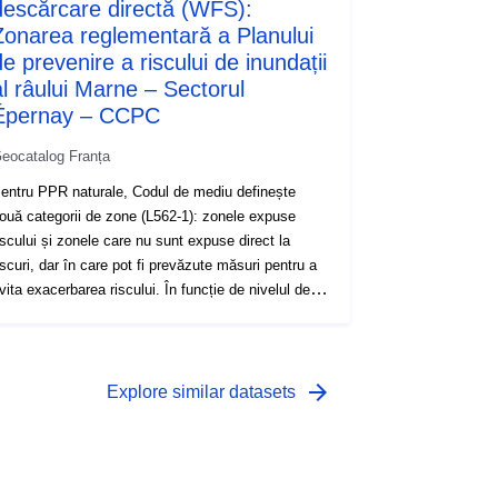
descărcare directă (WFS):
Zonarea reglementară a Planului
de prevenire a riscului de inundații
al râului Marne – Sectorul
Épernay – CCPC
eocatalog Franța
entru PPR naturale, Codul de mediu definește
ouă categorii de zone (L562-1): zonele expuse
iscului și zonele care nu sunt expuse direct la
iscuri, dar în care pot fi prevăzute măsuri pentru a
ita exacerbarea riscului. În funcție de nivelul de
ericol și de aspecte, fiecare domeniu face obiectul
nui regulament executoriu care stabilește, într-un
od clar și operațional, măsurile de reglementare
are se aplică fiecăreia dintre zonele cu acces
arrow_forward
Explore similar datasets
estricționat.Regulamentul distinge, în general, cinci
ri de zone: 1. „Construirea de zone interzise”,
enumite „zonă roșie”, în funcție de nivelul de
ericol dintr-o zonă cu construcție redusă sau