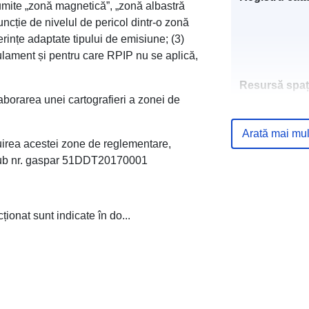
numite „zonă magnetică”, „zonă albastră
ncție de nivelul de pericol dintr-o zonă
erințe adaptate tipului de emisiune; (3)
gulament și pentru care RPIP nu se aplică,
Resursă spați
borarea unei cartografieri a zonei de
Identificatori:
Arată mai mul
ruirea acestei zone de reglementare,
e sub nr. gaspar 51DDT20170001
uriRef:
ionat sunt indicate în do...
Tip: