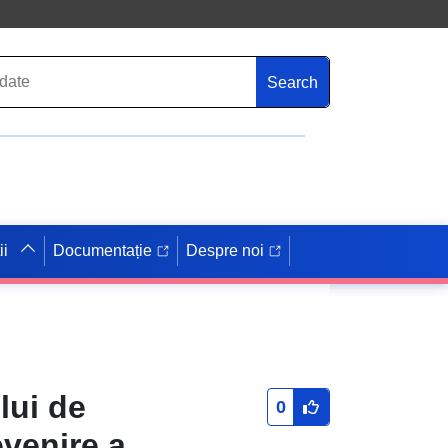
Search
ii
Documentație
Despre noi
lui de
0
evenire a