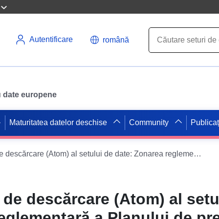
Autentificare
română
ru date europene
Maturitatea datelor deschise
Community
Publicaț
Serviciu simplu de descărcare (Atom) al setului de date: Zonarea reglementară a Planului de prevenire a riscului de inundații al râului Marne – Sectorul Épernay – CAECPC
 de descărcare (Atom) al setu
eglementară a Planului de pr