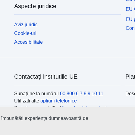
administrative. Un RPP determină limitele diferitelor
a
Aspecte juridice
zone cu acces restricționat pe baza valorii calculate
z
EU 
din dreapta de trecere a evenimentelor periculoase
d
EU p
ale sitului. Unele PPR pot conține uneori
a
Aviz juridic
reglementări asociate cu configurațiile liniare sau
r
Cone
Cookie-uri
punctuale (cavitate, axa de scurgere etc.).
p
Primitivele liniare și punctuale trebuie utilizate în
P
Accesibilitate
aceste cazuri.
a
Contactați instituțiile UE
Pla
Sunați-ne la numărul
00 800 6 7 8 9 10 11
Desc
Utilizați alte
opțiuni telefonice
Scrieți-ne completând
formularul de contact
Veniți să discutăm la unul din
centrele UE
Ins
 a îmbunătăți experiența dumneavoastră de
Găsi