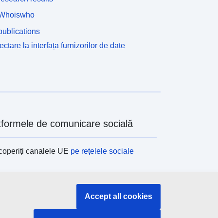
dministrative. Un RPP determină limitele diferitelor
one cu acces restricționat pe baza valorii calculate
Whoiswho
in dreapta de trecere a evenimentelor periculoase
ublications
le sitului. Unele PPR pot conține uneori
eglementări asociate cu configurațiile liniare sau
ctare la interfața furnizorilor de date
unctuale (cavitate, axa de scurgere etc.).
rimitivele liniare și punctuale trebuie utilizate în
ceste cazuri.
tformele de comunicare socială
operiți canalele UE
pe rețelele sociale
tituțiile și organismele UE
Accept all cookies
ți o instituție/un organism UE