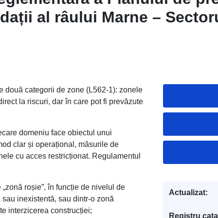
dații al râului Marne – Sector
ECPC
 două categorii de zone (L562-1): zonele
ect la riscuri, dar în care pot fi prevăzute
fiecare domeniu face obiectul unui
mod clar și operațional, măsurile de
onele cu acces restricționat. Regulamentul
„zonă roșie”, în funcție de nivelul de
Actualizat:
 sau inexistentă, sau dintr-o zonă
e interzicerea construcției;
Registru cata