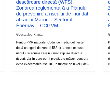
descărcare directă (WFS):
Zonarea reglementară a Planului
de prevenire a riscului de inundații
al râului Marne – Sectorul
Épernay – CCGVM
Geocatalog Franța
G
Pentru PPR naturale, Codul de mediu definește
P
două categorii de zone (L562-1): zonele expuse
d
riscului și zonele care nu sunt expuse direct la
r
riscuri, dar în care pot fi prevăzute măsuri pentru a
r
evita exacerbarea riscului. În funcție de nivelul de
ev
pericol și de aspecte, fiecare domeniu face obiectul
p
unui regulament executoriu care stabilește, într-un
u
mod clar și operațional, măsurile de reglementare
m
care se aplică fiecăreia dintre zonele cu acces
c
restricționat. Regulamentul distinge, în general,
r
cinci tipuri de zone: 1. „Construirea de zone
tipu
interzise”, denumite „zonă roșie”, în funcție de
d
nivelul de pericol dintr-o zonă cu construcție redusă
p