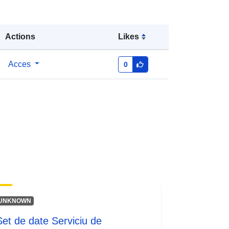
wnlo...
Actions
Likes
Acces
0
UNKNOWN
Set de date Serviciu de