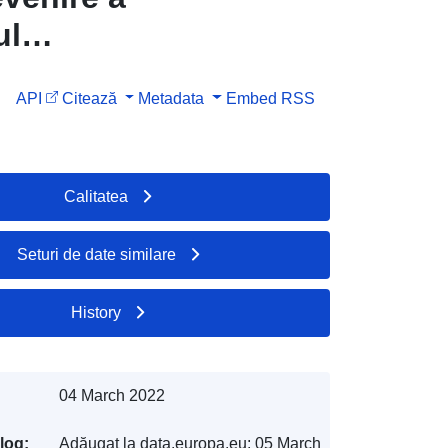
ul
API
Citează
Metadata
Embed
RSS
Calitatea
Seturi de date similare
History
04 March 2022
log:
Adăugat la data.europa.eu:
05 March