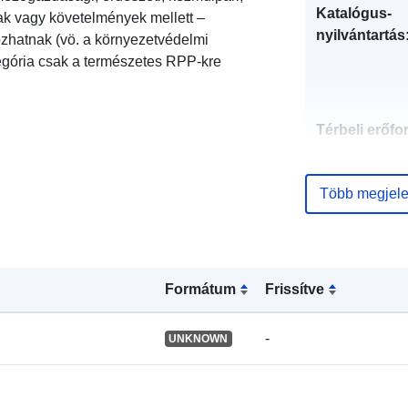
Katalógus-
mak vagy követelmények mellett –
nyilvántartás
ozhatnak (vö. a környezetvédelmi
tegória csak a természetes RPP-kre
Térbeli erőfo
Azonosítók:
Több megjele
uriRef:
Formátum
Frissítve
-
UNKNOWN
Típus: