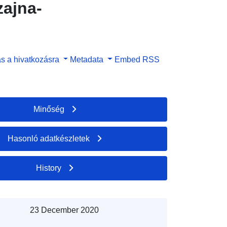
zajna-
s a hivatkozásra
Metadata
Embed
RSS
Minőség
Hasonló adatkészletek
History
23 December 2020