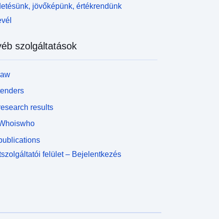
z utóbbi kategória csak a természetes RPP-kre
etésünk, jövőképünk, értékrendünk
onatkozik.
evél
éb szolgáltatások
law
tenders
esearch results
Whoiswho
ublications
szolgáltatói felület – Bejelentkezés