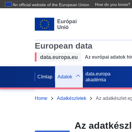
How do you know?
An official website of the European Union
European data
data.europa.eu
Az európai adatok hiv
data.europa
Címlap
Adatok
akadémia
Home
Adatkészletek
Az adatkészl