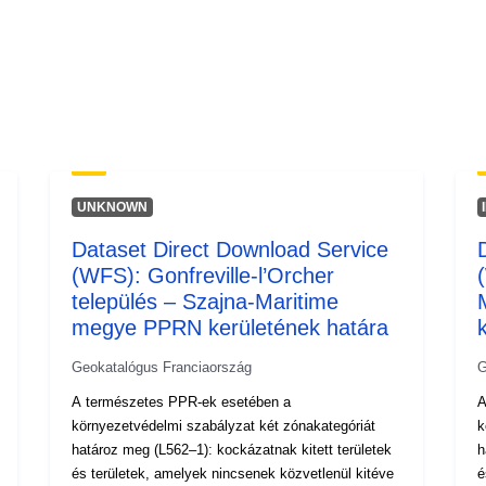
UNKNOWN
Dataset Direct Download Service
(WFS): Gonfreville-l’Orcher
település – Szajna-Maritime
megye PPRN kerületének határa
Geokatalógus Franciaország
G
A természetes PPR-ek esetében a
A
környezetvédelmi szabályzat két zónakategóriát
k
határoz meg (L562–1): kockázatnak kitett területek
h
és területek, amelyek nincsenek közvetlenül kitéve
é