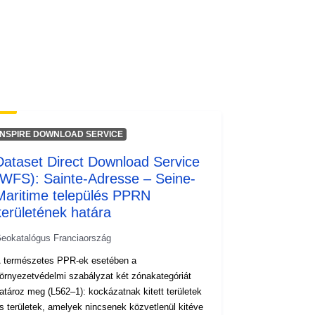
codelist/ResourceType/services
INSPIRE DOWNLOAD SERVICE
Dataset Direct Download Service
(WFS): Sainte-Adresse – Seine-
Maritime település PPRN
kerületének határa
eokatalógus Franciaország
 természetes PPR-ek esetében a
örnyezetvédelmi szabályzat két zónakategóriát
atároz meg (L562–1): kockázatnak kitett területek
s területek, amelyek nincsenek közvetlenül kitéve