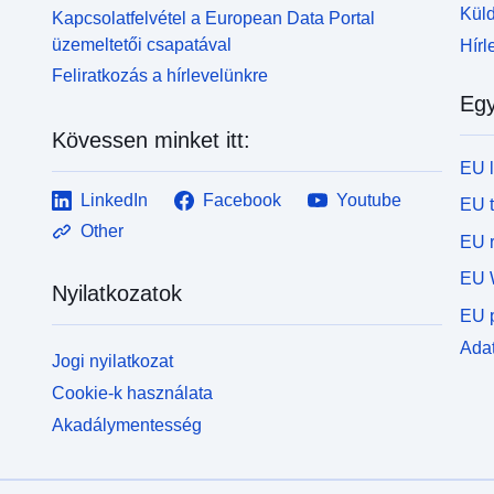
Ez utóbbi kategória csak a természetes RPP-kre
E
Küld
Kapcsolatfelvétel a European Data Portal
vonatkozik.
v
üzemeltetői csapatával
Hírl
Feliratkozás a hírlevelünkre
Egy
Kövessen minket itt:
EU 
LinkedIn
Facebook
Youtube
EU 
Other
EU r
EU 
Nyilatkozatok
EU p
Adat
Jogi nyilatkozat
Cookie-k használata
Akadálymentesség