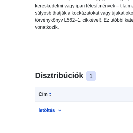
kereskedelmi vagy ipari létesítmények – tilal
súlyosbíthatják a kockázatokat vagy újakat ok
törvénykönyv L562–1. cikkével). Ez utóbbi ka
vonatkozik.
Disztribúciók
1
Cím
letöltés