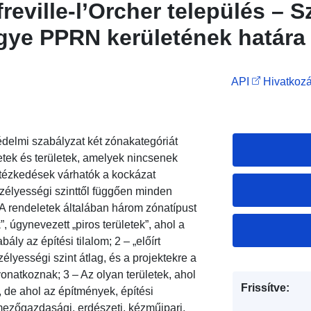
reville-l’Orcher település – S
gye PPRN kerületének határa
API
Hivatkozá
delmi szabályzat két zónakategóriát
etek és területek, amelyek nincsenek
ntézkedések várhatók a kockázat
zélyességi szinttől függően minden
 A rendeletek általában három zónatípust
k”, úgynevezett „piros területek”, ahol a
ly az építési tilalom; 2 – „előírt
zélyességi szint átlag, és a projektekre a
onatkoznak; 3 – Az olyan területek, ahol
Frissítve:
 de ahol az építmények, építési
ezőgazdasági, erdészeti, kézműipari,