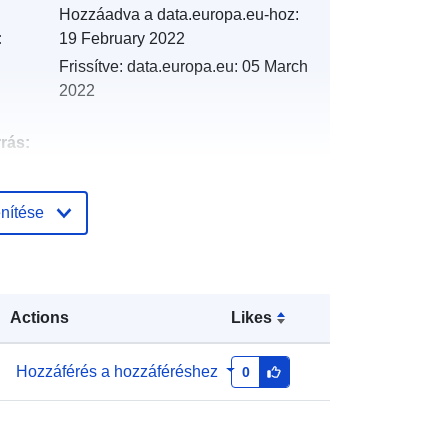
Hozzáadva a data.europa.eu-hoz:
:
19 February 2022
Frissítve: data.europa.eu:
05 March
2022
rrás:
http://descartes-dev.cete-
nítése
mediterranee.i2/service/fr-
120066022-atom-61933748-8c19-
49ef-bb4d-dd9fcdda9bdf
http://data.europa.eu/88u/dataset/fr-
Actions
Likes
120066022-srv-93ec0906-f9b7-
43f1-bf2b-a55efd90d754
Hozzáférés a hozzáféréshez
0
Erőforrás:
http://inspire.ec.europa.eu/metadata-