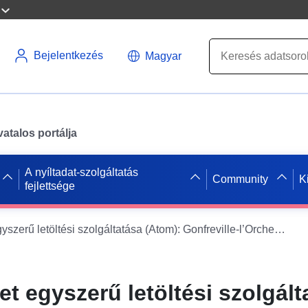
Bejelentkezés
Magyar
atalos portálja
A nyíltadat-szolgáltatás
Community
K
fejlettsége
Az adatkészlet egyszerű letöltési szolgáltatása (Atom): Gonfreville-l’Orcher település – Szajna-Maritime megye PPRN kerületének határa
et egyszerű letöltési szolgált