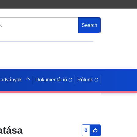
Search
iadványok
Dokumentáció
Rólunk
atása
0