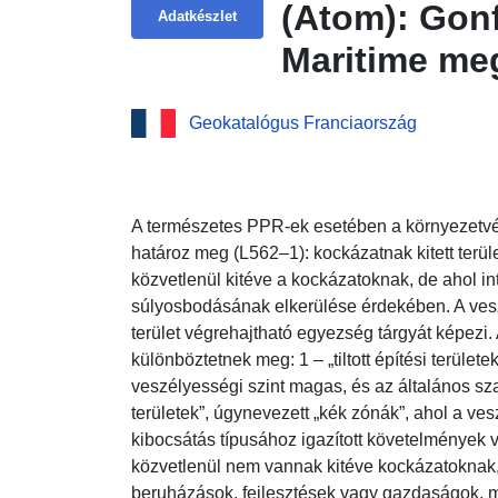
(Atom): Gonf
Adatkészlet
Maritime me
Geokatalógus Franciaország
A természetes PPR-ek esetében a környezetvé
határoz meg (L562–1): kockázatnak kitett terül
közvetlenül kitéve a kockázatoknak, de ahol i
súlyosbodásának elkerülése érdekében. A ves
terület végrehajtható egyezség tárgyát képezi.
különböztetnek meg: 1 – „tiltott építési területe
veszélyességi szint magas, és az általános szabá
területek”, úgynevezett „kék zónák”, ahol a ves
kibocsátás típusához igazított követelmények v
közvetlenül nem vannak kitéve kockázatoknak,
beruházások, fejlesztések vagy gazdaságok, m