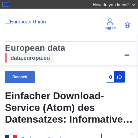
How do you know?
Logg inn
European data
data.europa.eu
0
Datasett
Einfacher Download-
Service (Atom) des
Datensatzes: Informative
Gebiete des