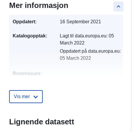
Mer informasjon
keyboard_arrow_up
Oppdatert:
16 September 2021
Katalogopptak:
Lagt til data.europa.eu:
05
March 2022
Oppdatert på data.europa.eu:
05 March 2022
Romressurs:
Identifikatorer:
http://catalogue.geo-
ide.developpement-
Vis mer
durable.gouv.fr/service/fr-
120066022-atom-
6909a375-3fe6-4400-8f35-
Lignende datasett
326911fd1e94