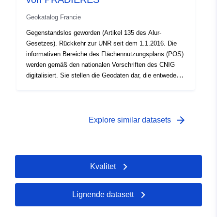
Planung), sofern sie in den grafischen Dokumenten des
Geokatalog Francie
POS enthalten sind.
Gegenstandslos geworden (Artikel 135 des Alur-
Gesetzes). Rückkehr zur UNR seit dem 1.1.2016. Die
informativen Bereiche des Flächennutzungsplans (POS)
werden gemäß den nationalen Vorschriften des CNIG
digitalisiert. Sie stellen die Geodaten dar, die entweder
aus regulatorischen Gründen oder zu
Informationszwecken hinzugefügt wurden: —
Oberflächeninformationen, die gemäß den Artikeln R123-
13 und R123-14 des Städtebaugesetzbuchs den
arrow_forward
Explore similar datasets
städtebaulichen Dokumenten beizufügen sind; — zu
Informationszwecken in den grafischen Dokumenten
aufgeführte Surfinformationen. In diesem Datensatz
finden Sie die Oberflächeninformationen von TYPE 04
Kvalitet
(Urban Preption Rules) und 05 (Gebiete mit verzögerter
Planung), sofern sie in den grafischen Dokumenten des
POS enthalten sind.
Lignende datasett