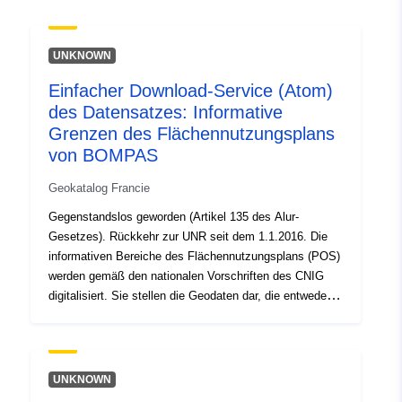
uriRef:
http://data.europa.eu/88u/dataset/fr
120066022-srv-941d6f98-d309-
UNKNOWN
4ec8-ab7e-d3de1fe38796
Einfacher Download-Service (Atom)
Type:
Ressurs:
des Datensatzes: Informative
http://inspire.ec.europa.eu/metadat
Grenzen des Flächennutzungsplans
codelist/ResourceType/services
von BOMPAS
Geokatalog Francie
Gegenstandslos geworden (Artikel 135 des Alur-
Gesetzes). Rückkehr zur UNR seit dem 1.1.2016. Die
informativen Bereiche des Flächennutzungsplans (POS)
werden gemäß den nationalen Vorschriften des CNIG
digitalisiert. Sie stellen die Geodaten dar, die entweder
aus regulatorischen Gründen oder zu
Informationszwecken hinzugefügt wurden: —
Oberflächeninformationen, die gemäß den Artikeln R123-
13 und R123-14 des Städtebaugesetzbuchs den
UNKNOWN
städtebaulichen Dokumenten beizufügen sind; — zu