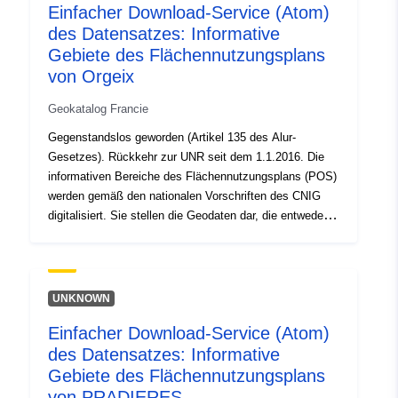
Einfacher Download-Service (Atom)
Informationszwecken in den grafischen Dokumenten
des Datensatzes: Informative
aufgeführte Surfinformationen. In diesem Datensatz
finden Sie die Oberflächeninformationen von TYPE 04
Gebiete des Flächennutzungsplans
(Urban Preption Rules) und 05 (Gebiete mit verzögerter
von Orgeix
Planung), sofern sie in den grafischen Dokumenten des
Geokatalog Francie
POS enthalten sind.
Gegenstandslos geworden (Artikel 135 des Alur-
Gesetzes). Rückkehr zur UNR seit dem 1.1.2016. Die
informativen Bereiche des Flächennutzungsplans (POS)
werden gemäß den nationalen Vorschriften des CNIG
digitalisiert. Sie stellen die Geodaten dar, die entweder
aus regulatorischen Gründen oder zu
Informationszwecken hinzugefügt wurden: —
Oberflächeninformationen, die gemäß den Artikeln R123-
13 und R123-14 des Städtebaugesetzbuchs den
UNKNOWN
städtebaulichen Dokumenten beizufügen sind; — zu
Einfacher Download-Service (Atom)
Informationszwecken in den grafischen Dokumenten
des Datensatzes: Informative
aufgeführte Surfinformationen. In diesem Datensatz
finden Sie die Oberflächeninformationen von TYPE 04
Gebiete des Flächennutzungsplans
(Urban Preption Rules) und 05 (Gebiete mit verzögerter
von PRADIERES