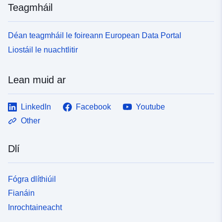
7cf7e669215d
Teagmháil
uriRef:
http://data.europa.eu/88u/dataset/fr
Déan teagmháil le foireann European Data Portal
120066022-srv-9424dc89-1f1d-
45f3-958d-31b4927f024b
Liostáil le nuachtlitir
Clóscríobh:
Acmhainn:
Lean muid ar
http://inspire.ec.europa.eu/metadat
codelist/SpatialDataServiceType/
LinkedIn
Facebook
Youtube
Other
Dlí
Fógra dlíthiúil
Fianáin
Inrochtaineacht