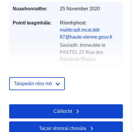
Nuashonraithe:
25 November 2020
Pointí teagmhála:
Ríomhphost:
mailto:adl.mcat.ddt-
87@haute-vienne.gouv.fr
Seoladh:
Immeuble le
PASTEL 22 Rue des
Pénitents Blancs,
LIMOGES, 87032, FRANCE
URL:
http://www.haute-
vienne.gouv.fr
Taispeáin níos mó
Taifead Catalóige:
Curtha le data.europa.eu:
18
December 2021
Cáilíocht
Nuashonraithe ar data.europa.eu:
01 October 2022
Tacair shonraí chosúla