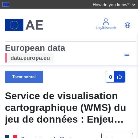
How do you know?
Logáil isteach
European data
data.europa.eu
0
Tacar sonraí
Service de visualisation
cartographique (WMS) du
jeu de données : Enjeu
surfacique du PPR