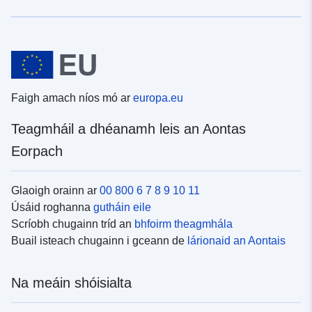
Faigh amach níos mó ar
europa.eu
Teagmháil a dhéanamh leis an Aontas
Eorpach
Glaoigh orainn ar
00 800 6 7 8 9 10 11
Úsáid roghanna
gutháin eile
Scríobh chugainn tríd an
bhfoirm theagmhála
Buail isteach chugainn i gceann de
lárionaid an Aontais
Na meáin shóisialta