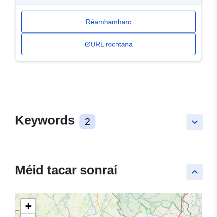
Réamhamharc
URL rochtana
Keywords
2
keyboard_arrow_down
Méid tacar sonraí
keyboard_arrow_up
+