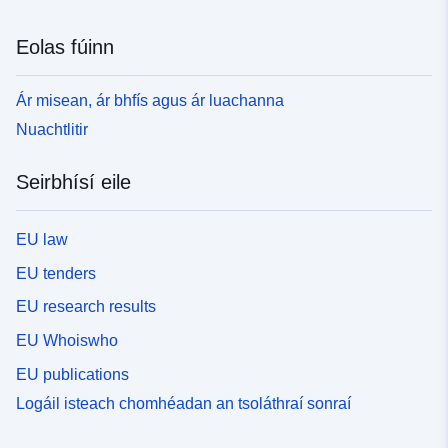
Eolas fúinn
Ár misean, ár bhfís agus ár luachanna
Nuachtlitir
Seirbhísí eile
EU law
EU tenders
EU research results
EU Whoiswho
EU publications
Logáil isteach chomhéadan an tsoláthraí sonraí