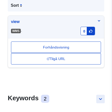
Sort
view
-
WMS
0
Forhåndsvisning
Tilgå URL
Keywords
2
keyboard_arrow_down