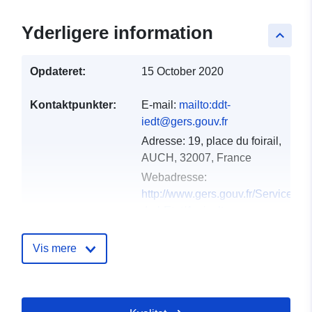
Yderligere information
keyboard_arrow_up
Opdateret:
15 October 2020
Kontaktpunkter:
E-mail:
mailto:ddt-
iedt@gers.gouv.fr
Adresse:
19, place du foirail,
AUCH, 32007, France
Webadresse:
http://www.gers.gouv.fr/Services-
de-l-Etat/Agriculture-
environnement-amenag...
Vis mere
Fortegnelse over
Tilføjet til data.europa.eu:
18
kataloger:
December 2021
Opdateret på data.europa.eu: