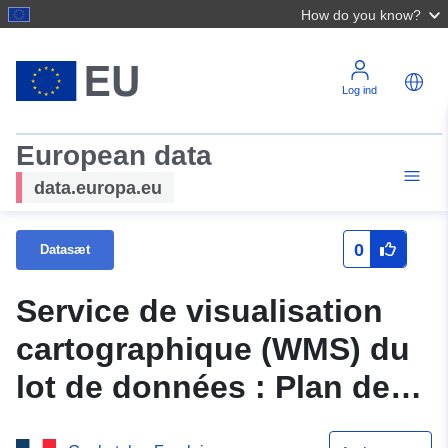
How do you know?
Log ind
European data
data.europa.eu
0
Datasæt
Service de visualisation
cartographique (WMS) du
lot de données : Plan de
prévention des risques