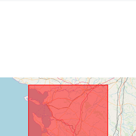
Ruimtelijk
hulpmiddel:
Identificatore
uriRef:
Soort: