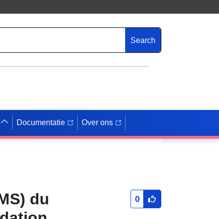
Search
Documentatie
Over ons
WMS) du
0
dation