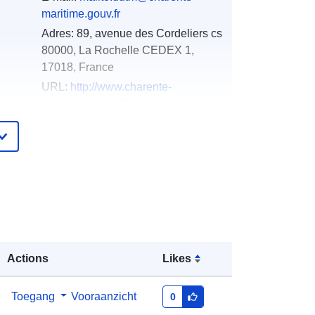
maritime.gouv.fr
Adres:
89, avenue des Cordeliers cs
80000, La Rochelle CEDEX 1,
17018, France
URL:
http://www.charente-
maritime.gouv.fr/Services-de-l-
Etat/Agriculture-environ...
ister
Toegevoegd aan data.europa.eu:
18
December 2021
Bijgewerkt op data.europa.eu:
01
October 2022
Coördinaten:
[ [ -1.47795999,
Actions
Likes
46.39289856 ], [ -0.04435,
46.39289856 ], [ -0.04435,
Toegang
Vooraanzicht
0
45.05160141 ], [ -1.47795999,
45.05160141 ], [ -1.47795999,