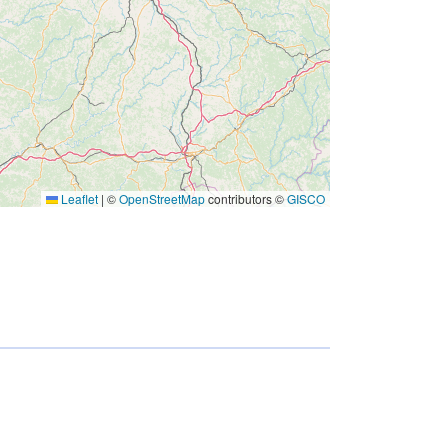
codelist/SpatialDataServiceType/vie
w
Leaflet
|
©
OpenStreetMap
contributors ©
GISCO