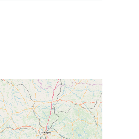
46.39289856 ] ]
Soort:
Polygon
n:
http://catalogue.geo-
ide.developpement-
durable.gouv.fr/service/fr-
120066022-wxs-6333c373-70ea-
445f-b6c7-6d6906d3e16a
http://data.europa.eu/88u/dataset/fr-
120066022-srv-943dae5a-09d2-
4b64-8db1-b042f017045a
Bron:
http://inspire.ec.europa.eu/metadata-