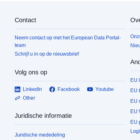
Contact
Ove
Onze
Neem contact op met het European Data Portal-
team
Nieu
Schrijf u in op de nieuwsbrief
And
Volg ons op
EU 
LinkedIn
Facebook
Youtube
EU 
Other
EU r
EU 
Juridische informatie
EU p
Logi
Juridische mededeling