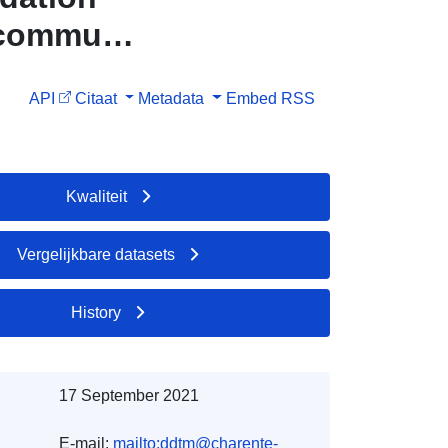
a commune
API
Citaat
Metadata
Embed
RSS
Kwaliteit
Vergelijkbare datasets
History
17 September 2021
E-mail:
mailto:ddtm@charente-