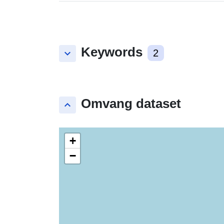
Keywords
keyboard_arrow_down
2
Omvang dataset
keyboard_arrow_up
+
−