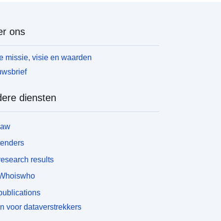
r ons
 missie, visie en waarden
wsbrief
ere diensten
law
tenders
esearch results
Whoiswho
ublications
n voor dataverstrekkers