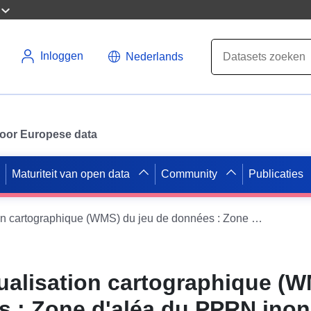
Inloggen
Nederlands
 voor Europese data
Maturiteit van open data
Community
Publicaties
Service de visualisation cartographique (WMS) du jeu de données : Zone d'aléa du PPRN inondation par débordement du fleuve Charente de la commune de Crazannes en Charente-Maritime
sualisation cartographique (
s : Zone d'aléa du PPRN inon