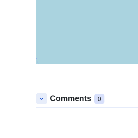
Comments
keyboard_arrow_down
0