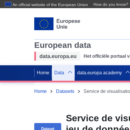
How do you know?
An official website of the European Union
European data
data.europa.eu
Het officiële portaal
Home
Data
data.europa academy
Home
Datasets
Service de vi
jeu de donnée
Dataset