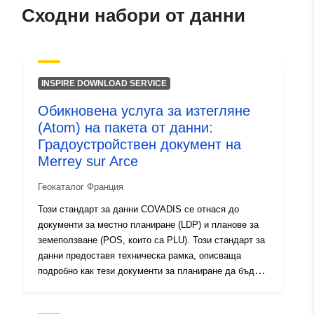
120066022-atom-f345b158-
Сходни набори от данни
590f-4350-ba0d-
7a719519136f
uriRef:
http://data.europa.eu/88u/dataset/fr
INSPIRE DOWNLOAD SERVICE
120066022-srv-94427a77-bd0c-
4f65-8b68-539c93075702
Обикновена услуга за изтегляне
(Atom) на пакета от данни:
Тип:
Ресурси:
Градоустройствен документ на
http://inspire.ec.europa.eu/metadat
Merrey sur Arce
codelist/ResourceType/services
Геокаталог Франция
Този стандарт за данни COVADIS се отнася до
документи за местно планиране (LDP) и планове за
земеползване (POS, които са PLU). Този стандарт за
данни предоставя техническа рамка, описваща
подробно как тези документи за планиране да бъдат
дематериализирани в пространствена база данни,
която може да бъде използвана от ГИС инструмент и