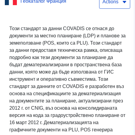
Геокаталог Франция
документ на Бревиандес
Actions
Обикновена услуга за
изтегляне (Atom) на
Този стандарт за данни COVADIS се отнася до
документи за местно планиране (LDP) и планове за
пакета от данни:
земеползване (POS, които са PLU). Този стандарт
Градоустройствен
за данни предоставя техническа рамка, описваща
подробно как тези документи за планиране да
документ на Бревиандес
бъдат дематериализирани в пространствена база
данни, която може да бъде използвана от ГИС
инструмент и оперативно съвместима. Този
стандарт за данните от COVADIS е разработен въз
основа на спецификациите за дематериализация
на документите за планиране, актуализирани през
2012 г. от CNIG, въз основа на консолидираната
версия на кода за градоустройствено планиране от
16 март 2012 г. Дематериализацията на
графичните документи на PLU, POS генерира