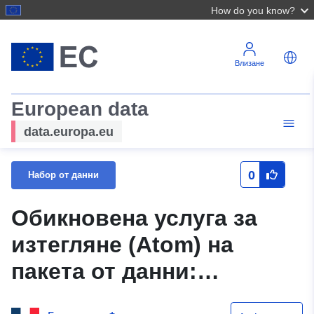
How do you know?
Влизане
European data
data.europa.eu
0
Набор от данни
Обикновена услуга за
изтегляне (Atom) на
пакета от данни:
Градоустройствен