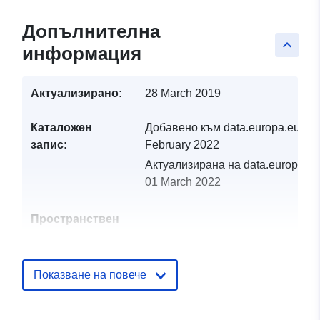
Допълнителна
keyboard_arrow_up
информация
Актуализирано:
28 March 2019
Каталожен
Добавено към data.europa.eu:
19
запис:
February 2022
Актуализирана на data.europa.eu
01 March 2022
Пространствен
ресурс:
Идентификатор
http://catalogue.geo-
Показване на повече
и:
ide.developpement-
durable.gouv.fr/service/fr-