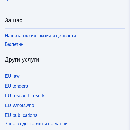
складовите дейности. Препоръка за клас,
съдържаща всички повърхностни, линейни и точкови
изисквания за PLU или POS (R123—11). Те се
За нас
наслагват върху даден район в документа за
планиране и като цяло налагат допълнително
Нашата мисия, визия и ценности
ограничение върху заселването на района.Към всяка
рецепта се прилага наредба.Този стандарт за данни
Бюлетин
предоставя техническа рамка, описваща подробно
как тези документи за планиране да бъдат
Други услуги
дематериализирани в пространствена база данни,
която може да бъде използвана от ГИС инструмент и
оперативно съвместима. Този стандарт за данните от
EU law
COVADIS е разработен въз основа на
EU tenders
спецификациите за дематериализация на
документите за планиране, актуализирани през
EU research results
2012 г. от CNIG, въз основа на консолидираната
EU Whoiswho
версия на кода за градоустройствено планиране от
16 март 2012 г. Дематериализацията на графичните
EU publications
документи на PLU, POS генерира набор от
Зона за доставчици на данни
пространствени данни, съставени от няколко