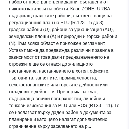
набор от пространствени данни, съставени от
няколко каталози на обекти: Клас ZONE_URBA,
съдържащ градските райони, съответстващи на
регулационния план на PLU (R.123—5 до 8):
градски райони (U), райони за урбанизация (AU),
земеделски площи (A) и природни и горски райони
(N). Към всяка област е приложен регламент.
Уставът може да предвижда различни правила в
зависимост от това дали предназначението на
строежите ще се отнася до жилищното
настаняване, настаняването в хотел, офисите,
търговията, занаятите, промишлеността,
селскостопанските или горските дейности или
складовите дейности. Препоръка за клас,
съдържаща всички повърхностни, линейни и
точкови изисквания за PLU или POS (R123—11). Те
се наслагват върху даден район в документа за
планиране и като цяло налагат допълнително
ограничение върху заселването на р...