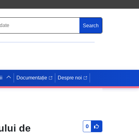
Search
ii
Documentație
Despre noi
ului de
0