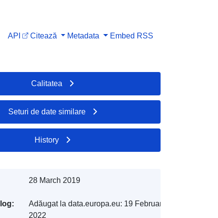
API
Citează
Metadata
Embed
RSS
Calitatea
Seturi de date similare
History
28 March 2019
log:
Adăugat la data.europa.eu:
19 February
2022