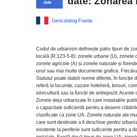
date: Zonarea 
date
Geocatalog Franța
Codul de urbanism definește patru tipuri de zo
locală (R.123-5-8): zonele urbane (U), zonele 
zonele agricole (A) și zonele naturale și forest
unul sau mai multe documente grafice. Fiecăru
Statutul poate stabili norme diferite, în funcție
referă la locuințe, cazare hotelieră, birouri, com
silvicultură sau la funcții de antrepozit. Aceste 
Zonele deja urbanizate în care instalațiile publ
o capacitate suficientă pentru a deservi clădiri
clasificate ca zone UA. Zonele naturale ale muni
care sunt destinate a fi deschise pentru urbani
existente la periferie sunt suficiente pentru a d
instalate. Există două tipuri de zone UA: zonele