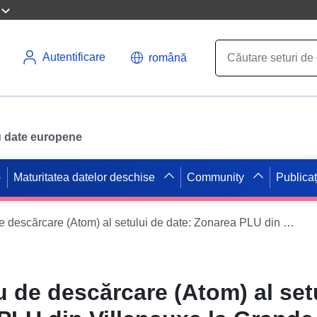
Autentificare
română
ru date europene
Maturitatea datelor deschise
Community
Publicaț
Serviciu simplu de descărcare (Atom) al setului de date: Zonarea PLU din Villenauxe la Grande
u de descărcare (Atom) al set