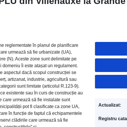
PLU din Villenauxe la Grande
ne reglementate în planul de planificare
care urmează să fie urbanizate (UA),
iere (N). Aceste zone sunt delimitate pe
i domeniu îi este atașat un regulament.
 de aspectul dacă scopul construcției se
erț, artizanat, industrie, agricultură sau
categorii sunt limitate (articolul R.123-9).
ice existente sau în curs de construcție au
le care urmează să fie instalate sunt
Actualizat:
cipalității pot fi clasificate ca zone UA,
zare în funcție de faptul că echipamentele
Registru cata
eservi clădirile care urmează să fie
 „constructibile” și