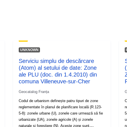
UNKNOWN
Serviciu simplu de descărcare
(Atom) al setului de date: Zone
ale PLU (doc. din 1.4.2010) din
comuna Villeneuve-sur-Cher
Geocatalog Franța
G
Codul de urbanism definește patru tipuri de zone
C
reglementate în planul de planificare locală (R.123-
r
5-8): zonele urbane (U), zonele care urmează să fie
5
urbanizate (UA), zonele agricole (A) și zonele
u
naturale și forestiere (N). Aceste zone sunt
n