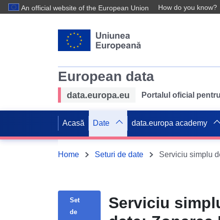
How do you know?
An official website of the European Union
European data
data.europa.eu
Portalul oficial pent
Acasă
Date
data.europa academy
Home
Seturi de date
Serviciu simpl
Set
de