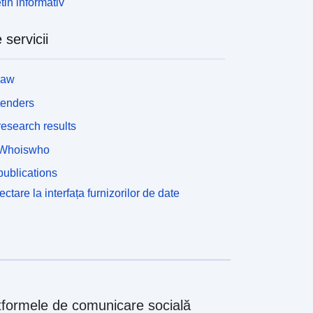
tin informativ
rmează să fie protejate datorită potențialului
gronomic, biologic sau economic al terenurilor
 servicii
gricole.Poate fi clasificate ca zone N, zone ale
unicipalității echipate sau nu, care trebuie
rotejate fie datorită calității siturilor, a habitatelor
law
aturale, a peisajelor și a interesului acestora, în
pecial din punct de vedere estetic; punct de vedere
tenders
storic sau ecologic, fie existența unei operațiuni
esearch results
orestiere, fie natura lor ca zone naturale.- În zonele
, pot fi: perimetre în care se pot efectua posibilități
Whoiswho
e transfer al dreptului de a construi (transfer de
ublications
OS),- zone de dimensiuni și capacitate limitate în
azul în care construcția este posibilă în condițiile
ctare la interfața furnizorilor de date
mplantării și densității. Codul de urbanism definește
atru tipuri de zone reglementate în planul de
lanificare locală (R.123-5-8): zonele urbane (U),
onele care urmează să fie urbanizate (UA), zonele
gricole (A) și zonele naturale și forestiere (N).
ceste zone sunt delimitate pe unul sau mai multe
ocumente grafice. Fiecărui domeniu îi este atașat
tformele de comunicare socială