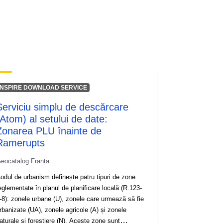
wnlo...
INSPIRE DOWNLOAD SERVICE
Serviciu simplu de descărcare
(Atom) al setului de date:
Zonarea PLU înainte de
Ramerupts
eocatalog Franța
odul de urbanism definește patru tipuri de zone
eglementate în planul de planificare locală (R.123-
-8): zonele urbane (U), zonele care urmează să fie
rbanizate (UA), zonele agricole (A) și zonele
aturale și forestiere (N). Aceste zone sunt