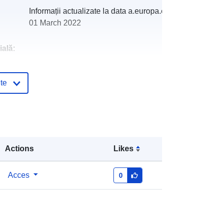
Informații actualizate la data a.europa.eu:
01 March 2022
ală:
http://catalogue.geo-
te
ide.developpement-
durable.gouv.fr/service/fr-
120066022-atom-5ffc416a-8592-
4c94-a5f0-b24ed6dd91b0
http://data.europa.eu/88u/dataset/fr-
Actions
Likes
120066022-srv-946aba22-b7a9-
4fd9-a3e8-001329d154ed
Acces
0
Resursă:
http://inspire.ec.europa.eu/metadata-
codelist/SpatialDataServiceType/do