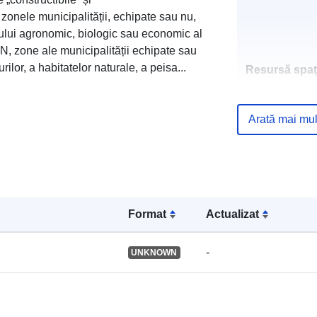
, zonele municipalității, echipate sau nu,
lului agronomic, biologic sau economic al
e N, zone ale municipalității echipate sau
turilor, a habitatelor naturale, a peisa...
Resursă spați
Identificatori:
Arată mai mul
uriRef:
Format
Actualizat
-
UNKNOWN
Tip: