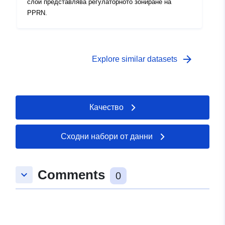
слой представлява регулаторното зониране на
PPRN.
arrow_forward
Explore similar datasets
Качество
Сходни набори от данни
Comments
keyboard_arrow_down
0