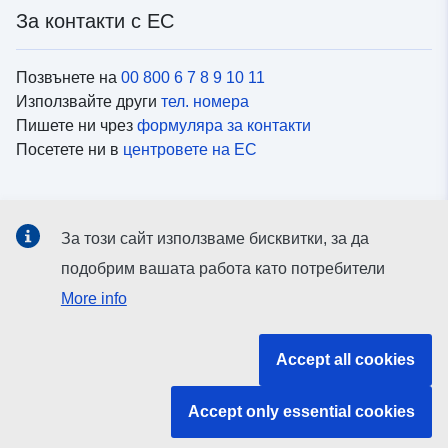
За контакти с ЕС
Позвънете на
00 800 6 7 8 9 10 11
Използвайте други
тел. номера
Пишете ни чрез
формуляра за контакти
Посетете ни в
центровете на ЕС
Социални медии
За този сайт използваме бисквитки, за да
Вижте профили на ЕС в
социалните медии
подобрим вашата работа като потребители
More info
Институции и органи на ЕС
Accept all cookies
ърсене на всички институции и органи на ЕС
Accept only essential cookies