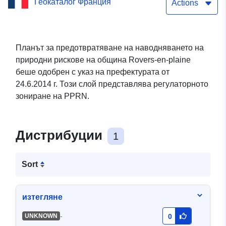
Геокаталог Франция
наводнението PPRN на
Actions
община Rovers-en-plaine
в Côte-d’Or
Планът за предотвратяване на наводняването на
природни рискове на община Rovers-en-plaine
беше одобрен с указ на префектурата от
24.6.2014 г. Този слой представлява регулаторното
зониране на PPRN.
Дистрибуции
1
Sort
изтегляне
-
UNKNOWN
0