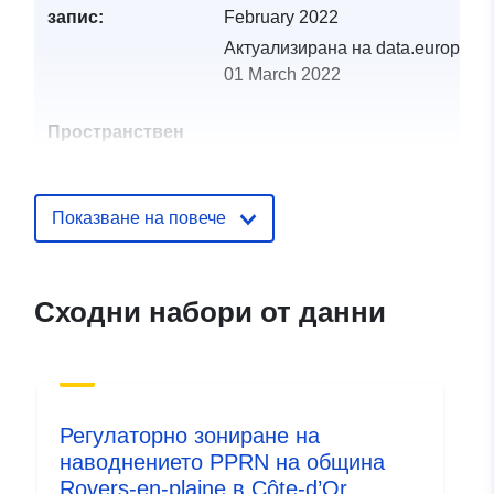
запис:
February 2022
Актуализирана на data.europa.eu
01 March 2022
Пространствен
ресурс:
Идентификатор
http://catalogue.geo-
Показване на повече
и:
ide.developpement-
durable.gouv.fr/service/fr-
120066022-wxs-87c7058b-
Сходни набори от данни
2eb9-435d-bccd-
ac1ed30f68d8
uriRef:
http://data.europa.eu/88u/dataset/fr
120066022-srv-946cc0f4-65b1-
Регулаторно зониране на
4253-86a3-f543940d0fa3
наводнението PPRN на община
Rovers-en-plaine в Côte-d’Or