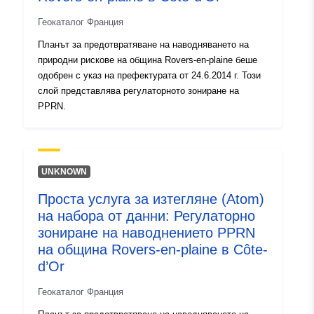
Тип:
Ресурси:
http://inspire.ec.europa.eu/metadat
Геокаталог Франция
codelist/SpatialDataServiceType/d
Планът за предотвратяване на наводняването на
природни рискове на община Rovers-en-plaine беше
одобрен с указ на префектурата от 24.6.2014 г. Този
слой представлява регулаторното зониране на
PPRN.
UNKNOWN
Проста услуга за изтегляне (Atom)
на набора от данни: Регулаторно
зониране на наводнението PPRN
на община Rovers-en-plaine в Côte-
d’Or
Геокаталог Франция