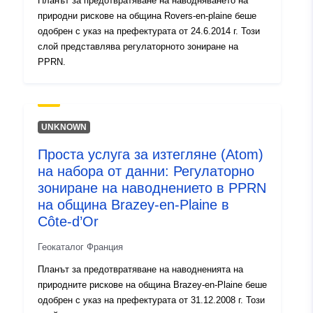
Планът за предотвратяване на наводняването на
природни рискове на община Rovers-en-plaine беше
одобрен с указ на префектурата от 24.6.2014 г. Този
слой представлява регулаторното зониране на
PPRN.
UNKNOWN
Проста услуга за изтегляне (Atom)
на набора от данни: Регулаторно
зониране на наводнението в PPRN
на община Brazey-en-Plaine в
Côte-d’Or
Геокаталог Франция
Планът за предотвратяване на наводненията на
природните рискове на община Brazey-en-Plaine беше
одобрен с указ на префектурата от 31.12.2008 г. Този