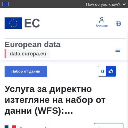
How do you know?
Влизане
European data
data.europa.eu
0
Набор от данни
Услуга за директно
изтегляне на набор от
данни (WFS):
Регулаторно зониране на