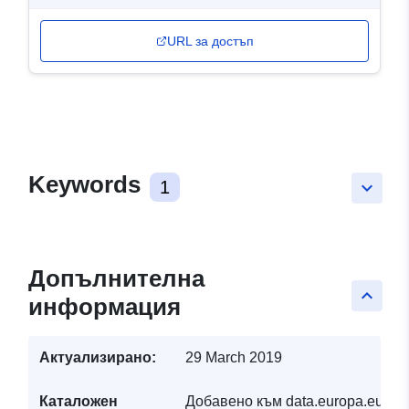
URL за достъп
Keywords
1
keyboard_arrow_down
Допълнителна
keyboard_arrow_up
информация
Актуализирано:
29 March 2019
Каталожен
Добавено към data.europa.eu:
19