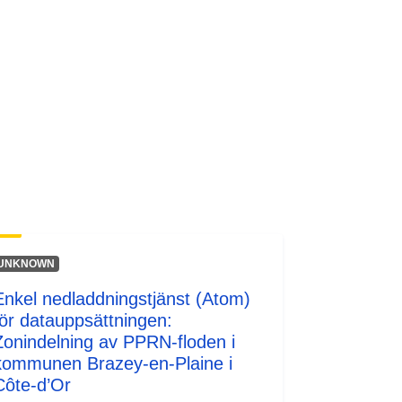
http://inspire.ec.europa.eu/metadata-
codelist/SpatialDataServiceType/do
wnlo...
UNKNOWN
Enkel nedladdningstjänst (Atom)
för datauppsättningen:
Zonindelning av PPRN-floden i
kommunen Brazey-en-Plaine i
Côte-d’Or