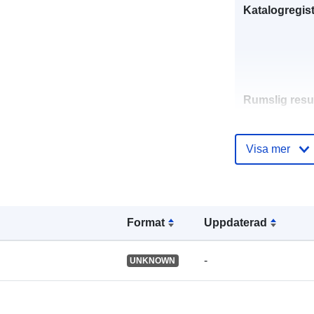
Katalogregist
Rumslig resu
Identifierare:
Visa mer
Format
Uppdaterad
uriRef:
-
UNKNOWN
Typ: