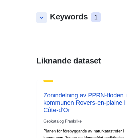
Keywords
keyboard_arrow_down
1
Liknande dataset
Zonindelning av PPRN-floden i
kommunen Rovers-en-plaine i
Côte-d’Or
Geokatalog Frankrike
Planen för förebyggande av naturkatastrofer i
kommunen Rovers-en-klagomålet godkändes