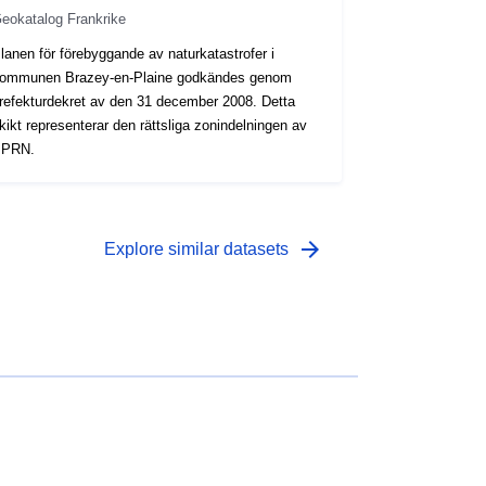
eokatalog Frankrike
lanen för förebyggande av naturkatastrofer i
ommunen Brazey-en-Plaine godkändes genom
refekturdekret av den 31 december 2008. Detta
kikt representerar den rättsliga zonindelningen av
PRN.
arrow_forward
Explore similar datasets