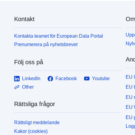
Kontakt
Om 
Uppd
Kontakta teamet för European Data Portal
Nyh
Prenumerera på nyhetsbrevet
And
Följ oss på
EU 
LinkedIn
Facebook
Youtube
EU 
Other
EU r
Rättsliga frågor
EU 
EU p
Rättsligt meddelande
Logg
Kakor (cookies)