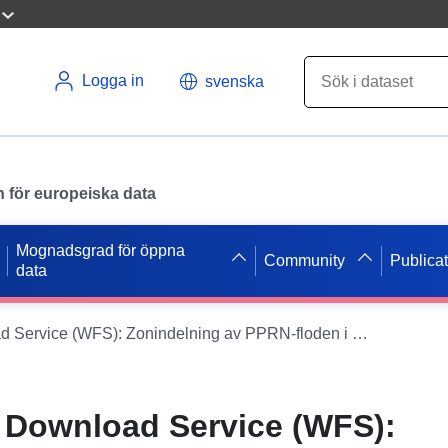
Logga in
svenska
en för europeiska data
Mognadsgrad för öppna
Community
Publica
data
Dataset Direct Download Service (WFS): Zonindelning av PPRN-floden i kommunen Rovers-en-plaine i Côte-d’Or
t Download Service (WFS):