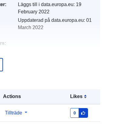
er:
Läggs till i data.europa.eu:
19
February 2022
Uppdaterad på data.europa.eu:
01
March 2022
rs:
http://catalogue.geo-
ide.developpement-
durable.gouv.fr/service/fr-
120066022-wxs-87c7058b-2eb9-
435d-bccd-ac1ed30f68d8
Actions
Likes
http://data.europa.eu/88u/dataset/fr-
120066022-srv-946cc0f4-65b1-
Tillträde
0
4253-86a3-f543940d0fa3
Resurs: