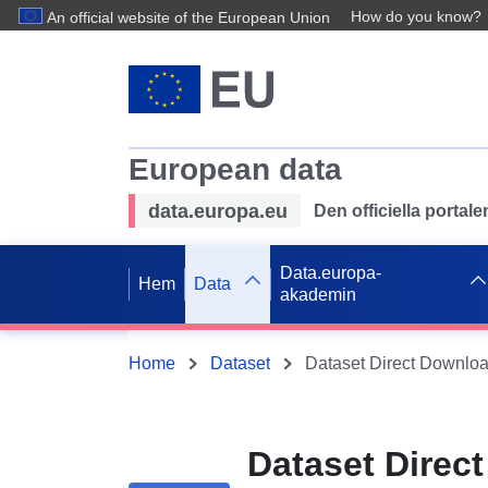
How do you know?
An official website of the European Union
European data
data.europa.eu
Den officiella portal
Data.europa-
Hem
Data
akademin
Home
Dataset
Dataset Direc