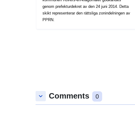
genom prefekturdekret av den 24 juni 2014. Detta
skikt representerar den rättsliga zonindelningen av
PPRN.
Comments
keyboard_arrow_down
0