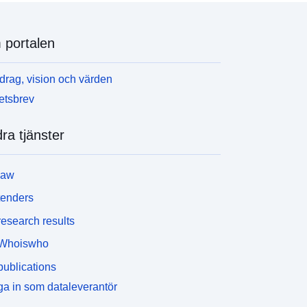
portalen
rag, vision och värden
etsbrev
ra tjänster
law
tenders
esearch results
Whoiswho
ublications
a in som dataleverantör