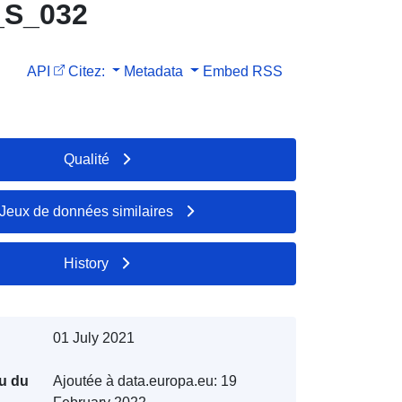
_S_032
API
Citez:
Metadata
Embed
RSS
Qualité
Jeux de données similaires
History
01 July 2021
u du
Ajoutée à data.europa.eu:
19