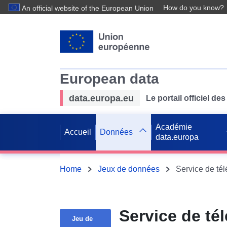
How do you know?
An official website of the European Union
European data
data.europa.eu
Le portail officiel 
Académie
Accueil
Données
data.europa
Home
Jeux de données
Service de té
Jeu de