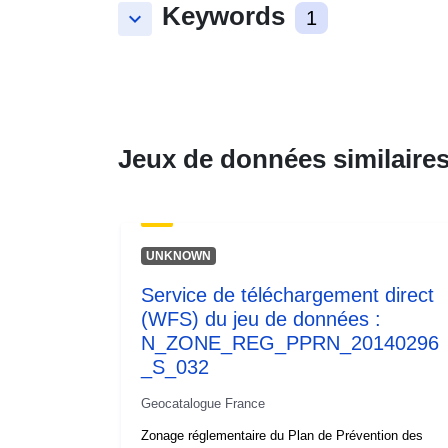
Keywords
keyboard_arrow_down
1
Jeux de données similaire
UNKNOWN
Service de téléchargement direct
(WFS) du jeu de données :
N_ZONE_REG_PPRN_20140296
_S_032
Geocatalogue France
Zonage réglementaire du Plan de Prévention des