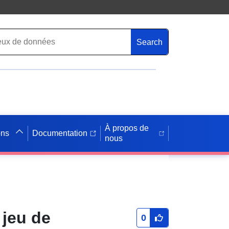
Search
À propos de
ons
Documentation
nous
 jeu de
0