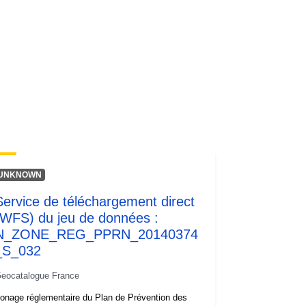
codelist/SpatialDataServiceType/do
wnlo...
UNKNOWN
Service de téléchargement direct
(WFS) du jeu de données :
N_ZONE_REG_PPRN_20140374
_S_032
eocatalogue France
onage réglementaire du Plan de Prévention des