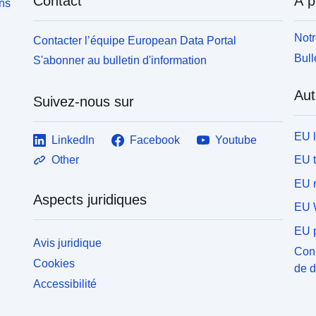
Contact
À p
ons
Notr
Contacter l’équipe European Data Portal
Bull
S'abonner au bulletin d'information
Aut
Suivez-nous sur
EU 
LinkedIn
Facebook
Youtube
EU 
Other
EU r
Aspects juridiques
EU 
EU p
Avis juridique
Conn
Cookies
de 
Accessibilité