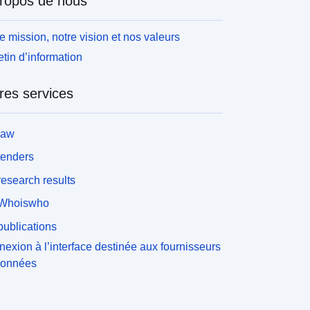
ropos de nous
e mission, notre vision et nos valeurs
etin d’information
res services
law
tenders
esearch results
Whoiswho
ublications
exion à l’interface destinée aux fournisseurs
données