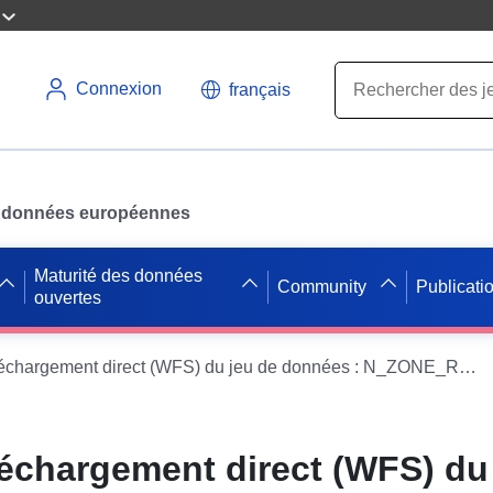
Connexion
français
des données européennes
Maturité des données
Community
Publicati
ouvertes
Service de téléchargement direct (WFS) du jeu de données : N_ZONE_REG_PPRN_20140397_S_032
léchargement direct (WFS) du