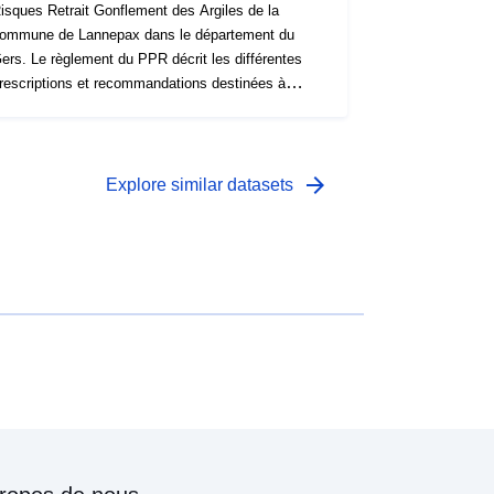
isques Retrait Gonflement des Argiles de la
ommune de Lannepax dans le département du
ers. Le règlement du PPR décrit les différentes
rescriptions et recommandations destinées à
’appliquer à chacune des zones de la carte
églementaire. Ces prescriptions sont pour
’essentiel des dispositions constructives et visent
urtout la construction de maisons neuves.
arrow_forward
Explore similar datasets
ertaines s’appliquent néanmoins aussi aux
onstructions existantes. Selon le type de
onstruction (existant ou futur), certaines de ces
rescriptions sont obligatoires ou simplement
ecommandées. Le PPR approuvé vaut servitude
’utilité publique et est opposable aux tiers.