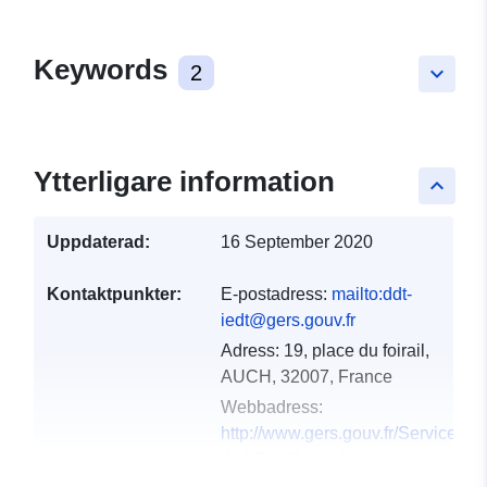
Keywords
2
keyboard_arrow_down
Ytterligare information
keyboard_arrow_up
Uppdaterad:
16 September 2020
Kontaktpunkter:
E-postadress:
mailto:ddt-
iedt@gers.gouv.fr
Adress:
19, place du foirail,
AUCH, 32007, France
Webbadress:
http://www.gers.gouv.fr/Services-
de-l-Etat/Agriculture-
environnement-amenag...