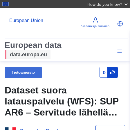
How do you know?
Sisäänkirjautuminen
European data
data.europa.eu
0
Tietoaineisto
Dataset suora
latauspalvelu (WFS): SUP
AR6 – Servitude lähellä
Meurthe-et-Moselle -sarjaa