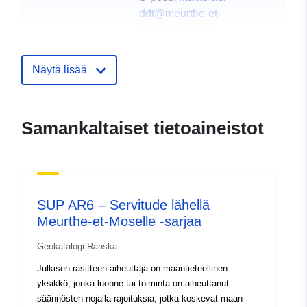
ddt@meurthe-et-
moselle.gouv.fr
Osoite:
Service
Environnement Risques
Näytä lisää
Connaissance Unité
Données Connaissance
Trans...
Samankaltaiset tietoaineistot
Luetteloluetteloa
Lisätty dataan.europa.eu:
18
koskeva rekisteri:
October 2021
Päivitetty data.europa.eu:
23
March 2024
SUP AR6 – Servitude lähellä
Meurthe-et-Moselle -sarjaa
Alueellinen:
Koordinaatit:
[ [ 7.12316418,
Geokatalogi Ranska
49.56255341 ], [
Julkisen rasitteen aiheuttaja on maantieteellinen
5.42598867, 49.56255341 ],
yksikkö, jonka luonne tai toiminta on aiheuttanut
[ 5.42598867, 48.35004044
säännösten nojalla rajoituksia, jotka koskevat maan
], [ 7.12316418,