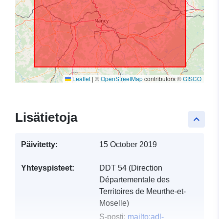
Leaflet
|
©
OpenStreetMap
contributors ©
GISCO
Lisätietoja
keyboard_arrow_up
Päivitetty:
15 October 2019
Yhteyspisteet:
DDT 54 (Direction
Départementale des
Territoires de Meurthe-et-
Moselle)
S-posti:
mailto:adl-