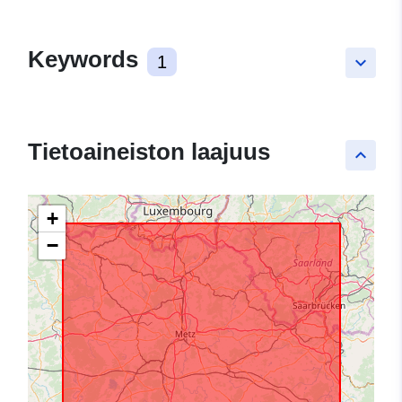
Keywords
1
keyboard_arrow_down
Tietoaineiston laajuus
keyboard_arrow_up
+
−