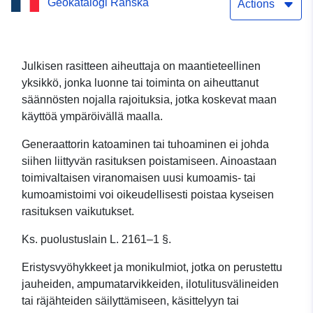
Geokatalogi Ranska
Actions
Julkisen rasitteen aiheuttaja on maantieteellinen
yksikkö, jonka luonne tai toiminta on aiheuttanut
säännösten nojalla rajoituksia, jotka koskevat maan
käyttöä ympäröivällä maalla.
Generaattorin katoaminen tai tuhoaminen ei johda
siihen liittyvän rasituksen poistamiseen. Ainoastaan
toimivaltaisen viranomaisen uusi kumoamis- tai
kumoamistoimi voi oikeudellisesti poistaa kyseisen
rasituksen vaikutukset.
Ks. puolustuslain L. 2161–1 §.
Eristysvyöhykkeet ja monikulmiot, jotka on perustettu
jauheiden, ampumatarvikkeiden, ilotulitusvälineiden
tai räjähteiden säilyttämiseen, käsittelyyn tai