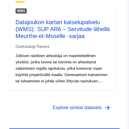
Tyyppi:
poistaa kyseisen rasituksen vaikutukset. Ks.
Tietoaineistolinkki:
puolustuslain L. 2161–1 §. Eristysvyöhykkeet ja
http://inspire.ec.europa.eu/metadat
WMS
monikulmiot, jotka on perustettu jauheiden,
codelist/SpatialDataServiceType/d
Datajoukon kartan katselupalvelu
ampumatarvikkeiden, ilotulitusvälineiden tai räjähteiden
(WMS): SUP AR6 – Servitude lähellä
säilyttämiseen, käsittelyyn tai valmistukseen
käytettävien liikkeiden ja laitosten ympärillä sijaitsevista
Meurthe-et-Moselle -sarjaa
lisävarusteista 8. elokuuta 1929 annetun lain nojalla
Geokatalogi Ranska
Julkisen rasitteen aiheuttaja on maantieteellinen
yksikkö, jonka luonne tai toiminta on aiheuttanut
säännösten nojalla rajoituksia, jotka koskevat maan
käyttöä ympäröivällä maalla. Generaattorin katoaminen
tai tuhoaminen ei johda siihen liittyvän rasituksen
poistamiseen. Ainoastaan toimivaltaisen viranomaisen
uusi kumoamis- tai kumoamistoimi voi oikeudellisesti
poistaa kyseisen rasituksen vaikutukset. Ks.
puolustuslain L. 2161–1 §. Eristysvyöhykkeet ja
arrow_forward
Explore similar datasets
monikulmiot, jotka on perustettu jauheiden,
ampumatarvikkeiden, ilotulitusvälineiden tai räjähteiden
säilyttämiseen, käsittelyyn tai valmistukseen