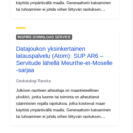
käyttöä ympäröivällä maalla. Generaattorin katoaminen
48.35004044 ], [
tai tuhoaminen ei johda siihen liittyvän rasituksen
7.12316418, 49.56255341 ]
poistamiseen. Ainoastaan toimivaltaisen viranomaisen
]
uusi kumoamis- tai kumoamistoimi voi oikeudellisesti
Tyyppi:
Polygon
poistaa kyseisen rasituksen vaikutukset. Ks.
puolustuslain L. 2161–1 §. Eristysvyöhykkeet ja
INSPIRE DOWNLOAD SERVICE
monikulmiot, jotka on perustettu jauheiden,
Spatiaalinen
Datajoukon yksinkertainen
ampumatarvikkeiden, ilotulitusvälineiden tai räjähteiden
resurssi:
latauspalvelu (Atom): SUP AR6 –
säilyttämiseen, käsittelyyn tai valmistukseen
käytettävien liikkeiden ja laitosten ympärillä sijaitsevista
Servitude lähellä Meurthe-et-Moselle
Tunnisteet:
http://descartes-dev.cete-
lisävarusteista 8. elokuuta 1929 annetun lain nojalla
-sarjaa
mediterranee.i2/service/fr-
120066022-wxs-1fa15d74-
Geokatalogi Ranska
0385-4700-b57f-
Julkisen rasitteen aiheuttaja on maantieteellinen
86eedf91b629
yksikkö, jonka luonne tai toiminta on aiheuttanut
säännösten nojalla rajoituksia, jotka koskevat maan
uriRef:
http://data.europa.eu/88u/dataset/fr
käyttöä ympäröivällä maalla. Generaattorin katoaminen
120066022-srv-947e097b-189e-
tai tuhoaminen ei johda siihen liittyvän rasituksen
4dd0-9ea1-7d796d38bec5
poistamiseen. Ainoastaan toimivaltaisen viranomaisen
uusi kumoamis- tai kumoamistoimi voi oikeudellisesti